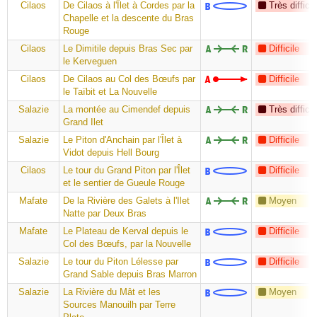
Cilaos
De Cilaos à l'Îlet à Cordes par la
Très difficil
Chapelle et la descente du Bras
Rouge
Cilaos
Le Dimitile depuis Bras Sec par
Difficile
le Kerveguen
Cilaos
De Cilaos au Col des Bœufs par
Difficile
le Taïbit et La Nouvelle
Salazie
La montée au Cimendef depuis
Très difficil
Grand Ilet
Salazie
Le Piton d'Anchain par l'Îlet à
Difficile
Vidot depuis Hell Bourg
Cilaos
Le tour du Grand Piton par l'Îlet
Difficile
et le sentier de Gueule Rouge
Mafate
De la Rivière des Galets à l'Ilet
Moyen
Natte par Deux Bras
Mafate
Le Plateau de Kerval depuis le
Difficile
Col des Bœufs, par la Nouvelle
Salazie
Le tour du Piton Lélesse par
Difficile
Grand Sable depuis Bras Marron
Salazie
La Rivière du Mât et les
Moyen
Sources Manouilh par Terre