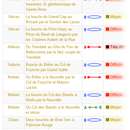
forestière 31 géothermique de
Sainte-Rose
Volcan
La boucle du Grand Cap au
Moyen
Brisant par le Sentier des Laves
Volcan
La boucle du Piton Haüy au
Difficile
Piton du Rond de Langevin par
les Cratères Aubert de la Rue
Ailleurs
Du Tremblet au Gîte du Pas de
Très difficil
Bellecombe par le Nez coupé du
Tremblet
Salazie
Boucle du Bélier au Col de
Difficile
Fourche par Grand Sable
Mafate
Du Bélier à la Nouvelle par le
Difficile
Col de Fourche et Maison
Laclos
Mafate
La boucle du Col des Bœufs à
Difficile
Marla par la Nouvelle
Mafate
Du Col des Bœufs à la Nouvelle
Moyen
et retour
Cilaos
Deux boucles de Bras Sec à
Moyen
Palmiste Rouge