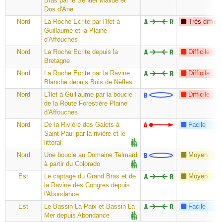
Bras par le Sentier Malidé et
Dos d'Ane
Nord
La Roche Ecrite par l'Ilet à
Très difficil
Guillaume et la Plaine
d'Affouches
Nord
La Roche Ecrite depuis la
Difficile
Bretagne
Nord
La Roche Ecrite par la Ravine
Difficile
Blanche depuis Bois de Nèfles
Nord
L'Ilet à Guillaume par la boucle
Difficile
de la Route Forestière Plaine
d'Affouches
Nord
De la Rivière des Galets à
Facile
Saint-Paul par la rivière et le
littoral
Nord
Une boucle au Domaine Telmard
Moyen
à partir du Colorado
Est
Le captage du Grand Bras et de
Moyen
la Ravine des Congres depuis
l'Abondance
Est
Le Bassin La Paix et Bassin La
Facile
Mer depuis Abondance