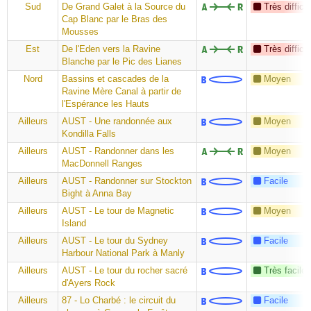
Sud
De Grand Galet à la Source du
Très difficil
Cap Blanc par le Bras des
Mousses
Est
De l'Eden vers la Ravine
Très difficil
Blanche par le Pic des Lianes
Nord
Bassins et cascades de la
Moyen
Ravine Mère Canal à partir de
l'Espérance les Hauts
Ailleurs
AUST - Une randonnée aux
Moyen
Kondilla Falls
Ailleurs
AUST - Randonner dans les
Moyen
MacDonnell Ranges
Ailleurs
AUST - Randonner sur Stockton
Facile
Bight à Anna Bay
Ailleurs
AUST - Le tour de Magnetic
Moyen
Island
Ailleurs
AUST - Le tour du Sydney
Facile
Harbour National Park à Manly
Ailleurs
AUST - Le tour du rocher sacré
Très facile
d'Ayers Rock
Ailleurs
87 - Lo Charbé : le circuit du
Facile