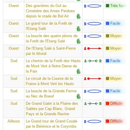
Ouest
Des gravières du Gol au
Très facile
Cimetière des Ames Perdues
depuis le stade de Bel Air
Ouest
Le grand tour de la Forêt de
Facile
l'Etang Salé
Ouest
La boucle des quatre pitons de
Moyen
la Forêt de l'Etang Salé
Ouest
De l'Etang Salé à Saint-Pierre
Moyen
par le littoral
Sud
Le chemin de la Forêt des Hauts
Facile
de Mont Vert à Notre Dame de
la Paix
Sud
Le circuit de la Course de la
Moyen
Fraise à Mont Vert les Hauts
Sud
La boucle de la Grande Ferme
Facile
au Nez de Boeuf
Sud
De Grand Galet à la Plaine des
Difficile
Sables par Cap Blanc, Grand
Pays et la Grande Ravine
Ailleurs
Le Grand tour de Grand Coude
Difficile
par le Bérénice et le Corymbis