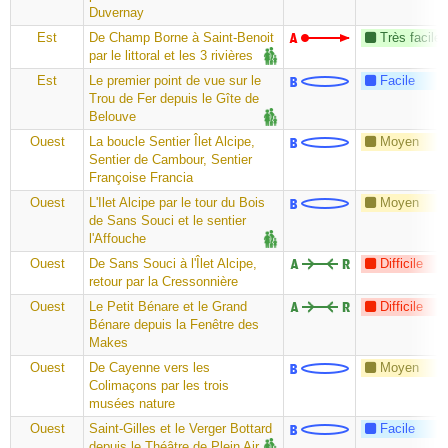
Duvernay
Est
De Champ Borne à Saint-Benoit
Très facile
par le littoral et les 3 rivières
Est
Le premier point de vue sur le
Facile
Trou de Fer depuis le Gîte de
Belouve
Ouest
La boucle Sentier Îlet Alcipe,
Moyen
Sentier de Cambour, Sentier
Françoise Francia
Ouest
L'Ilet Alcipe par le tour du Bois
Moyen
de Sans Souci et le sentier
l'Affouche
Ouest
De Sans Souci à l'Îlet Alcipe,
Difficile
retour par la Cressonnière
Ouest
Le Petit Bénare et le Grand
Difficile
Bénare depuis la Fenêtre des
Makes
Ouest
De Cayenne vers les
Moyen
Colimaçons par les trois
musées nature
Ouest
Saint-Gilles et le Verger Bottard
Facile
depuis le Théâtre de Plein Air