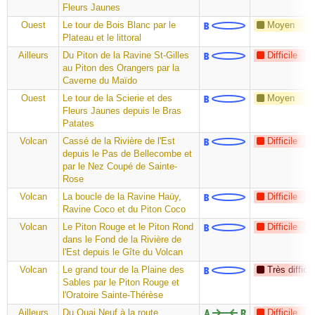
Fleurs Jaunes
Ouest
Le tour de Bois Blanc par le
Moyen
Plateau et le littoral
Ailleurs
Du Piton de la Ravine St-Gilles
Difficile
au Piton des Orangers par la
Caverne du Maïdo
Ouest
Le tour de la Scierie et des
Moyen
Fleurs Jaunes depuis le Bras
Patates
Volcan
Cassé de la Rivière de l'Est
Difficile
depuis le Pas de Bellecombe et
par le Nez Coupé de Sainte-
Rose
Volcan
La boucle de la Ravine Haüy,
Difficile
Ravine Coco et du Piton Coco
Volcan
Le Piton Rouge et le Piton Rond
Difficile
dans le Fond de la Rivière de
l'Est depuis le Gîte du Volcan
Volcan
Le grand tour de la Plaine des
Très difficil
Sables par le Piton Rouge et
l'Oratoire Sainte-Thérèse
Ailleurs
Du Quai Neuf à la route
Difficile