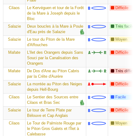
Plate
Cilaos
Le Kervéguen et tour de la Forêt
Difficile
de la Mare à Joseph depuis le
Bloc
Salazie
Deux boucles à la Mare à Poule
Très facile
d'Eau près de Salazie
Salazie
Le tour du Piton de la Mare
Moyen
d'Affouches
Mafate
L'Ilet des Orangers depuis Sans
Difficile
Souci par la Canalisation des
Orangers
Mafate
De Dos d'Ane au Piton Cabris
Très difficil
par la Crête d'Aurère
Salazie
La montée au Piton des Neiges
Difficile
depuis Hell-Bourg
Cilaos
Le Sentier des Sources entre
Facile
Cilaos et Bras Sec
Salazie
Le tour de Terre Plate par
Difficile
Bélouve et Cap Anglais
Cilaos
Le Tour de Palmiste Rouge par
Moyen
le Piton Gros Galets et l'Îlet à
Calebasse