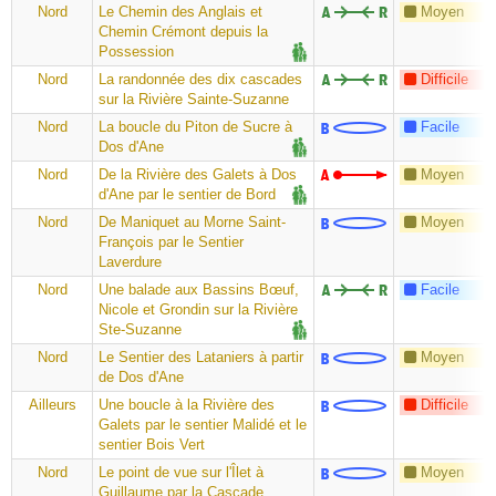
Nord
Le Chemin des Anglais et
Moyen
Chemin Crémont depuis la
Possession
Nord
La randonnée des dix cascades
Difficile
sur la Rivière Sainte-Suzanne
Nord
La boucle du Piton de Sucre à
Facile
Dos d'Ane
Nord
De la Rivière des Galets à Dos
Moyen
d'Ane par le sentier de Bord
Nord
De Maniquet au Morne Saint-
Moyen
François par le Sentier
Laverdure
Nord
Une balade aux Bassins Bœuf,
Facile
Nicole et Grondin sur la Rivière
Ste-Suzanne
Nord
Le Sentier des Lataniers à partir
Moyen
de Dos d'Ane
Ailleurs
Une boucle à la Rivière des
Difficile
Galets par le sentier Malidé et le
sentier Bois Vert
Nord
Le point de vue sur l'Îlet à
Moyen
Guillaume par la Cascade