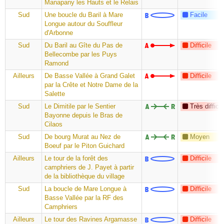
Manapany les Hauts et le Relais
Sud
Une boucle du Baril à Mare
Facile
Longue autour du Souffleur
d'Arbonne
Sud
Du Baril au Gîte du Pas de
Difficile
Bellecombe par les Puys
Ramond
Ailleurs
De Basse Vallée à Grand Galet
Difficile
par la Crête et Notre Dame de la
Salette
Sud
Le Dimitile par le Sentier
Très difficil
Bayonne depuis le Bras de
Cilaos
Sud
De bourg Murat au Nez de
Moyen
Boeuf par le Piton Guichard
Ailleurs
Le tour de la forêt des
Difficile
camphriers de J. Payet à partir
de la bibliothèque du village
Sud
La boucle de Mare Longue à
Difficile
Basse Vallée par la RF des
Camphriers
Ailleurs
Le tour des Ravines Argamasse
Difficile