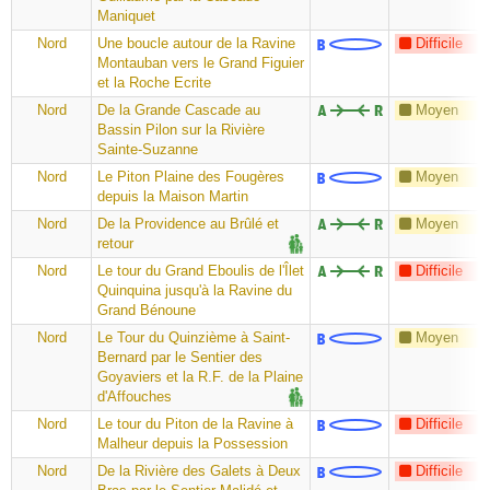
Maniquet
Nord
Une boucle autour de la Ravine
Difficile
Montauban vers le Grand Figuier
et la Roche Ecrite
Nord
De la Grande Cascade au
Moyen
Bassin Pilon sur la Rivière
Sainte-Suzanne
Nord
Le Piton Plaine des Fougères
Moyen
depuis la Maison Martin
Nord
De la Providence au Brûlé et
Moyen
retour
Nord
Le tour du Grand Eboulis de l'Îlet
Difficile
Quinquina jusqu'à la Ravine du
Grand Bénoune
Nord
Le Tour du Quinzième à Saint-
Moyen
Bernard par le Sentier des
Goyaviers et la R.F. de la Plaine
d'Affouches
Nord
Le tour du Piton de la Ravine à
Difficile
Malheur depuis la Possession
Nord
De la Rivière des Galets à Deux
Difficile