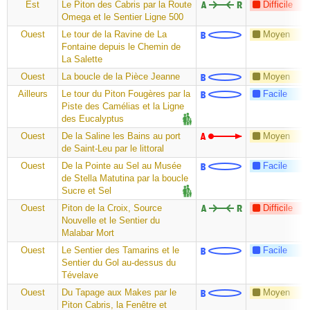
Est
Le Piton des Cabris par la Route
Difficile
Omega et le Sentier Ligne 500
Ouest
Le tour de la Ravine de La
Moyen
Fontaine depuis le Chemin de
La Salette
Ouest
La boucle de la Pièce Jeanne
Moyen
Ailleurs
Le tour du Piton Fougères par la
Facile
Piste des Camélias et la Ligne
des Eucalyptus
Ouest
De la Saline les Bains au port
Moyen
de Saint-Leu par le littoral
Ouest
De la Pointe au Sel au Musée
Facile
de Stella Matutina par la boucle
Sucre et Sel
Ouest
Piton de la Croix, Source
Difficile
Nouvelle et le Sentier du
Malabar Mort
Ouest
Le Sentier des Tamarins et le
Facile
Sentier du Gol au-dessus du
Tévelave
Ouest
Du Tapage aux Makes par le
Moyen
Piton Cabris, la Fenêtre et