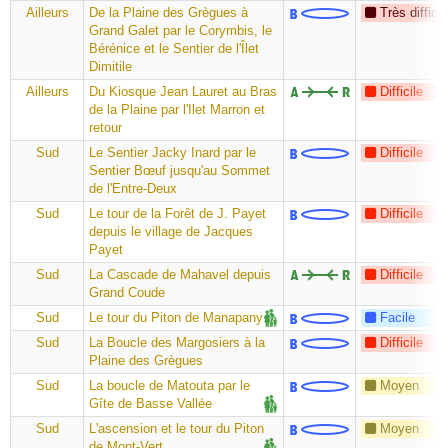
Ailleurs
De la Plaine des Grègues à
Très difficil
Grand Galet par le Corymbis, le
Bérénice et le Sentier de l'Îlet
Dimitile
Ailleurs
Du Kiosque Jean Lauret au Bras
Difficile
de la Plaine par l'Ilet Marron et
retour
Sud
Le Sentier Jacky Inard par le
Difficile
Sentier Bœuf jusqu'au Sommet
de l'Entre-Deux
Sud
Le tour de la Forêt de J. Payet
Difficile
depuis le village de Jacques
Payet
Sud
La Cascade de Mahavel depuis
Difficile
Grand Coude
Sud
Le tour du Piton de Manapany
Facile
Sud
La Boucle des Margosiers à la
Difficile
Plaine des Grègues
Sud
La boucle de Matouta par le
Moyen
Gîte de Basse Vallée
Sud
L'ascension et le tour du Piton
Moyen
de Mont-Vert