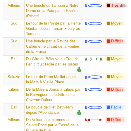
Ailleurs
Une boucle du Tampon à Notre
Très difficil
Dame de la Paix par la Rivière
d'Abord
Sud
Le tour de la Pointe par la Pente
Moyen
Gaétan depuis Terrain Fleury au
Tampon
Sud
Une boucle par la Ravine des
Difficile
Cafres et le circuit de la Foulée
de la Fraise
Est
Du Gîte de Bélouve au Trou de
Moyen
Fer, circuit facile par les pistes
Salazie
Le tour du Piton Maillot depuis
Moyen
la Mare à Vieille Place
Cilaos
De la Mare à Joncs à Cilaos par
Difficile
le Kerveguen et le Gîte de la
Caverne Dufour
Est
La boucle de l'Îlet Bethléem
Facile
depuis l'Abondance
Ailleurs
Du Volcan aux citernes de
Difficile
Sainte-Rose par le Cassé de la
Rivière de l'Est