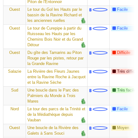
Piton de l'Entonnoir
Ouest
Le tour du Gol les Hauts par le
Facile
bassin de la Ravine Richard et
les anciennes ruelles
Ouest
Le tour de Curepipe à partir du
Facile
Ruisseau les Hauts par les
Chemins Bois Noir et du Grand
Détour
Ouest
Du gîte des Tamarins au Piton
Difficile
Rouge par les pistes, retour par
la Grande Ravine
Salazie
La Rivière des Fleurs Jaunes
Très difficil
entre la Ravine Roche à Jacquot
et la Ravine Sèche
Sud
Une boucle dans le Parc des
Très facile
Palmiers du Monde à Trois
Mares
Nord
Le tour des parcs de la Trinité et
Facile
de la Médiathèque depuis
Vauban
Ouest
Une boucle de la Rivière des
Moyen
Galets à Sans Souci