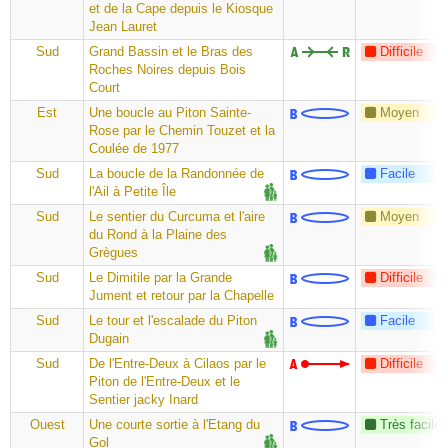
et de la Cape depuis le Kiosque
Jean Lauret
Sud
Grand Bassin et le Bras des
Difficile
Roches Noires depuis Bois
Court
Est
Une boucle au Piton Sainte-
Moyen
Rose par le Chemin Touzet et la
Coulée de 1977
Sud
La boucle de la Randonnée de
Facile
l'Ail à Petite Île
Sud
Le sentier du Curcuma et l'aire
Moyen
du Rond à la Plaine des
Grègues
Sud
Le Dimitile par la Grande
Difficile
Jument et retour par la Chapelle
Sud
Le tour et l'escalade du Piton
Facile
Dugain
Sud
De l'Entre-Deux à Cilaos par le
Difficile
Piton de l'Entre-Deux et le
Sentier jacky Inard
Ouest
Une courte sortie à l'Etang du
Très facile
Gol