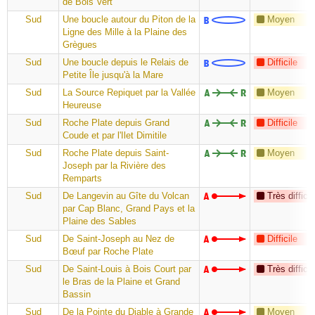
de Bois Vert
Sud
Une boucle autour du Piton de la
Moyen
Ligne des Mille à la Plaine des
Grègues
Sud
Une boucle depuis le Relais de
Difficile
Petite Île jusqu'à la Mare
Sud
La Source Repiquet par la Vallée
Moyen
Heureuse
Sud
Roche Plate depuis Grand
Difficile
Coude et par l'Ilet Dimitile
Sud
Roche Plate depuis Saint-
Moyen
Joseph par la Rivière des
Remparts
Sud
De Langevin au Gîte du Volcan
Très difficil
par Cap Blanc, Grand Pays et la
Plaine des Sables
Sud
De Saint-Joseph au Nez de
Difficile
Bœuf par Roche Plate
Sud
De Saint-Louis à Bois Court par
Très difficil
le Bras de la Plaine et Grand
Bassin
Sud
De la Pointe du Diable à Grande
Moyen