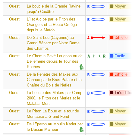
Ouest
La boucle de la Grande Ravine
Moyen
jusqu'à Cocâtre
Ouest
L'Ilet Alcipe par le Piton des
Moyen
Orangers et la Route Oméga
depuis le Maïdo
Ouest
De Saint Leu (Cayenne) au
Difficile
Grand Bénare par Notre Dame
des Champs
Ouest
Le Chemin Pavé Lougnon ou de
Facile
Bellemène depuis le Tour des
Roches
Ouest
De la Fenêtre des Makes aux
Difficile
Canaux par le Bras Patate et la
Chaîne du Bois de Nèfles
Ouest
La boucle des Makes par Camp
Très difficil
2000, le Piton des Merles et le
Malabar Mort
Ouest
Le Piton La Boue et le tour de
Moyen
Montausé à Grand Fond
Ouest
De l'Eperon au Moulin Kader par
Moyen
le Bassin Malheur