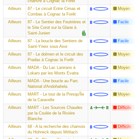
chanvre à Cognac la Forêt
Ailleurs
87 - Le circuit Entre Cimas et
Moyen
Combas à Cognac la Forêt
Ailleurs
87 - Le Sentier des Feutrières et
Facile
le Site Corot sur la Glane à
Saint-Junien
Ailleurs
87 - La boucle des Sentiers de
Facile
Saint-Yrieix sous Aixe
Ailleurs
87 - Le dolmen et le circuit des
Moyen
Pradas à Cognac la Forêt
Ailleurs
MADA - Du Lac Lanirano à
Moyen
Lokaro par les Monts Evatra
Ailleurs
MADA - Une boucle au Parc
Facile
National d'Andohahela
Ailleurs
MART - Le tour de la Presqu'Île
Moyen
de la Caravelle
Ailleurs
MART - Les Sources Chaudes
Difficile
par la Coulée de la Rivière
Blanche
Ailleurs
68 - A la recherche des chamois
Difficile
du Hohneck depuis Mittlach