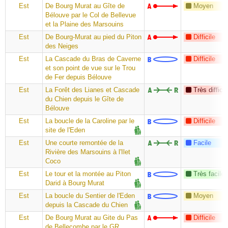
Est
De Bourg Murat au Gîte de
Moyen
Bélouve par le Col de Bellevue
et la Plaine des Marsouins
Est
De Bourg-Murat au pied du Piton
Difficile
des Neiges
Est
La Cascade du Bras de Caverne
Difficile
et son point de vue sur le Trou
de Fer depuis Bélouve
Est
La Forêt des Lianes et Cascade
Très difficil
du Chien depuis le Gîte de
Bélouve
Est
La boucle de la Caroline par le
Difficile
site de l'Eden
Est
Une courte remontée de la
Facile
Rivière des Marsouins à l'Ilet
Coco
Est
Le tour et la montée au Piton
Très facile
Darid à Bourg Murat
Est
La boucle du Sentier de l'Eden
Moyen
depuis la Cascade du Chien
Est
De Bourg Murat au Gite du Pas
Difficile
de Bellecombe par le GR