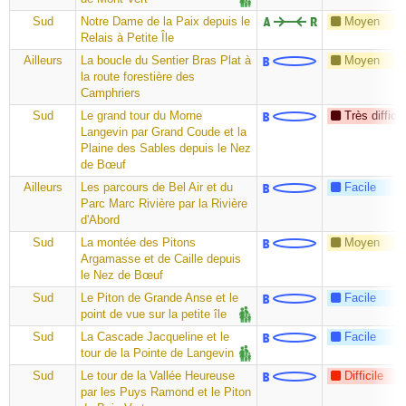
Sud
Notre Dame de la Paix depuis le
Moyen
Relais à Petite Île
Ailleurs
La boucle du Sentier Bras Plat à
Moyen
la route forestière des
Camphriers
Sud
Le grand tour du Morne
Très difficil
Langevin par Grand Coude et la
Plaine des Sables depuis le Nez
de Bœuf
Ailleurs
Les parcours de Bel Air et du
Facile
Parc Marc Rivière par la Rivière
d'Abord
Sud
La montée des Pitons
Moyen
Argamasse et de Caille depuis
le Nez de Bœuf
Sud
Le Piton de Grande Anse et le
Facile
point de vue sur la petite île
Sud
La Cascade Jacqueline et le
Facile
tour de la Pointe de Langevin
Sud
Le tour de la Vallée Heureuse
Difficile
par les Puys Ramond et le Piton