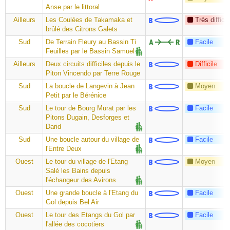
Anse par le littoral
Ailleurs
Les Coulées de Takamaka et
Très difficil
brûlé des Citrons Galets
Sud
De Terrain Fleury au Bassin Ti
Facile
Feuilles par le Bassin Samuel
Ailleurs
Deux circuits difficiles depuis le
Difficile
Piton Vincendo par Terre Rouge
Sud
La boucle de Langevin à Jean
Moyen
Petit par le Bérénice
Sud
Le tour de Bourg Murat par les
Facile
Pitons Dugain, Desforges et
Darid
Sud
Une boucle autour du village de
Facile
l'Entre Deux
Ouest
Le tour du village de l'Etang
Moyen
Salé les Bains depuis
l'échangeur des Avirons
Ouest
Une grande boucle à l'Etang du
Facile
Gol depuis Bel Air
Ouest
Le tour des Etangs du Gol par
Facile
l'allée des cocotiers