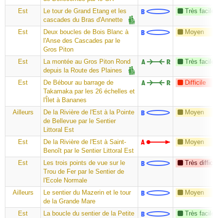
Est
Le tour de Grand Etang et les
Très facile
cascades du Bras d'Annette
Est
Deux boucles de Bois Blanc à
Moyen
l'Anse des Cascades par le
Gros Piton
Est
La montée au Gros Piton Rond
Très facile
depuis la Route des Plaines
Est
De Bébour au barrage de
Difficile
Takamaka par les 26 échelles et
l'Îlet à Bananes
Ailleurs
De la Rivière de l'Est à la Pointe
Moyen
de Bellevue par le Sentier
Littoral Est
Est
De la Rivière de l'Est à Saint-
Moyen
Benoît par le Sentier Littoral Est
Est
Les trois points de vue sur le
Très difficil
Trou de Fer par le Sentier de
l'Ecole Normale
Ailleurs
Le sentier du Mazerin et le tour
Moyen
de la Grande Mare
Est
La boucle du sentier de la Petite
Très facile