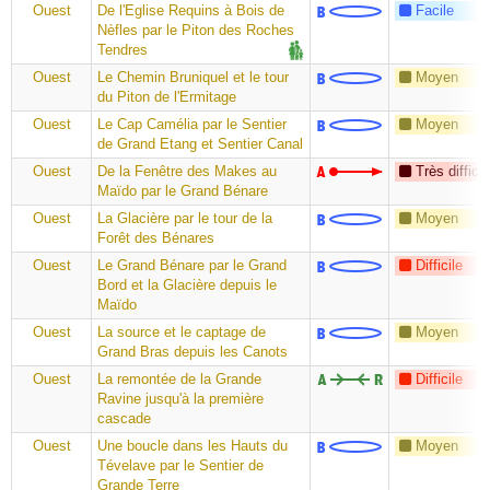
Ouest
De l'Eglise Requins à Bois de
Facile
Nèfles par le Piton des Roches
Tendres
Ouest
Le Chemin Bruniquel et le tour
Moyen
du Piton de l'Ermitage
Ouest
Le Cap Camélia par le Sentier
Moyen
de Grand Etang et Sentier Canal
Ouest
De la Fenêtre des Makes au
Très difficil
Maïdo par le Grand Bénare
Ouest
La Glacière par le tour de la
Moyen
Forêt des Bénares
Ouest
Le Grand Bénare par le Grand
Difficile
Bord et la Glacière depuis le
Maïdo
Ouest
La source et le captage de
Moyen
Grand Bras depuis les Canots
Ouest
La remontée de la Grande
Difficile
Ravine jusqu'à la première
cascade
Ouest
Une boucle dans les Hauts du
Moyen
Tévelave par le Sentier de
Grande Terre