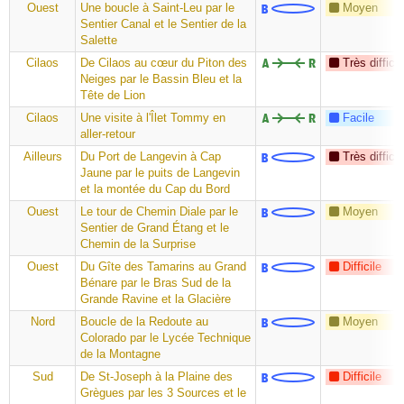
Ouest
Une boucle à Saint-Leu par le
Moyen
Sentier Canal et le Sentier de la
Salette
Cilaos
De Cilaos au cœur du Piton des
Très difficil
Neiges par le Bassin Bleu et la
Tête de Lion
Cilaos
Une visite à l'Îlet Tommy en
Facile
aller-retour
Ailleurs
Du Port de Langevin à Cap
Très difficil
Jaune par le puits de Langevin
et la montée du Cap du Bord
Ouest
Le tour de Chemin Diale par le
Moyen
Sentier de Grand Étang et le
Chemin de la Surprise
Ouest
Du Gîte des Tamarins au Grand
Difficile
Bénare par le Bras Sud de la
Grande Ravine et la Glacière
Nord
Boucle de la Redoute au
Moyen
Colorado par le Lycée Technique
de la Montagne
Sud
De St-Joseph à la Plaine des
Difficile
Grègues par les 3 Sources et le