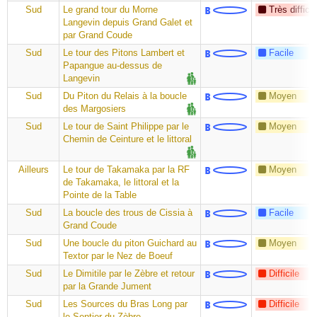
Sud
Le grand tour du Morne
Très difficil
Langevin depuis Grand Galet et
par Grand Coude
Sud
Le tour des Pitons Lambert et
Facile
Papangue au-dessus de
Langevin
Sud
Du Piton du Relais à la boucle
Moyen
des Margosiers
Sud
Le tour de Saint Philippe par le
Moyen
Chemin de Ceinture et le littoral
Ailleurs
Le tour de Takamaka par la RF
Moyen
de Takamaka, le littoral et la
Pointe de la Table
Sud
La boucle des trous de Cissia à
Facile
Grand Coude
Sud
Une boucle du piton Guichard au
Moyen
Textor par le Nez de Boeuf
Sud
Le Dimitile par le Zèbre et retour
Difficile
par la Grande Jument
Sud
Les Sources du Bras Long par
Difficile
le Sentier du Zèbre