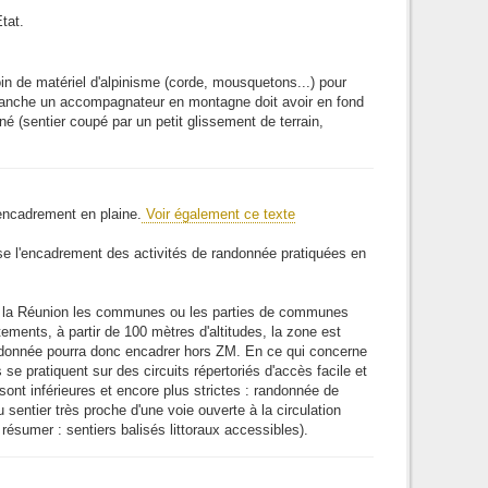
tat.
oin de matériel d'alpinisme (corde, mousquetons...) pour
evanche un accompagnateur en montagne doit avoir en fond
é (sentier coupé par un petit glissement de terrain,
encadrement en plaine.
Voir également ce texte
vise l'encadrement des activités de randonnée pratiquées en
à la Réunion les communes ou les parties de communes
ments, à partir de 100 mètres d'altitudes, la zone est
andonnée pourra donc encadrer hors ZM. En ce qui concerne
se pratiquent sur des circuits répertoriés d'accès facile et
ont inférieures et encore plus strictes : randonnée de
 sentier très proche d'une voie ouverte à la circulation
r résumer : sentiers balisés littoraux accessibles).