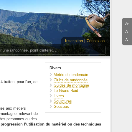
A-
A
A+
Inscription
Connexion
Divers
Météo du lendemain
Clubs de randonnée
4 traitent pour l'un, de
Guides de montagne
Le Grand Raid
Livres
Sculptures
Gouzous
ques aux métiers
montagne, relevant de
é des personnes ou des
 progression l’utilisation du matériel ou des techniques