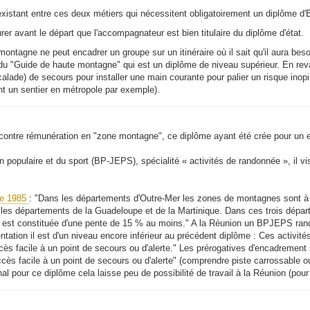
xistant entre ces deux métiers qui nécessitent obligatoirement un diplôme d'E
r avant le départ que l'accompagnateur est bien titulaire du diplôme d'état.
ntagne ne peut encadrer un groupe sur un itinéraire où il sait qu'il aura bes
e du "Guide de haute montagne" qui est un diplôme de niveau supérieur. En r
ade) de secours pour installer une main courante pour palier un risque inopin
t un sentier en métropole par exemple).
contre rémunération en "zone montagne", ce diplôme ayant été crée pour un 
n populaire et du sport (BP-JEPS), spécialité « activités de randonnée », il 
de 1985
: "Dans les départements d'Outre-Mer les zones de montagnes sont 
les départements de la Guadeloupe et de la Martinique. Dans ces trois départe
oire est constituée d'une pente de 15 % au moins." A la Réunion un BPJEPS r
tation il est d'un niveau encore inférieur au précédent diplôme : Ces activités 
s facile à un point de secours ou d'alerte." Les prérogatives d'encadrement s
ccès facile à un point de secours ou d'alerte" (comprendre piste carrossable ou
final pour ce diplôme cela laisse peu de possibilité de travail à la Réunion (pou