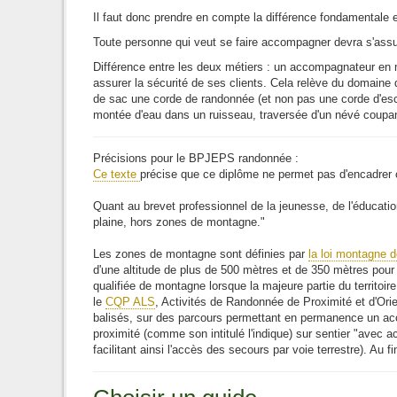
Il faut donc prendre en compte la différence fondamentale e
Toute personne qui veut se faire accompagner devra s'assure
Différence entre les deux métiers : un accompagnateur en mo
assurer la sécurité de ses clients. Cela relève du domain
de sac une corde de randonnée (et non pas une corde d'escal
montée d'eau dans un ruisseau, traversée d'un névé coupan
Précisions pour le BPJEPS randonnée :
Ce texte
précise que ce diplôme ne permet pas d'encadrer 
Quant au brevet professionnel de la jeunesse, de l'éducatio
plaine, hors zones de montagne."
Les zones de montagne sont définies par
la loi montagne 
d'une altitude de plus de 500 mètres et de 350 mètres pour 
qualifiée de montagne lorsque la majeure partie du territ
le
CQP ALS
, Activités de Randonnée de Proximité et d'Orien
balisés, sur des parcours permettant en permanence un accè
proximité (comme son intitulé l'indique) sur sentier "avec a
facilitant ainsi l'accès des secours par voie terrestre). Au 