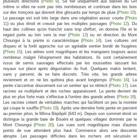
plusieurs directions (
Photo 9
). Se fier uniquement aux balises du GR
même si elles ne sont pas très nombreuses et continuer dans les bois
sur des tronçons qui doivent être glissants par temps de pluie (
Photo 10
).
Le passage est soit très large dans une végétation assez courte (
Photo
11
) ou plus étroit et creusé par les multiples passages (
Photo 12
). Du
haut des collines qu'on franchit sans trop d'effort, on domine l'île et le
regard porte au loin vers la mer (
Photo 13
) ou en direction du Mont
Choungui à la pointe si caractéristique (
Photo 14
). Les cultures ont
disparu et la forêt approche sur un agréable sentier bordé de fougères
(
Photo 15
). Les arbres sont magnifiques et les manguiers toujours aussi
nombreux malgré l'éloignement des habitations. Ils sont certainement
issus de semis sauvages effectués par les roussettes laissant les
noyaux sur place après dégustation du fruit. Quelques makis tentent,
sans y parvenir, de se faire discrets. Très vite, les grands arbres
reviennent et on ne les quittera plus avant longtemps (
Photo 16
). La
pente s'accentue doucement sur un sentier qui se rétrécit (
Photo 17
). Les
racines se multiplient et des roches apparaissent. La pente devient de
plus en plus forte mais s'effectue à l'ombre des grands arbres (
Photo 18
).
Les racines créent de véritables marches qui facilitent un peu la montée
qui coupe le souffle (
Photo 19
). Après une dernière forte pente on parvient
au premier piton, le Mlima Bépilipili (643 m). Depuis son sommet étroit on
distingue la grande baie de Bouéni et quelques villages dominés par le
Mont Choungui (
Photo 20
). Les vues sont magnifiques mais d'autres
points de vue attendent plus haut. Commence alors une descente
abrupte. Les passages difficiles dans les rochers ont sécurisés et