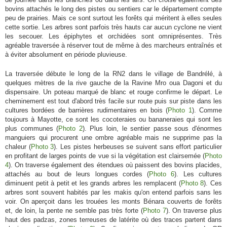
bovins attachés le long des pistes ou sentiers car le département compte
peu de prairies. Mais ce sont surtout les forêts qui méritent à elles seules
cette sortie. Les arbres sont parfois très hauts car aucun cyclone ne vient
les secouer. Les épiphytes et orchidées sont omniprésentes. Très
agréable traversée à réserver tout de même à des marcheurs entraînés et
à éviter absolument en période pluvieuse.
La traversée débute le long de la RN2 dans le village de Bandrélé, à
quelques mètres de la rive gauche de la Ravine Mro oua Dagoni et du
dispensaire. Un poteau marqué de blanc et rouge confirme le départ. Le
cheminement est tout d'abord très facile sur route puis sur piste dans les
cultures bordées de barrières rudimentaires en bois (
Photo 1
). Comme
toujours à Mayotte, ce sont les cocoteraies ou bananeraies qui sont les
plus communes (
Photo 2
). Plus loin, le sentier passe sous d'énormes
manguiers qui procurent une ombre agréable mais ne supprime pas la
chaleur (
Photo 3
). Les pistes herbeuses se suivent sans effort particulier
en profitant de larges points de vue si la végétation est clairsemée (
Photo
4
). On traverse également des étendues où paissent des bovins placides,
attachés au bout de leurs longues cordes (
Photo 6
). Les cultures
diminuent petit à petit et les grands arbres les remplacent (
Photo 8
). Ces
arbres sont souvent habités par les makis qu'on entend parfois sans les
voir. On aperçoit dans les trouées les monts Bénara couverts de forêts
et, de loin, la pente ne semble pas très forte (
Photo 7
). On traverse plus
haut des padzas, zones terreuses de latérite où des traces partent dans