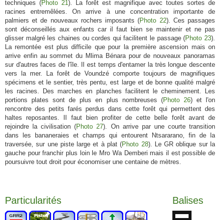
techniques (
Photo 21
). La forêt est magnifique avec toutes sortes de
racines entremêlées. On arrive à une concentration importante de
palmiers et de nouveaux rochers imposants (
Photo 22
). Ces passages
sont déconseillés aux enfants car il faut bien se maintenir et ne pas
glisser malgré les chaines ou cordes qui facilitent le passage (
Photo 23
).
La remontée est plus difficile que pour la première ascension mais on
arrive enfin au sommet du Mlima Bénara pour de nouveaux panoramas
sur d'autres faces de l'île. Il est temps d'entamer la très longue descente
vers la mer. La forêt de Voundzé comporte toujours de magnifiques
spécimens et le sentier, très pentu, est large et de bonne qualité malgré
les racines. Des marches en planches facilitent le cheminement. Les
portions plates sont de plus en plus nombreuses (
Photo 26
) et l'on
rencontre des petits farés perdus dans cette forêt qui permettent des
haltes reposantes. Il faut bien profiter de cette belle forêt avant de
rejoindre la civilisation (
Photo 27
). On arrive par une courte transition
dans les bananeraies et champs qui entourent Ntsararano, fin de la
traversée, sur une piste large et à plat (
Photo 28
). Le GR oblique sur la
gauche pour franchir plus loin le Mro Wa Demberi mais il est possible de
poursuivre tout droit pour économiser une centaine de mètres.
Particularités
Balises