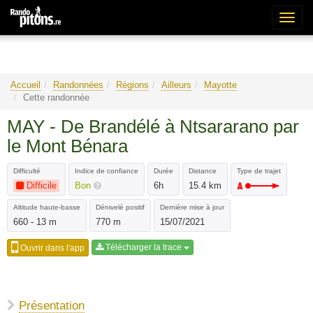
Bascu
la
naviga
Accueil
Randonnées
Régions
Ailleurs
Mayotte
Cette randonnée
MAY - De Brandélé à Ntsararano par
le Mont Bénara
Difficulté
Indice de confiance
Durée
Distance
Type de trajet
Difficile
Bon
6h
15.4 km
Altitude haute-basse
Dénivelé positif
Dernière mise à jour
660 - 13 m
770 m
15/07/2021
Télécharger la trace
Ouvrir dans l'app
Présentation