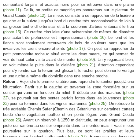
comportant fanjans et acacias noirs pour se retrouver dans une prairie
(
photo 11
). De là, on profite de magnifiques panoramas sur le plateau de
Grand Coude (
photo 12
). Le mieux consiste à se rapprocher de la lisière à
gauche et la suivre jusqu'au bord du cratère très reconnaissable de loin à
sa grosse touffe d'hortensias et à la couronne d'arbres entourant le trou
(
photo 15
). Ce cratère circulaire d'une soixantaine de mètres de diamètre
pour autant de profondeur est impressionnant (
photo 16
). Le fond et les
flancs sont totalement recouverts de bois de couleurs sans que les
invasives les aient encore atteints (
photo 17
). On peut se rapprocher du
petit promontoire rocheux situé entre les deux maars, ce qui permet de
voir de haut celui visité avant de monter (
photo 20
). En y regardant bien,
on voit même le puits dans la clairière (
photo 21
). Attention cependant
pour s'y rendre car le terrain est glissant, le rocher peut donner le vertige
et une ruche a même élu domicile dans une souche proche.
Retour
: Rejoindre le premier cratère puis reprendre le sentier jusqu'à une
bifurcation. Partir sur la gauche et traverser la zone forestière sur un
sentier qui varie en fonction du relief. Il débute par des marches (
photo
22
), se poursuit sur des pentes parfois fortes dans les jouvences (
photo
23
) pour se terminer dans les vignes marronnes (
photo 25
). On retrouve le
très agréable Chemin Safer (Chemin des Géraniums sur certaines cartes)
bordé d'une végétation touffue et en pente légère vers Grand Coude
(
photo 26
). Avant un réservoir à 1250 m d'altitude, on peut emprunter une
piste qui ramène au sentier emprunté dans la montée mais il vaut mieux
poursuivre sur le goudron. Plus bas, ce sont les prairies et leurs
troupeaux qui bordent cette route (
photo 27
). Poursuivre en descente