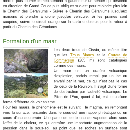
mètres puis tourner immédiatement à gauche sur un sentier qui descend
en direction de Grand Coude puis obliquer sud-est pour rejoindre plus loin
le Chemin des Géraniums - Suivre le Chemin des Géraniums jusqu'aux
maisons et prendre à droite jusqu'au véhicule. Si les prairies sont
coupées, suivre le circuit orange sur la carte ci-dessus pour le retour à
partir du Chemin des Géraniums.
Formation d'un maar
Les deux trous de Cissia, au même titre
que les
Trous Blancs
et le
Cratère de
Commerson
(265 m) sont catalogués
comme des maars.
Un maar est un cratère volcanique
d'explosion, parfois rempli par un lac ou
envahi par la mer, ce qui n'est pas le cas
de ceux de la Réunion. Il s'agit d'une forme
de destruction par l'activité volcanique. Le
Piton de l'Eau, quant à lui, est issu d'une
forme différente de volcanisme.
Pour les maars, le phénomène est le suivant : le magma, en remontant
vers la surface, rencontre dans le sous-sol une nappe phréatique ou un
cours d'eau souterrain. Une partie de cette eau se vaporise alors sous
l'effet de la chaleur, ce qui entraîne une importante augmentation de la
pression dans le sous-sol, au point que les roches en surface sont