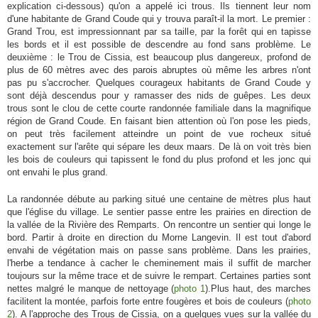
explication ci-dessous) qu'on a appelé ici trous. Ils tiennent leur nom
d'une habitante de Grand Coude qui y trouva paraît-il la mort. Le premier :
Grand Trou, est impressionnant par sa taille, par la forêt qui en tapisse
les bords et il est possible de descendre au fond sans problème. Le
deuxième : le Trou de Cissia, est beaucoup plus dangereux, profond de
plus de 60 mètres avec des parois abruptes où même les arbres n'ont
pas pu s'accrocher. Quelques courageux habitants de Grand Coude y
sont déjà descendus pour y ramasser des nids de guêpes. Les deux
trous sont le clou de cette courte randonnée familiale dans la magnifique
région de Grand Coude. En faisant bien attention où l'on pose les pieds,
on peut très facilement atteindre un point de vue rocheux situé
exactement sur l'arête qui sépare les deux maars. De là on voit très bien
les bois de couleurs qui tapissent le fond du plus profond et les jonc qui
ont envahi le plus grand.
La randonnée débute au parking situé une centaine de mètres plus haut
que l'église du village. Le sentier passe entre les prairies en direction de
la vallée de la Rivière des Remparts. On rencontre un sentier qui longe le
bord. Partir à droite en direction du Morne Langevin. Il est tout d'abord
envahi de végétation mais on passe sans problème. Dans les prairies,
l'herbe a tendance à cacher le cheminement mais il suffit de marcher
toujours sur la même trace et de suivre le rempart. Certaines parties sont
nettes malgré le manque de nettoyage (
photo 1
).Plus haut, des marches
facilitent la montée, parfois forte entre fougères et bois de couleurs (
photo
2
). A l'approche des Trous de Cissia, on a quelques vues sur la vallée du