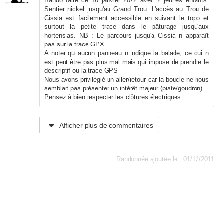
Rando faite ce 16 janvier 2022 avec 2 jeunes enfants.
Sentier nickel jusqu'au Grand Trou. L'accès au Trou de
Cissia est facilement accessible en suivant le topo et
surtout la petite trace dans le pâturage jusqu'aux
hortensias. NB : Le parcours jusqu'à Cissia n apparaît
pas sur la trace GPX
A noter qu aucun panneau n indique la balade, ce qui n
est peut être pas plus mal mais qui impose de prendre le
descriptif ou la trace GPS
Nous avons privilégié un aller/retour car la boucle ne nous
semblait pas présenter un intérêt majeur (piste/goudron)
Pensez à bien respecter les clôtures électriques...
Afficher plus de commentaires
Randonnée ajoutée le : 01/12/2011