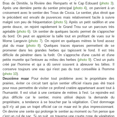
Bras de Dimitile, la Rivière des Remparts et le Cap Edouard (
photo 3
).
Après une dernière pente du sentier principal (
photo 4
), on parvient à un
croisement avec le sentier des Trous de Cissia. Le sentier, plus étroit que
le précédent est envahi de jouvences mais relativement facile à suivre
malgré son peu de fréquentation (
photo 5
). Après un petit raidillon et une
pente douce, on rejoint rapidement le Grand Trou sur un parcours très
agréable (
photo 6
). Un sentier de quelques lacets permet de s'approcher
du bord. On peut en apprécier la taille tout en profitant de vues sur le
Morne Langevin (
photo 7
). On rejoint en quelques mètres le fond assez
plat du maar (
photo 8
). Quelques traces éparses permettent de se
promener dans les grandes herbes qui tapissent le fond. Il est très
difficile de pénétrer dans la forêt. On s'approche d'une cavité et d'une
petite murette qui l'entoure au milieu des herbes (
photo 9
). C'est un puits
créé par l'homme et qui a dû servir souvent à abreuver les bêtes. Il
conserve toujours une eau qui n'est pas du tout conseillée à l'homme
(
photo 10
).
Deuxième maar
Pour éviter tout problème avec le propriétaire des
prairies, éviter ce circuit tant qu'un sentier officiel n'aura pas été tracé
pour nous permettre de visiter ce profond cratère appartenant avant tout à
l'humanité. Il est situé à une centaine de mètres à l'est. Le rejoindre est
plus difficile car le sentier, moins utilisé depuis la demande du
propriétaire, a tendance à se boucher par la végétation. C'est dommage
qu'il n'y ait pas un trajet officiel car ce maar est le plus impressionnant.
On devine une sente qui prolonge le sentier au moment ou l'on pense que
c'est un cul de sac. Si on suit, on traverse une courte zone de végétation