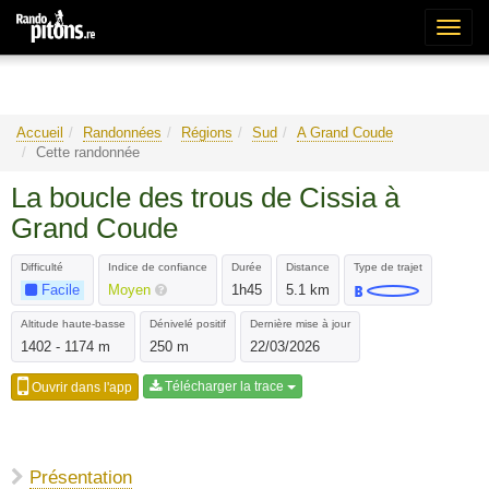
Bascu
la
naviga
Accueil
Randonnées
Régions
Sud
A Grand Coude
Cette randonnée
La boucle des trous de Cissia à
Grand Coude
Difficulté
Indice de confiance
Durée
Distance
Type de trajet
Facile
Moyen
1h45
5.1 km
Altitude haute-basse
Dénivelé positif
Dernière mise à jour
1402 - 1174 m
250 m
22/03/2026
Télécharger la trace
Ouvrir dans l'app
Présentation