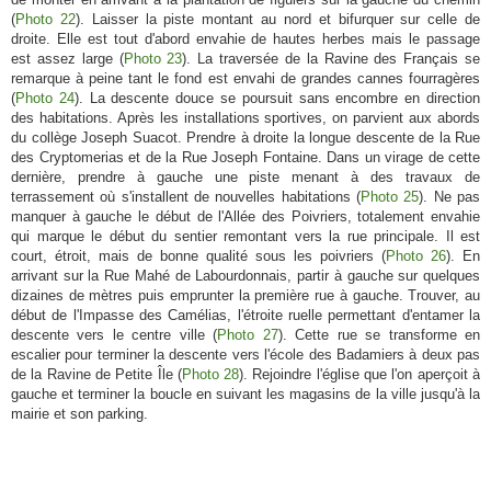
(
Photo 22
). Laisser la piste montant au nord et bifurquer sur celle de
droite. Elle est tout d'abord envahie de hautes herbes mais le passage
est assez large (
Photo 23
). La traversée de la Ravine des Français se
remarque à peine tant le fond est envahi de grandes cannes fourragères
(
Photo 24
). La descente douce se poursuit sans encombre en direction
des habitations. Après les installations sportives, on parvient aux abords
du collège Joseph Suacot. Prendre à droite la longue descente de la Rue
des Cryptomerias et de la Rue Joseph Fontaine. Dans un virage de cette
dernière, prendre à gauche une piste menant à des travaux de
terrassement où s'installent de nouvelles habitations (
Photo 25
). Ne pas
manquer à gauche le début de l'Allée des Poivriers, totalement envahie
qui marque le début du sentier remontant vers la rue principale. Il est
court, étroit, mais de bonne qualité sous les poivriers (
Photo 26
). En
arrivant sur la Rue Mahé de Labourdonnais, partir à gauche sur quelques
dizaines de mètres puis emprunter la première rue à gauche. Trouver, au
début de l'Impasse des Camélias, l'étroite ruelle permettant d'entamer la
descente vers le centre ville (
Photo 27
). Cette rue se transforme en
escalier pour terminer la descente vers l'école des Badamiers à deux pas
de la Ravine de Petite Île (
Photo 28
). Rejoindre l'église que l'on aperçoit à
gauche et terminer la boucle en suivant les magasins de la ville jusqu'à la
mairie et son parking.