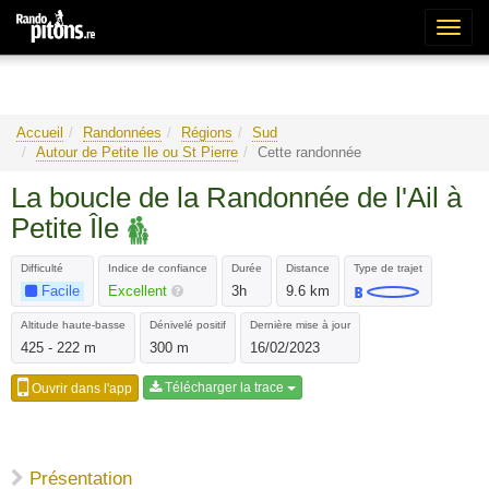
Bascu
la
naviga
Accueil
Randonnées
Régions
Sud
Autour de Petite Ile ou St Pierre
Cette randonnée
La boucle de la Randonnée de l'Ail à
Petite Île
Difficulté
Indice de confiance
Durée
Distance
Type de trajet
Facile
Excellent
3h
9.6 km
Altitude haute-basse
Dénivelé positif
Dernière mise à jour
425 - 222 m
300 m
16/02/2023
Télécharger la trace
Ouvrir dans l'app
Présentation