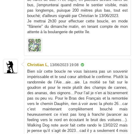
bus, j'emprunterai quand même le sentier visible, mais
pas longtemps, puisque 200 mètres plus bas, tout est
bouché; d'ailleurs signalé par Christian le 13/06/2023.
Je mettrai 2h30 pour effectuer cette boucle, en mode
"flânerie" du dimanche matin, en tenant compte de mon
attente à la boulangerie de petite île.
Christian L
,
13/06/2023 19:08
Bien sûr cette boucle ne vous laissera pas un souvenir
impérissable et le seul cœur attribué le confirme. Plutôt la
randonnée de l’Aie…aie…aie. La moitié se fait sur le
goudron et pour le reste plutôt des champs de cannes,
des ananas, des oignons…Pour l’ail je n’en ai bizarrement
pas ou peu vu. Pour le Bras des Français et la remontée
vers le chemin Dauphin, rien à voir avec la photo 26…car
c’est maintenant complètement bouché mais
heureusement ce n’est pas long à franchir (avancer au
feeling vers le nord en écoutant le bruit des voitures…).
Walking Dog note avoir fait cette rando le 13/02/22 mais
je pense qu’il s’agit de 2023…cad il y a seulement 4 mois