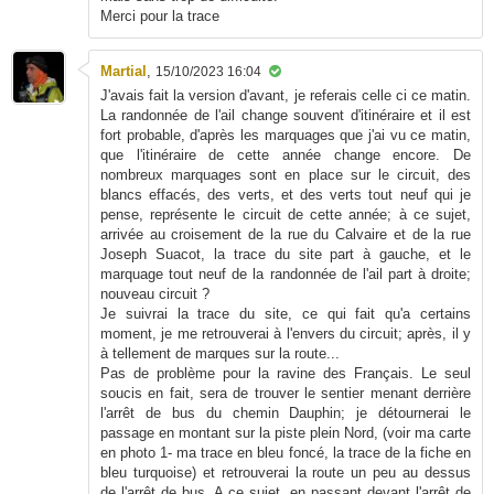
Merci pour la trace
Martial
,
15/10/2023 16:04
J'avais fait la version d'avant, je referais celle ci ce matin.
La randonnée de l'ail change souvent d'itinéraire et il est
fort probable, d'après les marquages que j'ai vu ce matin,
que l'itinéraire de cette année change encore. De
nombreux marquages sont en place sur le circuit, des
blancs effacés, des verts, et des verts tout neuf qui je
pense, représente le circuit de cette année; à ce sujet,
arrivée au croisement de la rue du Calvaire et de la rue
Joseph Suacot, la trace du site part à gauche, et le
marquage tout neuf de la randonnée de l'ail part à droite;
nouveau circuit ?
Je suivrai la trace du site, ce qui fait qu'a certains
moment, je me retrouverai à l'envers du circuit; après, il y
à tellement de marques sur la route...
Pas de problème pour la ravine des Français. Le seul
soucis en fait, sera de trouver le sentier menant derrière
l'arrêt de bus du chemin Dauphin; je détournerai le
passage en montant sur la piste plein Nord, (voir ma carte
en photo 1- ma trace en bleu foncé, la trace de la fiche en
bleu turquoise) et retrouverai la route un peu au dessus
de l'arrêt de bus. A ce sujet, en passant devant l'arrêt de