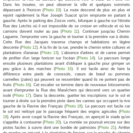
Dans les trouées, on peut observer la ville et quelques sommets
dépassant à l'horizon (
Photo 10
). La route descend de plus en plus et
rejoint rapidement la Rue Joseph Suacot qu'on emprunte en partant à
gauche. Après le parking des Zoizos verts, bifurquer à gauche sur l'étroite
Rue des Letchis où il est impossible de se croiser en véhicule et où les
camions doivent rouler au pas (
Photo 11
). Continuer jusqu'au Chemin
Laguerre, l'emprunter vers la gauche et tourner à la première rue à droite.
Cette Rue des Jacques traverse champs et habitations en légère
descente (
Photo 12
). A la fin de la rue, prendre le chemin entre cultures et
plantations d'ananas (
Photo 13
). L'absence d'arbres et de canne permet
de profiter d'un large horizon sur l'océan (
Photo 14
). Le parcours longe
ensuite plusieurs plantations avant d'obliquer à gauche pour grimper un
peu grâce à des marches (
Photo 15
). Il est facile ainsi de faire la
différence entre pieds de corossols, cœurs de bœuf ou pommes
cannelles (zates) qui peuvent se ressembler quand ils ne portent pas de
fruits (
Photo 16
). Cet escalier se termine dans de nouveaux lotissements
avant d'emprunter la Rue des Maraîchers qui descend vers un quartier
isolé (
Photo 17
). Dans la descente, guetter les inscriptions sur le sol et
tourner à droite sur la première piste dans les cannes qui occupent la rive
gauche de la Ravine des Français (
Photo 18
). Le parcours est facile car
le sol est nettoyé par le passage fréquent des engins agricoles (
Photo
19
). Après avoir coupé la Ravine des Français, on aperçoit le stade qu'on
s'apprête à contourner (
Photo 20
). La montée se poursuit encore sur des
pistes faciles à suivre dont une bordée de palmistes (
Photo 21
). Arrêter
de monter en arrivant à la plantation de figuiers sur la gauche du chemin