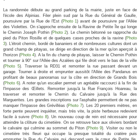
La randonnée débute au grand parking de la mairie, juste en face de
l'école des Alpinias. Filer plein sud par la Rue du Général de Gaulle,
poursuivre par la Rue de l'Est (
Photo 1
) avant de poursuivre par l'Allée
des Violettes. On s'approche ensuite de la Ravine de Petite Île qui longe
le Chemin Joseph Pothin (
Photo 2
). Le chemin bétonné se rapproche du
pied du Piton Rosille et de quelques cases proches de la ravine (
Photo
3
). L'étroit chemin, bordé de bananiers et de nombreuses cultures dont un
grand champ de pitayas, se dirige en direction de la mer qu'on aperçoit à
l'horizon (
Photo 4
). A la fin du champ de pitayas, laisser le Chemin Pothin
et tourner à 90° sur l'Allée des Azalées qui file droit vers le bas de la ville
(
Photo 5
). Traverser la RD31 et remonter la rue passant devant un
garage. Tourner à droite et emprunter aussitôt l'Allée des Pandanus en
profitant de beaux panoramas sur la côte en direction de Grands Bois
(
Photo 6
). A noter qu'un escalier permet un agréable raccourci à la fin de
l'Impasse des Œillets. Remonter jusqu'à la Rue François Hoareau, la
traverser et remonter le Chemin du Calvaire jusqu'à la Rue des
Marguerites. Les grandes inscriptions sur l'asphalte permettent de ne pas
manquer l'Impasse des Grévilléas (
Photo 7
). Les 20 premiers mètres, en
forte pente peuvent inquiéter, mais très vite, la piste herbeuse redevient
facile à suivre (
Photo 8
). Un nouveau coup de rein est nécessaire pour
atteindre la clôture du cimetière. On se retrouve face aux oliviers bordant
le calvaire qui culmine au sommet du Piton (
Photo 9
). Visiter ou non le
cimetière très fleuri qui occupe la presque totalité du cratère puis
emprunter la Rue du Calvaire qui descend vers le cœur de Petite Ile.