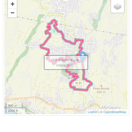
+
−
En attente d'une
interaction...
500 m
2000 ft
Leaflet
| ©
OpenStreetMap