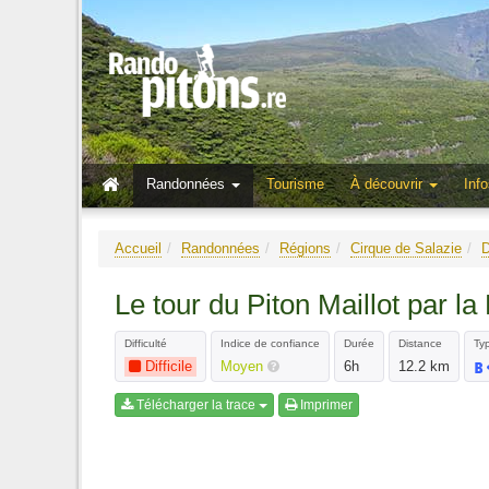
Randonnées
Tourisme
À découvrir
Info
Accueil
Randonnées
Régions
Cirque de Salazie
D
Le tour du Piton Maillot par l
Difficulté
Indice de confiance
Durée
Distance
Typ
Difficile
Moyen
6h
12.2 km
Télécharger la trace
Imprimer