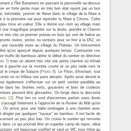
menant à l'Îlet Bananiers en passant la passerelle au-dessus
ier en forte pente mais en très bon état rejoint par un bon
e, inévitable, permet de flâner dans le village de la Mare à
te à la première rue pour rejoindre la Mare à Citrons. Cette
 peu mise en valeur. Elle a donné son nom au village mais
t une magnifique propriété sur la droite, prendre le Chemin
uve très vite un premier poteau en bois qui sert de balise au
prunte routes, pistes ou sentiers pour se finir à la D52, un
 une nouvelle route au village du Plateau. Un lotissement
illot qu'on aperçoit depuis quelques temps. Contourner ces
 touffe de bambous abrite le début du sentier en direction
to 7
) mais on atteint très vite une petite clairière où trônait
re à gauche sur la montée courte et un peu raide vers le
t le cirque de Salazie (
Photo 8
). Le Piton, d'Anchain, tout
escente où on frôlera ses pans abrupts. Après avoir deviné le
t également s'effectuer sur un petit sentier parallèle au
nte dans les branles verts, goyaviers et bois de couleurs
entues peuvent être glissantes. On longe dans la descente
hoto 12
). Plus loin ce sont d'anciennes parties sans doute
n s'assagit fortement à l'approche de la Rivière du Mât qu'on
. On arrive pour une halte ombragée à une clairière avec
té dirigée par quelques "tuyaux" en bambou. Il est facile de
lacement un peu plus bas. On croise le sentier qui remonte
ôle dans ce qui pourrait être un superbe camp de repos, idéal
structures ont beaucoup souffert et seul un WC rose trône au