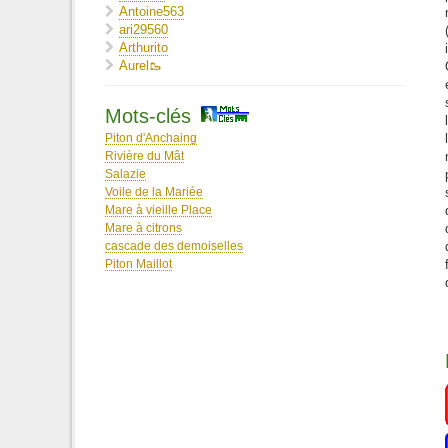
Antoine563
ari29560
Arthurito
Aurel🥾
Aussie
Barbara26
Mots-clés
bastri37
Bee
Piton d'Anchaing
bene35160
Rivière du Mât
BILLROSS
Salazie
Bobbyyy
Voile de la Mariée
BOUYER Nelly
Mare à vieille Place
Cacilia
Mare à citrons
Camcam13
cascade des demoiselles
camillegoyet
Piton Maillot
Caroline Adam
ceiouch
Celin1986
Celyne
ceycey
Chacha31
Christophe1993
ClarAlex
Clément Daguer
Darkbiscotte