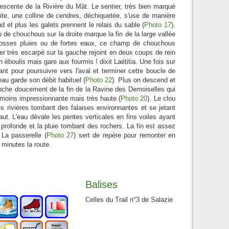
 descente de la Rivière du Mât. Le sentier, très bien marqué
oite, une colline de cendres, déchiquetée, s'use de manière
d et plus les galets prennent le relais du sable (
Photo 17
).
de chouchous sur la droite marque la fin de la large vallée
grosses pluies ou de fortes eaux, ce champ de chouchous
tier très escarpé sur la gauche rejoint en deux coups de rein
 éboulis mais gare aux fourmis ! dixit Laétitia. Une fois sur
ant pour poursuivre vers l'aval et terminer cette boucle de
au garde son débit habituel (
Photo 22
). Plus on descend et
roche doucement de la fin de la Ravine des Demoiselles qui
 moins impressionnante mais très haute (
Photo 20
). Le clou
s rivières tombant des falaises environnantes et se jetant
ut. L'eau dévale les pentes verticales en fins voiles ayant
peu profonde et la pluie tombant des rochers. La fin est assez
 La passerelle (
Photo 27
) sert de repère pour remonter en
 minutes la route.
Balises
Celles du Trail n°3 de Salazie