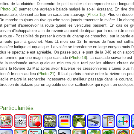
milieu de la clairière. Descendre le petit sentier et entreprendre une longue
(
Photo 16
) permet une agréable balade malgré le soleil écrasant. En rive dr
inexorable, donnant au lieu un caractère sauvage (
Photo 15
). Plus on descen
On marche toujours en rive gauche sans jamais traverser la rivière. Un champ 
et permet d'apercevoir la route quand les véhicules passent. En cas de 
servira d'échappatoire afin de revenir au point de départ par la route (Un sen
la route - Possibilité de passer à droite du champ de chouchou, sur la partie en
la route partir à gauche). Mais 11 mois sur 12, le niveau de l'eau est suffis
manière ludique et aquatique. La vallée se transforme en large canyon mais l'e
plus le spectacle est agréable. On passe sous le pont de la D48 et on s'app
se termine par une magnifique cascade (
Photo 18
). La cascade suivante est
de la randonnée arrive quelques minutes plus tard par les ultimes chutes de
dans la Rivière du Mât après avoir traversé les cressonnières situées plus ha
donné le nom au lieu (
Photo 21
). Il faut parfois choisir entre la rivière un 
facile malgré la recherche incessante du meilleur passage dans le courant.
direction de Salazie par un agréable sentier caillouteux qui rejoint en quelques
Particularités