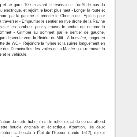
 et se garer 100 m avant le réservoir et l'arrêt de bus du
lectrique, et rejoint le lacet plus haut - Longer la route et
la mare par la gauche et prendre le Chemin des Epices pour
 la traverser - Emprunter le sentier en rive droite de la Ravine
 viser les bambous pour y trouver le sentier qui entame la
 sommet - Grimper au sommet par le sentier de gauche,
ue descente vers la Rivière du Mât - A la rivière, longer en
tte de WC - Rejoindre la rivière et la suivre longuement en
 des Demoiselles, les voiles de la Mariée puis retrouver la
 et le véhicule.
éation de cette fiche, il est le reflet exact de ce qui attend
ette boucle originale et éclectique. Attention, les deux
entent la boucle à l'Îlet de l’Éperon (rando 1512), rejoint