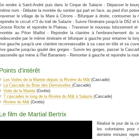
Se rendre à Saint-André puis dans le Cirque de Salazie - Dépasser le bourg
même nom - Débuter la montée du sentier qui part en face, au pied d'un poteau é
traverser le village de la Mare à Citrons - Bifurquer à droite, contourner 
rejoindre le circuit n°3 du trail de Salazie - Suivre l'itinéraire jusqu'à la D52 et
Grosse Roche et rejoindre le Plateau - Traverser le nouveau lotissement et
montée au Piton Maillot - Rejoindre la clairière à l'embranchement du
redescendre par le même itinéraire et bifurquer à gauche pour entamer la long
rive gauche jusqu'à une clairière reconnaissable à sa case en tôle et sa cuve
rive gauche jusqu'au goulet des gorges - Suivre les gorges, passer la Cascade
passerelle qui mène à l'Îlet Bananiers - Remonter à gauche et rejoindre la route
Points d'intérêt
Les Voiles de la Mariée depuis la Rivière du Mât
(Cascade)
La Cascade du Bras des Demoiselles
(Cascade)
Voile de la Mariée
(Grotte)
7 cascades le long de la Rivière du Mât à Salazie
(Cascade)
Rivière du Mât
(Grotte)
Le film de Martial Bertrix
Réalisé le jour de la cr
les volontaires pour c
dernière minutes représ