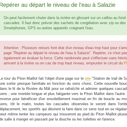
Repérer au départ le niveau de l'eau à Salazie
On peut facilement chuter dans la rivière en glissant sur un caillou au fond 
cascades. Il faut donc prévoir des sachets de congélation avec zip ou des b
Smartphones, GPS ou autres appareils craignant l'eau.
Attention : Plusieurs retours font état d'un niveau d'eau trop haut pour s'am
page "Repérer au départ le niveau de l'eau à Salazie". Repérer, ce n'est pa
également en évaluer la force. Cette randonnée peut s'effectuer sans hésitat
arrivant à la rivière ou en cas de trop haut niveau, emprunter le circuit du
P
Le tour du Piton Maillot fait l'objet d'une page sur le
site
"Station de trail de 
une sortie presque familiale en fonction du sens choisi. Cette nouvelle boucl
dans le lit de la Rivière du Mât pour se rafraîchir et admirer quelques cascad
sens ; une montée longue et plus fatigante vers le Piton Maillot dans l'autre.
inverse pour bénéficier d'un ensoleillement maximal en fin de boucle au m
sens, tôt le matin, toutes les cascades observées le seront dans l'omb
déplacement, les sportifs qui désirent la faire dans ce sens tout en se régala
peut même tenter les campeurs qui trouveront au pied du Piton Maillot plusieu
de salle à manger en passant par la douche ou les toilettes en faïence.