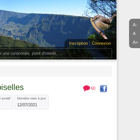
A-
A
A+
Inscription
Connexion
iselles
60
 positif
Dernière mise à jour
12/07/2021