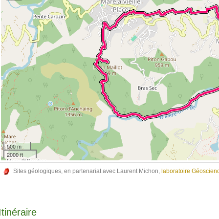
500 m
2000 ft
Sites géologiques, en partenariat avec Laurent Michon,
laboratoire Géoscie
Itinéraire