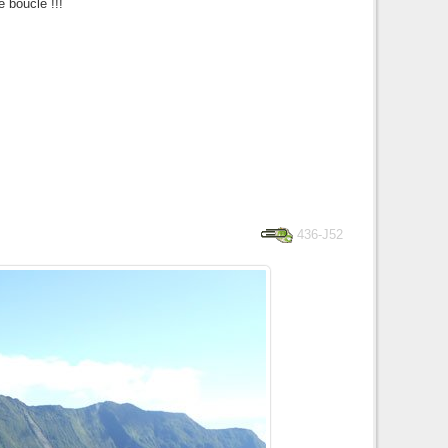
e boucle !!!
436-J52