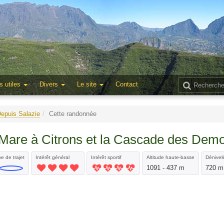
s utiles
Divers
Le site
Contact
epuis Salazie
Cette randonnée
a Mare à Citrons et la Cascade des Demo
e de trajet
Intérêt général
Intérêt sportif
Altitude haute-basse
Dénivelé
1091 - 437 m
720 m