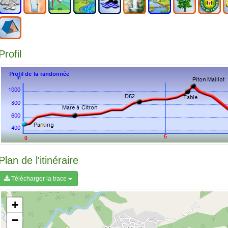
Profil
Plan de l'itinéraire
Télécharger la trace
+
−