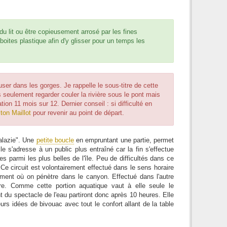
du lit ou être copieusement arrosé par les fines
oites plastique afin d'y glisser pour un temps les
user dans les gorges. Je rappelle le sous-titre de cette
s seulement regarder couler la rivière sous le pont mais
ion 11 mois sur 12. Dernier conseil : si difficulté en
iton Maillot
pour revenir au point de départ.
Salazie". Une
petite boucle
en empruntant une partie, permet
e s'adresse à un public plus entraîné car la fin s'effectue
es parmi les plus belles de l'île. Peu de difficultés dans ce
 Ce circuit est volontairement effectué dans le sens horaire
oment où on pénètre dans le canyon. Effectué dans l'autre
re. Comme cette portion aquatique vaut à elle seule le
nt du spectacle de l'eau partiront donc après 10 heures. Elle
rs idées de bivouac avec tout le confort allant de la table