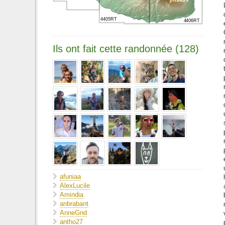
4405RT
4406RT
Ils ont fait cette randonnée (128)
afuniaa
AlexLucile
Amindia
anbrabant
AnneGnd
antho27