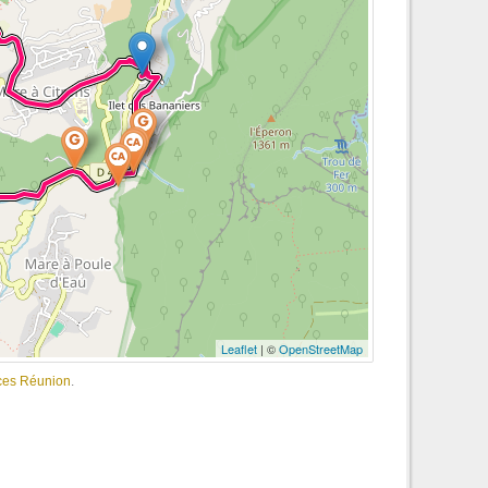
Leaflet
| ©
OpenStreetMap
nces Réunion
.