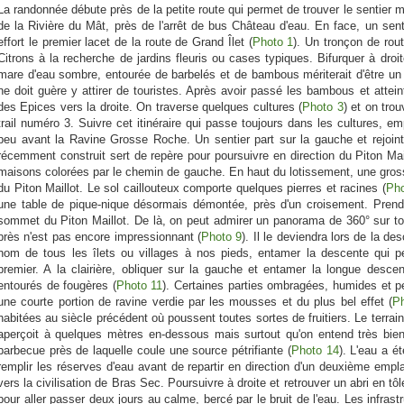
La randonnée débute près de la petite route qui permet de trouver le sentier 
de la Rivière du Mât, près de l'arrêt de bus Château d'eau. En face, un sent
effort le premier lacet de la route de Grand Îlet (
Photo 1
). Un tronçon de rout
Citrons à la recherche de jardins fleuris ou cases typiques. Bifurquer à droi
mare d'eau sombre, entourée de barbelés et de bambous mériterait d'être un
ne doit guère y attirer de touristes. Après avoir passé les bambous et attein
des Epices vers la droite. On traverse quelques cultures (
Photo 3
) et on tro
trail numéro 3. Suivre cet itinéraire qui passe toujours dans les cultures, em
peu avant la Ravine Grosse Roche. Un sentier part sur la gauche et rejoint
récemment construit sert de repère pour poursuivre en direction du Piton Ma
maisons colorées par le chemin de gauche. En haut du lotissement, une grosse
du Piton Maillot. Le sol caillouteux comporte quelques pierres et racines (
Pho
une table de pique-nique désormais démontée, près d'un croisement. Prend
sommet du Piton Maillot. De là, on peut admirer un panorama de 360° sur tou
près n'est pas encore impressionnant (
Photo 9
). Il le deviendra lors de la d
nom de tous les îlets ou villages à nos pieds, entamer la descente qui peu
premier. A la clairière, obliquer sur la gauche et entamer la longue desce
entourés de fougères (
Photo 11
). Certaines parties ombragées, humides et p
une courte portion de ravine verdie par les mousses et du plus bel effet (
P
habitées au siècle précédent où poussent toutes sortes de fruitiers. Le terrai
aperçoit à quelques mètres en-dessous mais surtout qu'on entend très bien
barbecue près de laquelle coule une source pétrifiante (
Photo 14
). L'eau a é
remplir les réserves d'eau avant de repartir en direction d'un deuxième emp
vers la civilisation de Bras Sec. Poursuivre à droite et retrouver un abri en t
pour aller passer deux jours au calme, bercé par le bruit de l'eau. Les infra