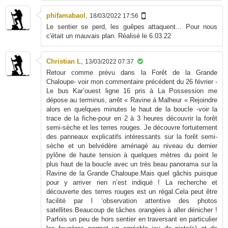
phifamabaol
,
18/03/2022 17:56
Le sentier se perd, les guêpes attaquent... Pour nous
c'était un mauvais plan. Réalisé le 6.03.22
Christian L
,
13/03/2022 07:37
Retour comme prévu dans la Forêt de la Grande
Chaloupe- voir mon commentaire précédent du 26 février -
Le bus Kar’ouest ligne 16 pris à La Possession me
dépose au terminus, arrêt « Ravine á Malheur « Rejoindre
alors en quelques minutes le haut de la boucle -voir la
trace de la fiche-pour en 2 à 3 heures découvrir la forêt
semi-sèche et les terres rouges. Je découvre fortuitement
des panneaux explicatifs intéressants sur la forêt semi-
sèche et un belvédère aménagé au niveau du dernier
pylône de haute tension à quelques mètres du point le
plus haut de la boucle avec un très beau panorama sur la
Ravine de la Grande Chaloupe.Mais quel gâchis puisque
pour y arriver rien n’est indiqué ! La recherche et
découverte des terres rouges est un régal.Cela peut être
facilité par l ‘observation attentive des photos
satellites.Beaucoup de tâches orangées à aller dénicher !
Parfois un peu de hors sentier en traversant en particulier