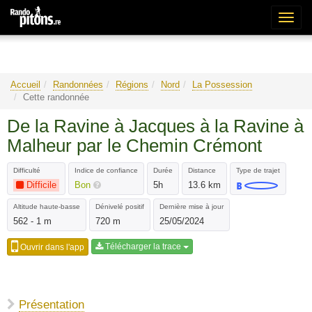
Bascu
la
naviga
Accueil
Randonnées
Régions
Nord
La Possession
Cette randonnée
De la Ravine à Jacques à la Ravine à
Malheur par le Chemin Crémont
Difficulté
Indice de confiance
Durée
Distance
Type de trajet
Difficile
Bon
5h
13.6 km
Altitude haute-basse
Dénivelé positif
Dernière mise à jour
562 - 1 m
720 m
25/05/2024
Télécharger la trace
Ouvrir dans l'app
Présentation