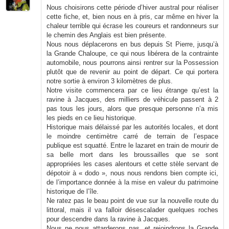
Nous choisirons cette période d’hiver austral pour réaliser
cette fiche, et, bien nous en à pris, car même en hiver la
chaleur terrible qui écrase les coureurs et randonneurs sur
le chemin des Anglais est bien présente.
Nous nous déplacerons en bus depuis St Pierre, jusqu’à
la Grande Chaloupe, ce qui nous libérera de la contrainte
automobile, nous pourrons ainsi rentrer sur la Possession
plutôt que de revenir au point de départ. Ce qui portera
notre sortie à environ 3 kilomètres de plus.
Notre visite commencera par ce lieu étrange qu’est la
ravine à Jacques, des milliers de véhicule passent à 2
pas tous les jours, alors que presque personne n’a mis
les pieds en ce lieu historique.
Historique mais délaissé par les autorités locales, et dont
le moindre centimètre carré de terrain de l’espace
publique est squatté. Entre le lazaret en train de mourir de
sa belle mort dans les broussailles que se sont
appropriées les cases alentours et cette stèle servant de
dépotoir à « dodo », nous nous rendons bien compte ici,
de l’importance donnée à la mise en valeur du patrimoine
historique de l’île.
Ne ratez pas le beau point de vue sur la nouvelle route du
littoral, mais il va falloir désescalader quelques roches
pour descendre dans la ravine à Jacques.
Nous ne nous attarderons pas, et rejoindrons la Grande