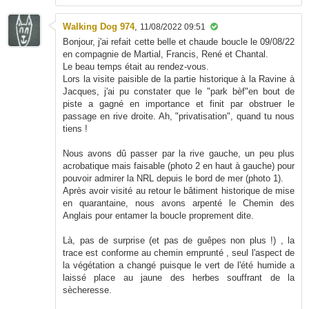
Walking Dog 974
,
11/08/2022 09:51
Bonjour, j'ai refait cette belle et chaude boucle le 09/08/22
en compagnie de Martial, Francis, René et Chantal.
Le beau temps était au rendez-vous.
Lors la visite paisible de la partie historique à la Ravine à
Jacques, j'ai pu constater que le "park bèf"en bout de
piste a gagné en importance et finit par obstruer le
passage en rive droite. Ah, "privatisation", quand tu nous
tiens !
Nous avons dû passer par la rive gauche, un peu plus
acrobatique mais faisable (photo 2 en haut à gauche) pour
pouvoir admirer la NRL depuis le bord de mer (photo 1).
Après avoir visité au retour le bâtiment historique de mise
en quarantaine, nous avons arpenté le Chemin des
Anglais pour entamer la boucle proprement dite.
Là, pas de surprise (et pas de guêpes non plus !) , la
trace est conforme au chemin emprunté , seul l'aspect de
la végétation a changé puisque le vert de l'été humide a
laissé place au jaune des herbes souffrant de la
sècheresse.