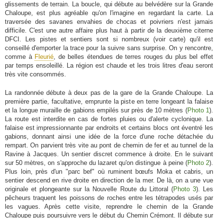
glissements de terrain. La boucle, qui débute au belvédère sur la Grande
Chaloupe, est plus agréable qu'on l'imagine en regardant la carte. La
traversée des savanes envahies de chocas et poivriers n'est jamais
difficile. C'est une autre affaire plus haut à partir de la deuxième citerne
DFCI. Les pistes et sentiers sont si nombreux (voir carte) qu'il est
conseillé d'emporter la trace pour la suivre sans surprise. On y rencontre,
comme à
Fleurié
, de belles étendues de terres rouges du plus bel effet
par temps ensoleillé. La région est chaude et les trois litres d'eau seront
très vite consommés.
La randonnée débute à deux pas de la gare de la Grande Chaloupe. La
première partie, facultative, emprunte la piste en terre longeant la falaise
et la longue muraille de gabions empilés sur près de 10 mètres (
Photo 1
).
La route est interdite en cas de fortes pluies ou d'alerte cyclonique. La
falaise est impressionnante par endroits et certains blocs ont éventré les
gabions, donnant ainsi une idée de la force d'une roche détachée du
rempart. On parvient très vite au pont de chemin de fer et au tunnel de la
Ravine à Jacques. Un sentier discret commence à droite. En le suivant
sur 50 mètres, on s'approche du lazaret qu'on distingue à peine (
Photo 2
).
Plus loin, près d'un "parc bef" où ruminent bœufs Moka et cabris, un
sentier descend en rive droite en direction de la mer. De là, on a une vue
originale et plongeante sur la Nouvelle Route du Littoral (
Photo 3
). Les
pêcheurs traquent les poissons de roches entre les tétrapodes usés par
les vagues. Après cette visite, reprendre le chemin de la Grande
Chaloupe puis poursuivre vers le début du Chemin Crémont. Il débute sur