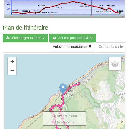
Plan de l'itinéraire
Télécharger la trace
Voir ma position (GPS)
Enlever les marqueurs
Centrer la carte
+
−
En attente d'une
interaction...