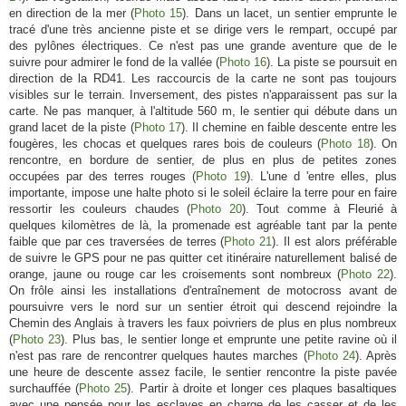
en direction de la mer (
Photo 15
). Dans un lacet, un sentier emprunte le
tracé d'une très ancienne piste et se dirige vers le rempart, occupé par
des pylônes électriques. Ce n'est pas une grande aventure que de le
suivre pour admirer le fond de la vallée (
Photo 16
). La piste se poursuit en
direction de la RD41. Les raccourcis de la carte ne sont pas toujours
visibles sur le terrain. Inversement, des pistes n'apparaissent pas sur la
carte. Ne pas manquer, à l'altitude 560 m, le sentier qui débute dans un
grand lacet de la piste (
Photo 17
). Il chemine en faible descente entre les
fougères, les chocas et quelques rares bois de couleurs (
Photo 18
). On
rencontre, en bordure de sentier, de plus en plus de petites zones
occupées par des terres rouges (
Photo 19
). L'une d 'entre elles, plus
importante, impose une halte photo si le soleil éclaire la terre pour en faire
ressortir les couleurs chaudes (
Photo 20
). Tout comme à Fleurié à
quelques kilomètres de là, la promenade est agréable tant par la pente
faible que par ces traversées de terres (
Photo 21
). Il est alors préférable
de suivre le GPS pour ne pas quitter cet itinéraire naturellement balisé de
orange, jaune ou rouge car les croisements sont nombreux (
Photo 22
).
On frôle ainsi les installations d'entraînement de motocross avant de
poursuivre vers le nord sur un sentier étroit qui descend rejoindre la
Chemin des Anglais à travers les faux poivriers de plus en plus nombreux
(
Photo 23
). Plus bas, le sentier longe et emprunte une petite ravine où il
n'est pas rare de rencontrer quelques hautes marches (
Photo 24
). Après
une heure de descente assez facile, le sentier rencontre la piste pavée
surchauffée (
Photo 25
). Partir à droite et longer ces plaques basaltiques
avec une pensée pour les esclaves en charge de les casser et de les