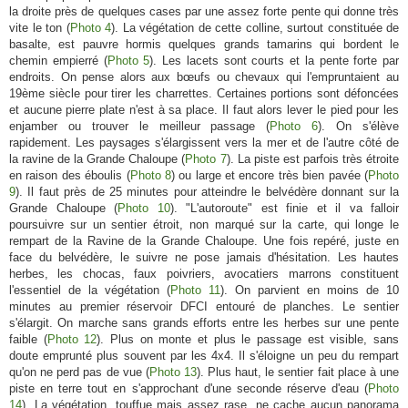
la droite près de quelques cases par une assez forte pente qui donne très
vite le ton (
Photo 4
). La végétation de cette colline, surtout constituée de
basalte, est pauvre hormis quelques grands tamarins qui bordent le
chemin empierré (
Photo 5
). Les lacets sont courts et la pente forte par
endroits. On pense alors aux bœufs ou chevaux qui l'empruntaient au
19ème siècle pour tirer les charrettes. Certaines portions sont défoncées
et aucune pierre plate n'est à sa place. Il faut alors lever le pied pour les
enjamber ou trouver le meilleur passage (
Photo 6
). On s'élève
rapidement. Les paysages s'élargissent vers la mer et de l'autre côté de
la ravine de la Grande Chaloupe (
Photo 7
). La piste est parfois très étroite
en raison des éboulis (
Photo 8
) ou large et encore très bien pavée (
Photo
9
). Il faut près de 25 minutes pour atteindre le belvédère donnant sur la
Grande Chaloupe (
Photo 10
). "L'autoroute" est finie et il va falloir
poursuivre sur un sentier étroit, non marqué sur la carte, qui longe le
rempart de la Ravine de la Grande Chaloupe. Une fois repéré, juste en
face du belvédère, le suivre ne pose jamais d'hésitation. Les hautes
herbes, les chocas, faux poivriers, avocatiers marrons constituent
l'essentiel de la végétation (
Photo 11
). On parvient en moins de 10
minutes au premier réservoir DFCI entouré de planches. Le sentier
s'élargit. On marche sans grands efforts entre les herbes sur une pente
faible (
Photo 12
). Plus on monte et plus le passage est visible, sans
doute emprunté plus souvent par les 4x4. Il s'éloigne un peu du rempart
qu'on ne perd pas de vue (
Photo 13
). Plus haut, le sentier fait place à une
piste en terre tout en s'approchant d'une seconde réserve d'eau (
Photo
14
). La végétation, touffue mais assez rase, ne cache aucun panorama