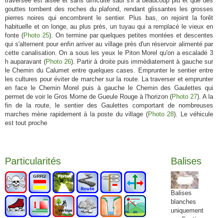
traversée est aisée et sans difficulté sauf s'il a beaucoup plu et que des
gouttes tombent des roches du plafond, rendant glissantes les grosses
pierres noires qui encombrent le sentier. Plus bas, on rejoint la forêt
habituelle et on longe, au plus près, un tuyau qui a remplacé le vieux en
fonte (
Photo 25
). On termine par quelques petites montées et descentes
qui s'alternent pour enfin arriver au village près d'un réservoir alimenté par
cette canalisation. On a sous les yeux le Piton Morel qu'on a escaladé 3
h auparavant (
Photo 26
). Partir à droite puis immédiatement à gauche sur
le Chemin du Calumet entre quelques cases. Emprunter le sentier entre
les cultures pour éviter de marcher sur la route. La traverser et emprunter
en face le Chemin Morel puis à gauche le Chemin des Gaulettes qui
permet de voir le Gros Morne de Gueule Rouge à l'horizon (
Photo 27
). A la
fin de la route, le sentier des Gaulettes comportant de nombreuses
marches mène rapidement à la poste du village (
Photo 28
). Le véhicule
est tout proche
Particularités
Balises
Balises
blanches
uniquement