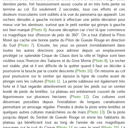
dernière pente, fort heureusement assez courte et en très forte pente se
termine au col. En seulement 2 secondes, tous ces efforts et ces
douleurs musculaires sont oubliés à la vue du panorama qui apparaît. Les
rochers dénudés à gauche incitent à effectuer une petite déviation pour
mieux voir les alentours, surtout que le petit sentier qui grimpe à gauche
est bien marqué (
Photo 6
). Aucune déception car c'est là que commence
ce magnifique tour d'horizon de près de 360°. On a tout d'abord le Piton
Morel qui cache une bonne partie du Piton de Gueule Rouge en direction
du Sud (
Photo 7
). Ensuite, les yeux se posent immédiatement dans
toutes les autres directions pour admirer depuis un emplacement
privilégié ce splendide Cirque de Cilaos dont la ville et l'église sont bien
visibles sous l'horizon des Salazes et du Gros Morne (
Photo 8
). Le rocher
est stable, plat et il est difficile de le quitter quand il faut se décider à
poursuivre la boucle par la courte descente (
Photo 10
). On retourne au col
pour poursuivre sur le sentier qui épouse la ligne de courbe avant de
plonger vers les cultures (
Photo 11
. La pente sableuse est également très
forte et il faut regarder attentivement où poser les pieds sur un sentier
bordé de pieds de lentilles. Le plateau est entièrement couvert de cette
légumineuse sur plusieurs hectares (
Photo 12
). Ces cultures sont
désormais possibles depuis l'installation de longues canalisations
permettant un arrosage régulier. Prendre à droite la piste entre lentilles et
quelques autres cultures maraîchères ou de maïs (
Photo 13
). De la piste
jusqu'au départ du Sentier de Gueule Rouge on envie les habitants du
plateau qui bénéficient tout au long de l'année de ces magnifiques
paysages sur le sud du Cirque (
Photo 14
ou vers le nord (
Photo 15
). La