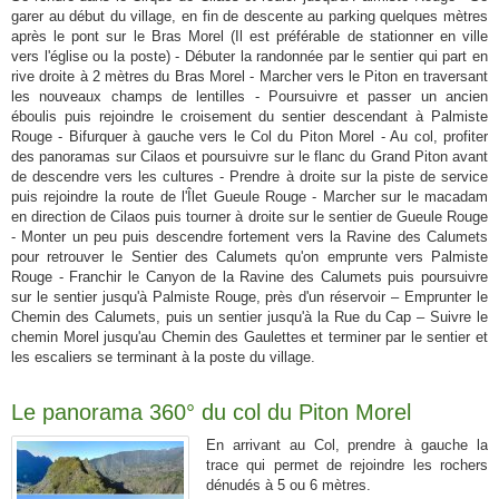
garer au début du village, en fin de descente au parking quelques mètres
après le pont sur le Bras Morel (Il est préférable de stationner en ville
vers l'église ou la poste) - Débuter la randonnée par le sentier qui part en
rive droite à 2 mètres du Bras Morel - Marcher vers le Piton en traversant
les nouveaux champs de lentilles - Poursuivre et passer un ancien
éboulis puis rejoindre le croisement du sentier descendant à Palmiste
Rouge - Bifurquer à gauche vers le Col du Piton Morel - Au col, profiter
des panoramas sur Cilaos et poursuivre sur le flanc du Grand Piton avant
de descendre vers les cultures - Prendre à droite sur la piste de service
puis rejoindre la route de l'Îlet Gueule Rouge - Marcher sur le macadam
en direction de Cilaos puis tourner à droite sur le sentier de Gueule Rouge
- Monter un peu puis descendre fortement vers la Ravine des Calumets
pour retrouver le Sentier des Calumets qu'on emprunte vers Palmiste
Rouge - Franchir le Canyon de la Ravine des Calumets puis poursuivre
sur le sentier jusqu'à Palmiste Rouge, près d'un réservoir – Emprunter le
Chemin des Calumets, puis un sentier jusqu'à la Rue du Cap – Suivre le
chemin Morel jusqu'au Chemin des Gaulettes et terminer par le sentier et
les escaliers se terminant à la poste du village.
Le panorama 360° du col du Piton Morel
En arrivant au Col, prendre à gauche la
trace qui permet de rejoindre les rochers
dénudés à 5 ou 6 mètres.