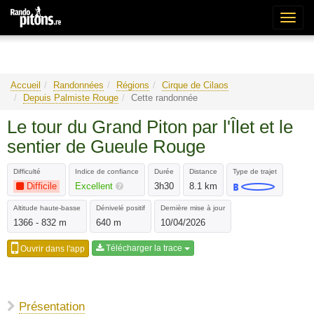
Bascu
la
naviga
Accueil
Randonnées
Régions
Cirque de Cilaos
Depuis Palmiste Rouge
Cette randonnée
Le tour du Grand Piton par l'Îlet et le
sentier de Gueule Rouge
Difficulté
Indice de confiance
Durée
Distance
Type de trajet
Difficile
Excellent
3h30
8.1 km
Altitude haute-basse
Dénivelé positif
Dernière mise à jour
1366 - 832 m
640 m
10/04/2026
Télécharger la trace
Ouvrir dans l'app
Présentation