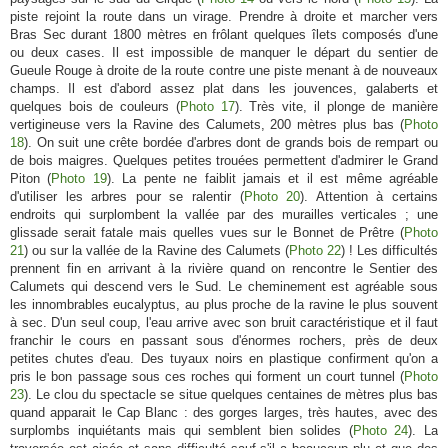
piste rejoint la route dans un virage. Prendre à droite et marcher vers
Bras Sec durant 1800 mètres en frôlant quelques îlets composés d'une
ou deux cases. Il est impossible de manquer le départ du sentier de
Gueule Rouge à droite de la route contre une piste menant à de nouveaux
champs. Il est d'abord assez plat dans les jouvences, galaberts et
quelques bois de couleurs (
Photo 17
). Très vite, il plonge de manière
vertigineuse vers la Ravine des Calumets, 200 mètres plus bas (
Photo
18
). On suit une crête bordée d'arbres dont de grands bois de rempart ou
de bois maigres. Quelques petites trouées permettent d'admirer le Grand
Piton (
Photo 19
). La pente ne faiblit jamais et il est même agréable
d'utiliser les arbres pour se ralentir (
Photo 20
). Attention à certains
endroits qui surplombent la vallée par des murailles verticales ; une
glissade serait fatale mais quelles vues sur le Bonnet de Prêtre (
Photo
21
) ou sur la vallée de la Ravine des Calumets (
Photo 22
) ! Les difficultés
prennent fin en arrivant à la rivière quand on rencontre le Sentier des
Calumets qui descend vers le Sud. Le cheminement est agréable sous
les innombrables eucalyptus, au plus proche de la ravine le plus souvent
à sec. D'un seul coup, l'eau arrive avec son bruit caractéristique et il faut
franchir le cours en passant sous d'énormes rochers, près de deux
petites chutes d'eau. Des tuyaux noirs en plastique confirment qu'on a
pris le bon passage sous ces roches qui forment un court tunnel (
Photo
23
). Le clou du spectacle se situe quelques centaines de mètres plus bas
quand apparait le Cap Blanc : des gorges larges, très hautes, avec des
surplombs inquiétants mais qui semblent bien solides (
Photo 24
). La