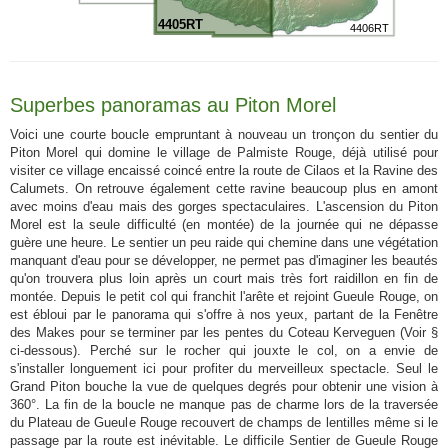
4405RT
4406RT
Superbes panoramas au Piton Morel
Voici une courte boucle empruntant à nouveau un tronçon du sentier du
Piton Morel qui domine le village de Palmiste Rouge, déjà utilisé pour
visiter ce village encaissé coincé entre la route de Cilaos et la Ravine des
Calumets. On retrouve également cette ravine beaucoup plus en amont
avec moins d'eau mais des gorges spectaculaires. L'ascension du Piton
Morel est la seule difficulté (en montée) de la journée qui ne dépasse
guère une heure. Le sentier un peu raide qui chemine dans une végétation
manquant d'eau pour se développer, ne permet pas d'imaginer les beautés
qu'on trouvera plus loin après un court mais très fort raidillon en fin de
montée. Depuis le petit col qui franchit l'arête et rejoint Gueule Rouge, on
est ébloui par le panorama qui s'offre à nos yeux, partant de la Fenêtre
des Makes pour se terminer par les pentes du Coteau Kerveguen (Voir §
ci-dessous). Perché sur le rocher qui jouxte le col, on a envie de
s'installer longuement ici pour profiter du merveilleux spectacle. Seul le
Grand Piton bouche la vue de quelques degrés pour obtenir une vision à
360°. La fin de la boucle ne manque pas de charme lors de la traversée
du Plateau de Gueule Rouge recouvert de champs de lentilles même si le
passage par la route est inévitable. Le difficile Sentier de Gueule Rouge