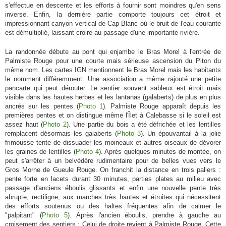
s'effectue en descente et les efforts à fournir sont moindres qu'en sens
inverse. Enfin, la dernière partie comporte toujours cet étroit et
impressionnant canyon vertical de Cap Blanc où le bruit de l'eau courante
est démultiplié, laissant croire au passage d'une importante rivière.
La randonnée débute au pont qui enjambe le Bras Morel à l'entrée de
Palmiste Rouge pour une courte mais sérieuse ascension du Piton du
même nom. Les cartes IGN mentionnent le Bras Morel mais les habitants
le nomment différemment. Une association a même rajouté une petite
pancarte qui peut dérouter. Le sentier souvent sableux est étroit mais
visible dans les hautes herbes et les lantanas (galaberts) de plus en plus
ancrés sur les pentes (
Photo 1
). Palmiste Rouge apparaît depuis les
premières pentes et on distingue même l'Îlet à Calebasse si le soleil est
assez haut (
Photo 2
). Une partie du bois a été défrichée et les lentilles
remplacent désormais les galaberts (
Photo 3
). Un épouvantail à la jolie
frimousse tente de dissuader les moineaux et autres oiseaux de dévorer
les graines de lentilles (
Photo 4
). Après quelques minutes de montée, on
peut s'arrêter à un belvédère rudimentaire pour de belles vues vers le
Gros Morne de Gueule Rouge. On franchit la distance en trois paliers :
pente forte en lacets durant 30 minutes, parties plates au milieu avec
passage d'anciens éboulis glissants et enfin une nouvelle pente très
abrupte, rectiligne, aux marches très hautes et étroites qui nécessitent
des efforts soutenus ou des haltes fréquentes afin de calmer le
"palpitant" (
Photo 5
). Après l'ancien éboulis, prendre à gauche au
croisement des sentiers ; Celui de droite revient à Palmiste Rouge. Cette