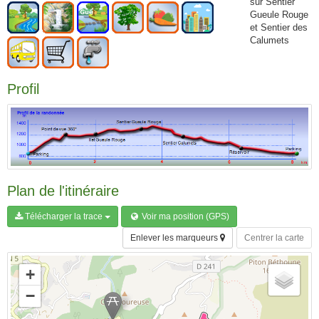
sur Sentier
Gueule Rouge
et Sentier des
Calumets
Profil
Plan de l'itinéraire
Télécharger la trace
Voir ma position (GPS)
Enlever les marqueurs
Centrer la carte
+
−