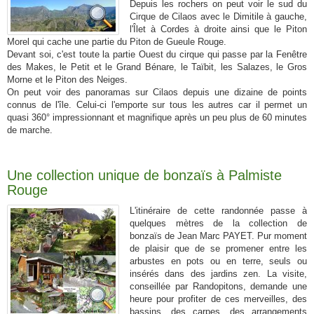
Depuis les rochers on peut voir le sud du
Cirque de Cilaos avec le Dimitile à gauche,
l'Îlet à Cordes à droite ainsi que le Piton
Morel qui cache une partie du Piton de Gueule Rouge.
Devant soi, c'est toute la partie Ouest du cirque qui passe par la Fenêtre
des Makes, le Petit et le Grand Bénare, le Taïbit, les Salazes, le Gros
Morne et le Piton des Neiges.
On peut voir des panoramas sur Cilaos depuis une dizaine de points
connus de l'île. Celui-ci l'emporte sur tous les autres car il permet un
quasi 360° impressionnant et magnifique après un peu plus de 60 minutes
de marche.
Une collection unique de bonzaïs à Palmiste
Rouge
L'itinéraire de cette randonnée passe à
quelques mètres de la collection de
bonzaïs de Jean Marc PAYET. Pur moment
de plaisir que de se promener entre les
arbustes en pots ou en terre, seuls ou
insérés dans des jardins zen. La visite,
conseillée par Randopitons, demande une
heure pour profiter de ces merveilles, des
bassins, des carpes, des arrangements