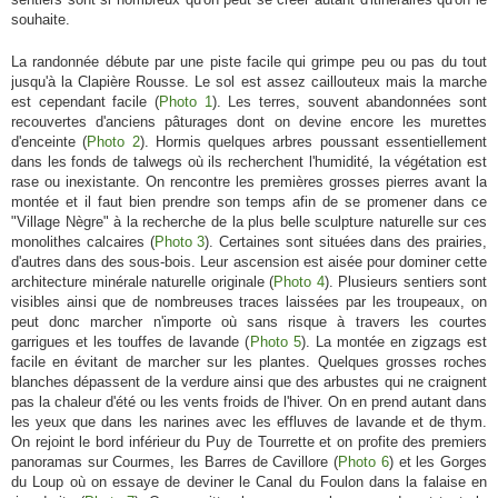
souhaite.
La randonnée débute par une piste facile qui grimpe peu ou pas du tout
jusqu'à la Clapière Rousse. Le sol est assez caillouteux mais la marche
est cependant facile (
Photo 1
). Les terres, souvent abandonnées sont
recouvertes d'anciens pâturages dont on devine encore les murettes
d'enceinte (
Photo 2
). Hormis quelques arbres poussant essentiellement
dans les fonds de talwegs où ils recherchent l'humidité, la végétation est
rase ou inexistante. On rencontre les premières grosses pierres avant la
montée et il faut bien prendre son temps afin de se promener dans ce
"Village Nègre" à la recherche de la plus belle sculpture naturelle sur ces
monolithes calcaires (
Photo 3
). Certaines sont situées dans des prairies,
d'autres dans des sous-bois. Leur ascension est aisée pour dominer cette
architecture minérale naturelle originale (
Photo 4
). Plusieurs sentiers sont
visibles ainsi que de nombreuses traces laissées par les troupeaux, on
peut donc marcher n'importe où sans risque à travers les courtes
garrigues et les touffes de lavande (
Photo 5
). La montée en zigzags est
facile en évitant de marcher sur les plantes. Quelques grosses roches
blanches dépassent de la verdure ainsi que des arbustes qui ne craignent
pas la chaleur d'été ou les vents froids de l'hiver. On en prend autant dans
les yeux que dans les narines avec les effluves de lavande et de thym.
On rejoint le bord inférieur du Puy de Tourrette et on profite des premiers
panoramas sur Courmes, les Barres de Cavillore (
Photo 6
) et les Gorges
du Loup où on essaye de deviner le Canal du Foulon dans la falaise en