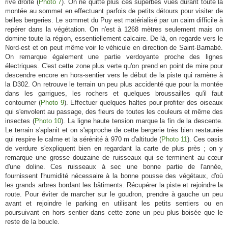
rive droite (
Photo 7
). On ne quitte plus ces superbes vues durant toute la
montée au sommet en effectuant parfois de petits détours pour visiter de
belles bergeries. Le sommet du Puy est matérialisé par un cairn difficile à
repérer dans la végétation. On n'est à 1268 mètres seulement mais on
domine toute la région, essentiellement calcaire. De là, on regarde vers le
Nord-est et on peut même voir le véhicule en direction de Saint-Barnabé.
On remarque également une partie verdoyante proche des lignes
électriques. C'est cette zone plus verte qu'on prend en point de mire pour
descendre encore en hors-sentier vers le début de la piste qui ramène à
la D302. On retrouve le terrain un peu plus accidenté que pour la montée
dans les garrigues, les rochers et quelques broussailles qu'il faut
contourner (
Photo 9
). Effectuer quelques haltes pour profiter des oiseaux
qui s'envolent au passage, des fleurs de toutes les couleurs et même des
insectes (
Photo 10
). La ligne haute tension marque la fin de la descente.
Le terrain s'aplanit et on s'approche de cette bergerie très bien restaurée
qui respire le calme et la sérénité à 970 m d'altitude (
Photo 11
). Ces oasis
de verdure s'expliquent bien en regardant la carte de plus près ; on y
remarque une grosse douzaine de ruisseaux qui se terminent au cœur
d'une doline. Ces ruisseaux à sec une bonne partie de l'année,
fournissent l'humidité nécessaire à la bonne pousse des végétaux, d'où
les grands arbres bordant les bâtiments. Récupérer la piste et rejoindre la
route. Pour éviter de marcher sur le goudron, prendre à gauche un peu
avant et rejoindre le parking en utilisant les petits sentiers ou en
poursuivant en hors sentier dans cette zone un peu plus boisée que le
reste de la boucle.