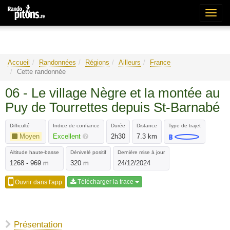
Bascu
la
naviga
Accueil
Randonnées
Régions
Ailleurs
France
Cette randonnée
06 - Le village Nègre et la montée au
Puy de Tourrettes depuis St-Barnabé
Difficulté
Indice de confiance
Durée
Distance
Type de trajet
Moyen
Excellent
2h30
7.3 km
Altitude haute-basse
Dénivelé positif
Dernière mise à jour
1268 - 969 m
320 m
24/12/2024
Télécharger la trace
Ouvrir dans l'app
Présentation