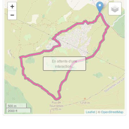
+
−
En attente d'une
interaction...
500 m
2000 ft
Leaflet
| ©
OpenStreetMap