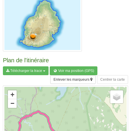
Plan de l'itinéraire
Télécharger la trace
Voir ma position (GPS)
Enlever les marqueurs
Centrer la carte
+
−