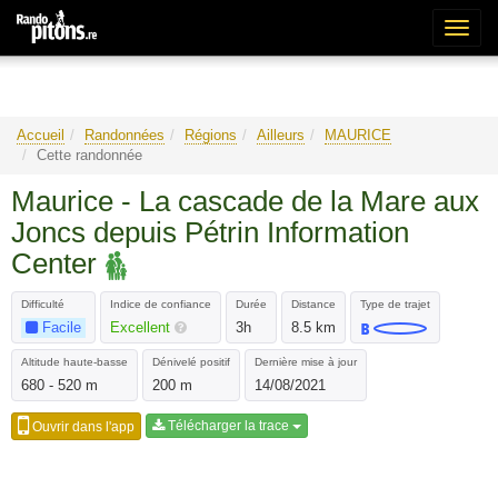
Bascu
la
naviga
Accueil
Randonnées
Régions
Ailleurs
MAURICE
Cette randonnée
Maurice - La cascade de la Mare aux
Joncs depuis Pétrin Information
Center
Difficulté
Indice de confiance
Durée
Distance
Type de trajet
Facile
Excellent
3h
8.5 km
Altitude haute-basse
Dénivelé positif
Dernière mise à jour
680 - 520 m
200 m
14/08/2021
Télécharger la trace
Ouvrir dans l'app