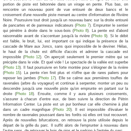
portion de piste est bétonnée dans un virage en pente. Plus bas, on
rencontre un nouveau point de vue entouré de deux bancs et le
croisement d'une nouvelle piste menant au centre d'information de Rivière
Noire. Poursuivre tout droit jusqu'à un nouveau banc sur la droite entouré
de pancartes et de panneaux indicateurs (
Photo 7
). Emprunter le sentier
qui pénètre à droite dans le sous-bois (
Photo 8
). La pente est d'abord
raisonnable avant de s'accentuer jusqu'à la rivière (
Photo 9
). Si le débit
est faible, le bruit, lui, est important ce qui indique la présence de la
cascade de Mare aux Joncs, sans quoi impossible de le deviner. Hélas,
le haut de la chute est difficile d'accès et admirer la cascade est
impossible (
Photo 12
). On aperçoit seulement le premier mètre qui se
précipite dans le vide. Et quel vide ! Le spectacle de la vallée est superbe
(
Photo 13
). Il faut poursuivre en forte montée pour s'éloigner de la rivière
(
Photo 15
). La pente n'en finit plus et n'offre que de rares paliers pour
reposer les jambes (
Photo 17
). Elle se calme aux premières touffes de
ravenales (arbre du voyageur) et continue à serpenter, monter un peu ou
descendre jusqu'à une nouvelle piste qu'on emprunte en partant sur la
droite (
Photo 18
). Ensuite, comme il y aura plusieurs croisements,
s'assurer à chacun d’entre eux, de bien suivre la direction de Pétrin
Information Center. La piste est un pur bonheur car elle chemine à plat
dans un cadre magnifique (
Photo 20
). Il est impossible d'évaluer le
nombre de ravenales poussant dans les forêts où elles ont tout recouvert.
Après de nouvelles bifurcations, on retrouve la piste utilisée depuis le
départ de la grille du parc. Il suffit alors de l'emprunter à nouveau dans
l'autre sens, de retrouver le bois de pins et le parking à l'entrée du parc.