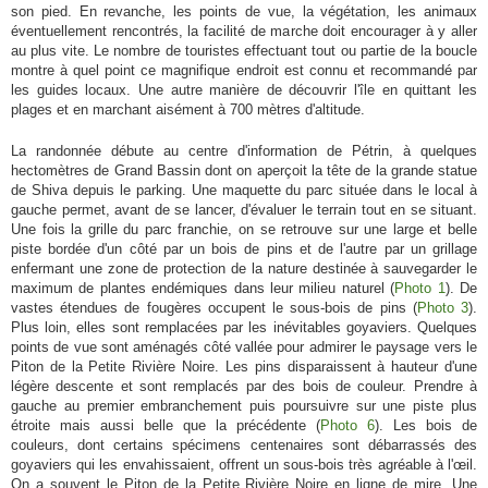
son pied. En revanche, les points de vue, la végétation, les animaux
éventuellement rencontrés, la facilité de marche doit encourager à y aller
au plus vite. Le nombre de touristes effectuant tout ou partie de la boucle
montre à quel point ce magnifique endroit est connu et recommandé par
les guides locaux. Une autre manière de découvrir l'île en quittant les
plages et en marchant aisément à 700 mètres d'altitude.
La randonnée débute au centre d'information de Pétrin, à quelques
hectomètres de Grand Bassin dont on aperçoit la tête de la grande statue
de Shiva depuis le parking. Une maquette du parc située dans le local à
gauche permet, avant de se lancer, d'évaluer le terrain tout en se situant.
Une fois la grille du parc franchie, on se retrouve sur une large et belle
piste bordée d'un côté par un bois de pins et de l'autre par un grillage
enfermant une zone de protection de la nature destinée à sauvegarder le
maximum de plantes endémiques dans leur milieu naturel (
Photo 1
). De
vastes étendues de fougères occupent le sous-bois de pins (
Photo 3
).
Plus loin, elles sont remplacées par les inévitables goyaviers. Quelques
points de vue sont aménagés côté vallée pour admirer le paysage vers le
Piton de la Petite Rivière Noire. Les pins disparaissent à hauteur d'une
légère descente et sont remplacés par des bois de couleur. Prendre à
gauche au premier embranchement puis poursuivre sur une piste plus
étroite mais aussi belle que la précédente (
Photo 6
). Les bois de
couleurs, dont certains spécimens centenaires sont débarrassés des
goyaviers qui les envahissaient, offrent un sous-bois très agréable à l'œil.
On a souvent le Piton de la Petite Rivière Noire en ligne de mire. Une