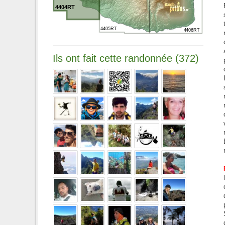
4404RT
4405RT
4406RT
Ils ont fait cette randonnée (372)