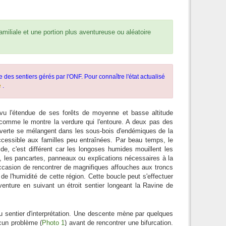
amiliale et une portion plus aventureuse ou aléatoire
e des sentiers gérés par l'ONF. Pour connaître l'état actualisé
e
.
s, vu l'étendue de ses forêts de moyenne et basse altitude
comme le montre la verdure qui l'entoure. A deux pas des
ouverte se mélangent dans les sous-bois d'endémiques de la
accessible aux familles peu entraînées. Par beau temps, le
, c'est différent car les longoses humides mouillent les
, les pancartes, panneaux ou explications nécessaires à la
'occasion de rencontrer de magnifiques affouches aux troncs
de l'humidité de cette région. Cette boucle peut s'effectuer
enture en suivant un étroit sentier longeant la Ravine de
u sentier d'interprétation. Une descente mène par quelques
cun problème (
Photo 1
) avant de rencontrer une bifurcation.