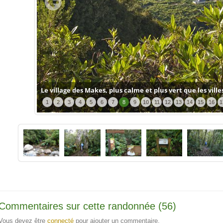
Le village des Makes, plus calme et plus vert que les ville
1
2
3
4
5
6
7
8
9
10
11
12
13
14
15
16
1
Commentaires sur cette randonnée (56)
Vous devez être
connecté
pour ajouter un commentaire.