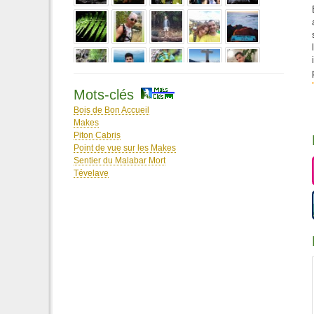
Mots-clés
Bois de Bon Accueil
Makes
Piton Cabris
Point de vue sur les Makes
Sentier du Malabar Mort
2020-2021
Tévelave
Agathamula
Agathe_
agathe44
Agnès33
Aimee
Alexandre Pilon
Alexlelait
Alex Raimbault
Alizée
Alonbatcare
ALPA97