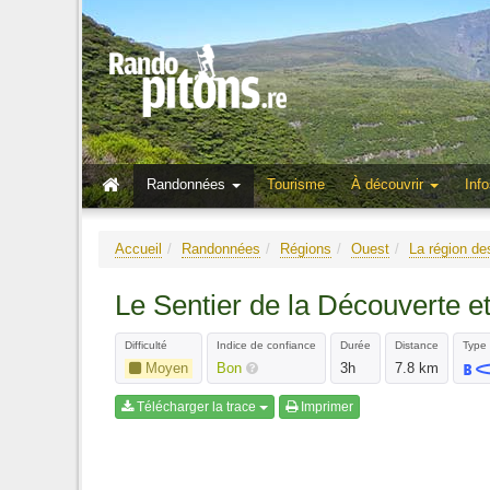
Randonnées
Tourisme
À découvrir
Info
Accueil
Randonnées
Régions
Ouest
La région d
Le Sentier de la Découverte e
Difficulté
Indice de confiance
Durée
Distance
Type 
Moyen
Bon
3h
7.8 km
Télécharger la trace
Imprimer