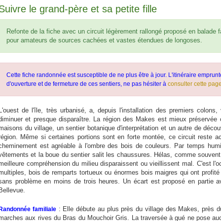
Suivre le grand-père et sa petite fille
Refonte de la fiche avec un circuit légèrement rallongé proposé en balade f
pour amateurs de sources cachées et vastes étendues de longoses.
Cette fiche randonnée est susceptible de ne plus être à jour. L'itinéraire emprunt
d'ouverture et de fermeture de ces sentiers, ne pas hésiter à
consulter cette pag
L'ouest de l'île, très urbanisé, a, depuis l'installation des premiers colon
diminuer et presque disparaître. La région des Makes est mieux préservée 
maisons du village, un sentier botanique d'interprétation et un autre de déc
région. Même si certaines portions sont en forte montée, ce circuit reste 
cheminement est agréable à l'ombre des bois de couleurs. Par temps humide
vêtements et la boue du sentier salit les chaussures. Hélas, comme souvent
meilleure compréhension du milieu disparaissent ou vieillissent mal. C'est l
multiples, bois de remparts tortueux ou énormes bois maigres qui ont profité 
sans problème en moins de trois heures. Un écart est proposé en partie av
Bellevue.
: Elle débute au plus près du village des Makes, près d
Randonnée familiale
marches aux rives du Bras du Mouchoir Gris. La traversée à gué ne pose au