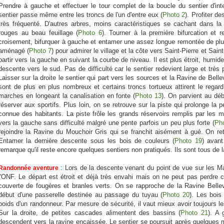
Prendre à gauche et effectuer le tour complet de la boucle du sentier d'in
sentier passe même entre les troncs de l'un d'entre eux (
Photo 2
). Profiter d
très fréquenté. D'autres arbres, moins caractéristiques se cachant dans 
rouges au beau feuillage (
Photo 6
). Tourner à la première bifurcation et r
croisement, bifurquer à gauche et entamer une assez longue remontée de plu
aménagé (
Photo 7
) pour admirer le village et la côte vers Saint-Pierre et Saint
partir vers la gauche en suivant la courbe de niveau. Il est plus étroit, hum
descente vers le sud. Pas de difficulté car le sentier redevient large et très
Laisser sur la droite le sentier qui part vers les sources et la Ravine de Bel
sont de plus en plus nombreux et certains troncs tortueux attirent le regard
marches en longeant la canalisation en fonte (
Photo 13
). On parvient au déb
réserver aux sportifs. Plus loin, on se retrouve sur la piste qui prolonge la
connue des habitants. La piste frôle les grands réservoirs remplis par les mu
vers la gauche sans difficulté malgré une pente parfois un peu plus forte (
Ph
rejoindre la Ravine du Mouchoir Gris qui se franchit aisément à gué. On re
Entamer la dernière descente sous les bois de couleurs (
Photo 19
) avant
remarque qu'il reste encore quelques sentiers non pratiqués. Ils sont tous de 
: Lors de la descente venant du point de vue sur les Mak
Randonnée aventure
l'ONF. Le départ est étroit et déjà très envahi mais on ne peut pas perdre c
couverte de fougères et branles verts. On se rapproche de la Ravine Belle
début d'une passerelle destinée au passage du tuyau (
Photo 20
). Les bois
poids d'un randonneur. Par mesure de sécurité, il vaut mieux avoir toujours 
Sur la droite, de petites cascades alimentent des bassins (
Photo 21
). A 
descendent vers la ravine encaissée. Le sentier se poursuit après quelques 