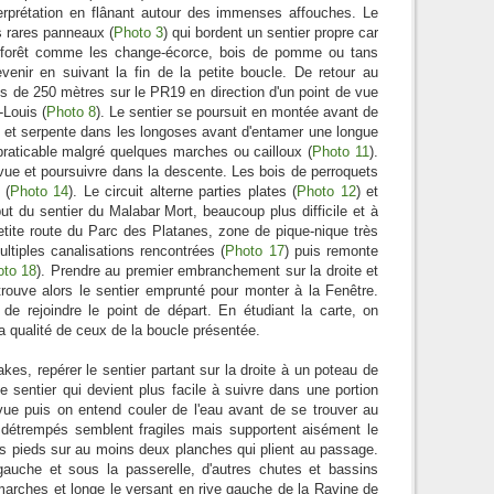
terprétation en flânant autour des immenses affouches. Le
es rares panneaux (
Photo 3
) qui bordent un sentier propre car
la forêt comme les change-écorce, bois de pomme ou tans
evenir en suivant la fin de la petite boucle. De retour au
s de 250 mètres sur le PR19 en direction d'un point de vue
-Louis (
Photo 8
). Le sentier se poursuit en montée avant de
ide et serpente dans les longoses avant d'entamer une longue
 praticable malgré quelques marches ou cailloux (
Photo 11
).
levue et poursuivre dans la descente. Les bois de perroquets
 (
Photo 14
). Le circuit alterne parties plates (
Photo 12
) et
ut du sentier du Malabar Mort, beaucoup plus difficile et à
 petite route du Parc des Platanes, zone de pique-nique très
ltiples canalisations rencontrées (
Photo 17
) puis remonte
oto 18
). Prendre au premier embranchement sur la droite et
trouve alors le sentier emprunté pour monter à la Fenêtre.
 de rejoindre le point de départ. En étudiant la carte, on
la qualité de ceux de la boucle présentée.
es, repérer le sentier partant sur la droite à un poteau de
e sentier qui devient plus facile à suivre dans une portion
vue puis on entend couler de l'eau avant de se trouver au
 détrempés semblent fragiles mais supportent aisément le
les pieds sur au moins deux planches qui plient au passage.
gauche et sous la passerelle, d'autres chutes et bassins
marches et longe le versant en rive gauche de la Ravine de