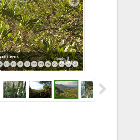
s côtières
7
18
19
20
21
22
23
24
25
26
27
28