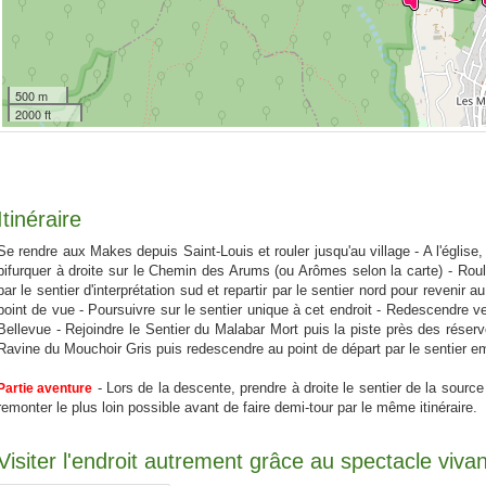
500 m
2000 ft
Itinéraire
Se rendre aux Makes depuis Saint-Louis et rouler jusqu'au village - A l'église
bifurquer à droite sur le Chemin des Arums (ou Arômes selon la carte) - Roule
par le sentier d'interprétation sud et repartir par le sentier nord pour revenir
point de vue - Poursuivre sur le sentier unique à cet endroit - Redescendre v
Bellevue - Rejoindre le Sentier du Malabar Mort puis la piste près des réserv
Ravine du Mouchoir Gris puis redescendre au point de départ par le sentier 
- Lors de la descente, prendre à droite le sentier de la source
Partie aventure
remonter le plus loin possible avant de faire demi-tour par le même itinéraire.
Visiter l'endroit autrement grâce au spectacle vivan