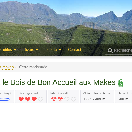
s utiles
Divers
Le site
Contact
es Makes
Cette randonnée
t le Bois de Bon Accueil aux Makes
de trajet
Intérêt général
Intérêt sportif
Altitude haute-basse
Dénivelé p
1223 - 909 m
600 m