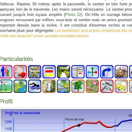
Bellevue. Repérer, 50 mètres après la passerelle, le sentier en très forte
aperçues lors de la traversée. Les mains seront nécessaires. Le sentier princ
suivant jusqu'à trois tuyaux empilés (
Photo 22
). On frôle un ouvrage béto
longoses recouvrent par milliers sous-bois et sentier mais on arrive pourtan
important éboulis barre la rivière. Il est constitué d'énormes roches et c
prochaine pluie pour dégringoler.
Les aventuriers purs et durs s'inspireront des 
"sortie des longoses" et voir cascades et sentiers bracos.
Particularités
Profil