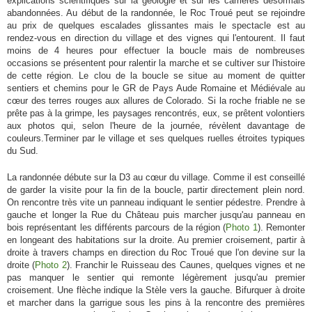
explications scientifiques sur la géologie et sur les carrières désormais
abandonnées. Au début de la randonnée, le Roc Troué peut se rejoindre
au prix de quelques escalades glissantes mais le spectacle est au
rendez-vous en direction du village et des vignes qui l'entourent. Il faut
moins de 4 heures pour effectuer la boucle mais de nombreuses
occasions se présentent pour ralentir la marche et se cultiver sur l'histoire
de cette région. Le clou de la boucle se situe au moment de quitter
sentiers et chemins pour le GR de Pays Aude Romaine et Médiévale au
cœur des terres rouges aux allures de Colorado. Si la roche friable ne se
prête pas à la grimpe, les paysages rencontrés, eux, se prêtent volontiers
aux photos qui, selon l'heure de la journée, révèlent davantage de
couleurs.Terminer par le village et ses quelques ruelles étroites typiques
du Sud.
La randonnée débute sur la D3 au cœur du village. Comme il est conseillé
de garder la visite pour la fin de la boucle, partir directement plein nord.
On rencontre très vite un panneau indiquant le sentier pédestre. Prendre à
gauche et longer la Rue du Château puis marcher jusqu'au panneau en
bois représentant les différents parcours de la région (
Photo 1
). Remonter
en longeant des habitations sur la droite. Au premier croisement, partir à
droite à travers champs en direction du Roc Troué que l'on devine sur la
droite (
Photo 2
). Franchir le Ruisseau des Caunes, quelques vignes et ne
pas manquer le sentier qui remonte légèrement jusqu'au premier
croisement. Une flèche indique la Stèle vers la gauche. Bifurquer à droite
et marcher dans la garrigue sous les pins à la rencontre des premières