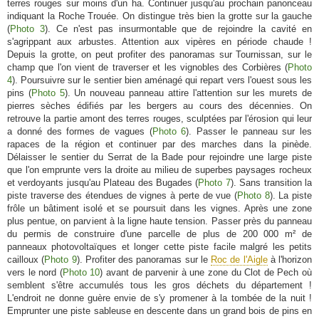
terres rouges sur moins d'un ha. Continuer jusqu'au prochain panonceau
indiquant la Roche Trouée. On distingue très bien la grotte sur la gauche
(
Photo 3
). Ce n'est pas insurmontable que de rejoindre la cavité en
s'agrippant aux arbustes. Attention aux vipères en période chaude !
Depuis la grotte, on peut profiter des panoramas sur Tournissan, sur le
champ que l'on vient de traverser et les vignobles des Corbières (
Photo
4
). Poursuivre sur le sentier bien aménagé qui repart vers l'ouest sous les
pins (
Photo 5
). Un nouveau panneau attire l'attention sur les murets de
pierres sèches édifiés par les bergers au cours des décennies. On
retrouve la partie amont des terres rouges, sculptées par l'érosion qui leur
a donné des formes de vagues (
Photo 6
). Passer le panneau sur les
rapaces de la région et continuer par des marches dans la pinède.
Délaisser le sentier du Serrat de la Bade pour rejoindre une large piste
que l'on emprunte vers la droite au milieu de superbes paysages rocheux
et verdoyants jusqu'au Plateau des Bugades (
Photo 7
). Sans transition la
piste traverse des étendues de vignes à perte de vue (
Photo 8
). La piste
frôle un bâtiment isolé et se poursuit dans les vignes. Après une zone
plus pentue, on parvient à la ligne haute tension. Passer près du panneau
du permis de construire d'une parcelle de plus de 200 000 m² de
panneaux photovoltaïques et longer cette piste facile malgré les petits
cailloux (
Photo 9
). Profiter des panoramas sur le
Roc de l'Aigle
à l'horizon
vers le nord (
Photo 10
) avant de parvenir à une zone du Clot de Pech où
semblent s'être accumulés tous les gros déchets du département !
L'endroit ne donne guère envie de s'y promener à la tombée de la nuit !
Emprunter une piste sableuse en descente dans un grand bois de pins en