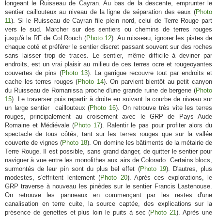
longeant le Ruisseau de Cayran. Au bas de la descente, emprunter le
sentier caillouteux au niveau de la ligne de séparation des eaux (
Photo
11
). Si le Ruisseau de Cayran file plein nord, celui de Terre Rouge part
vers le sud. Marcher sur des sentiers ou chemins de terres rouges
jusqu'à la RF de Col Rouch (
Photo 12
). Au ruisseau, ignorer les pistes de
chaque coté et préférer le sentier discret passant souvent sur des roches
sans laisser trop de traces. Le sentier, même difficile à deviner par
endroits, est un vrai plaisir au milieu de ces terres ocre et rougeoyantes
couvertes de pins (
Photo 13
). La garrigue recouvre tout par endroits et
cache les terres rouges (
Photo 14
). On parvient bientôt au petit canyon
du Ruisseau de Romanissa proche d'une grande ruine de bergerie (
Photo
15
). Le traverser puis repartir à droite en suivant la courbe de niveau sur
un large sentier caillouteux (
Photo 16
). On retrouve très vite les terres
rouges, principalement au croisement avec le GRP de Pays Aude
Romaine et Médiévale (
Photo 17
). Ralentir le pas pour profiter alors du
spectacle de tous côtés, tant sur les terres rouges que sur la vallée
couverte de vignes (
Photo 18
). On domine les bâtiments de la métairie de
Terre Rouge. Il est possible, sans grand danger, de quitter le sentier pour
naviguer à vue entre les monolithes aux airs de Colorado. Certains blocs,
surmontés de leur pin sont du plus bel effet (
Photo 19
). D'autres, plus
modestes, s'effritent lentement (
Photo 20
). Après ces explorations, le
GRP traverse à nouveau les pinèdes sur le sentier Francis Lastenouse.
On retrouve les panneaux en commençant par les restes d'une
canalisation en terre cuite, la source captée, des explications sur la
présence de genettes et plus loin le puits à sec (
Photo 21
). Après une