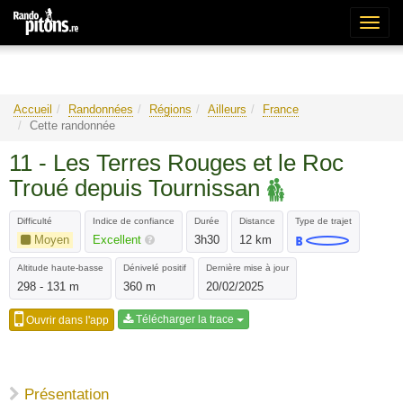
Bascu
la
naviga
Accueil
Randonnées
Régions
Ailleurs
France
Cette randonnée
11 - Les Terres Rouges et le Roc
Troué depuis Tournissan
Difficulté
Indice de confiance
Durée
Distance
Type de trajet
Moyen
Excellent
3h30
12 km
Altitude haute-basse
Dénivelé positif
Dernière mise à jour
298 - 131 m
360 m
20/02/2025
Télécharger la trace
Ouvrir dans l'app
Présentation