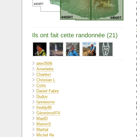
4404RT
4405RT
4406RT
Ils ont fait cette randonnée (21)
alex0506
Amerlette
Charles!
Christian L
Corto
Daniel Fabre
Duduv
fanniesrno
freddy86
Géronimo974
MaelD
MarionS
Martial
Michel Re