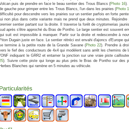
Volcan puis de prendre en face le beau sentier des Trous Blancs (
Photo 16
).
de gauche pour grimper entre les Trous Blancs, l'un dans les prairies (
Photo 
difficulté pour descendre vers les prairies sur un sentier parfois en forte pente
lui non plus dans cette variante mais ne prend que deux minutes. Rejoindre par
premier sentier partant sur la droite. Il traverse la forêt de cryptomerias jaun
sud après s'être approché du Bras de Pontho. Le large sentier est souvent en
qui suit est impossible à manquer. Partir sur la droite et redescendre à nou
Piton Dugain juste en face. Le sentier rétréci est envahi d'ajoncs d'Europe qui
se termine à la petite route de la Grande Savane (
Photo 22
). Prendre à droi
vers le fief des conducteurs de 4x4 qui modèlent sans arrêt les chemins de la
l'ONF indiquant le GRR2 et entamer la jonction sur une vraie piste caillout
25
). Suivre cette piste qui longe au plus près le Bras de Pontho sur des p
Herbes Blanches qui ramène en 5 minutes au véhicule.
Particularités