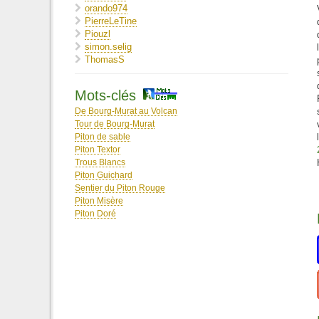
orando974
PierreLeTine
Piouzl
simon.selig
ThomasS
TiKaz
Walking Dog 974
Mots-clés
De Bourg-Murat au Volcan
Tour de Bourg-Murat
Piton de sable
Piton Textor
Trous Blancs
Piton Guichard
Sentier du Piton Rouge
Piton Misère
Piton Doré