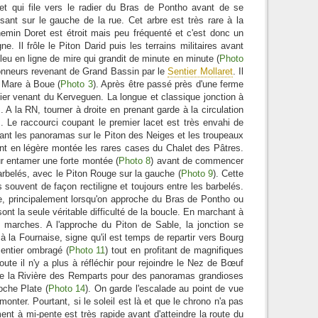
ret qui file vers le radier du Bras de Pontho avant de se
nt sur le gauche de la rue. Cet arbre est très rare à la
hemin Doret est étroit mais peu fréquenté et c'est donc un
ne. Il frôle le Piton Darid puis les terrains militaires avant
Bleu en ligne de mire qui grandit de minute en minute (
Photo
ndonneurs revenant de Grand Bassin par le
Sentier Mollaret
. Il
la Mare à Boue (
Photo 3
). Après être passé près d'une ferme
ntier venant du Kerveguen. La longue et classique jonction à
. A la RN, tourner à droite en prenant garde à la circulation
s. Le raccourci coupant le premier lacet est très envahi de
rant les panoramas sur le Piton des Neiges et les troupeaux
joint en légère montée les rares cases du Chalet des Pâtres.
r entamer une forte montée (
Photo 8
) avant de commencer
arbelés, avec le Piton Rouge sur la gauche (
Photo 9
). Cette
s souvent de façon rectiligne et toujours entre les barbelés.
, principalement lorsqu'on approche du Bras de Pontho ou
ont la seule véritable difficulté de la boucle. En marchant à
 marches. A l'approche du Piton de Sable, la jonction se
la Fournaise, signe qu'il est temps de repartir vers Bourg
sentier ombragé (
Photo 11
) tout en profitant de magnifiques
route il n'y a plus à réfléchir pour rejoindre le Nez de Bœuf
t de la Rivière des Remparts pour des panoramas grandioses
oche Plate (
Photo 14
). On garde l'escalade au point de vue
nter. Pourtant, si le soleil est là et que le chrono n'a pas
nt à mi-pente est très rapide avant d'atteindre la route du