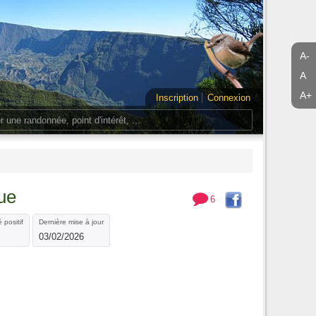
A-
A
A+
Inscription
Connexion
ue
6
 positif
Dernière mise à jour
03/02/2026