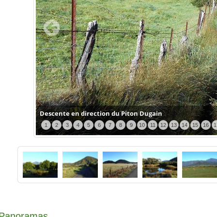
Descente en direction du Piton Dugain
1
2
3
4
5
6
7
8
9
10
11
12
13
14
15
16
1
Panoramas