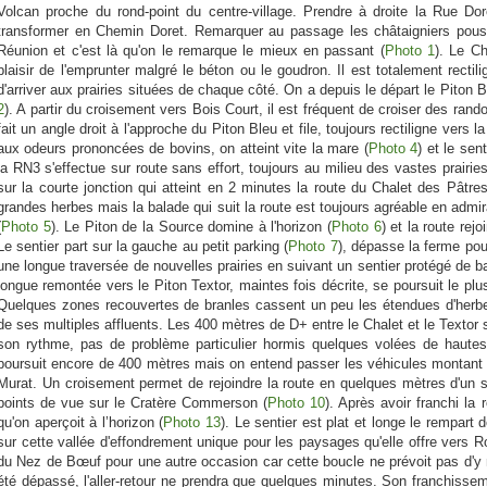
Volcan proche du rond-point du centre-village. Prendre à droite la Rue Do
transformer en Chemin Doret. Remarquer au passage les châtaigniers poussa
Réunion et c'est là qu'on le remarque le mieux en passant (
Photo 1
). Le C
plaisir de l'emprunter malgré le béton ou le goudron. Il est totalement rectilig
d'arriver aux prairies situées de chaque côté. On a depuis le départ le Piton 
2
). A partir du croisement vers Bois Court, il est fréquent de croiser des ra
fait un angle droit à l'approche du Piton Bleu et file, toujours rectiligne vers 
aux odeurs prononcées de bovins, on atteint vite la mare (
Photo 4
) et le se
la RN3 s'effectue sur route sans effort, toujours au milieu des vastes prairies
sur la courte jonction qui atteint en 2 minutes la route du Chalet des Pâtre
grandes herbes mais la balade qui suit la route est toujours agréable en admi
(
Photo 5
). Le Piton de la Source domine à l'horizon (
Photo 6
) et la route re
Le sentier part sur la gauche au petit parking (
Photo 7
), dépasse la ferme pou
une longue traversée de nouvelles prairies en suivant un sentier protégé de b
longue remontée vers le Piton Textor, maintes fois décrite, se poursuit le plu
Quelques zones recouvertes de branles cassent un peu les étendues d'herbe
de ses multiples affluents. Les 400 mètres de D+ entre le Chalet et le Textor s
son rythme, pas de problème particulier hormis quelques volées de hautes
poursuit encore de 400 mètres mais on entend passer les véhicules montant à 
Murat. Un croisement permet de rejoindre la route en quelques mètres d'un 
points de vue sur le Cratère Commerson (
Photo 10
). Après avoir franchi la 
qu'on aperçoit à l’horizon (
Photo 13
). Le sentier est plat et longe le rempar
sur cette vallée d'effondrement unique pour les paysages qu'elle offre vers R
du Nez de Bœuf pour une autre occasion car cette boucle ne prévoit pas d'y mo
été dépassé, l'aller-retour ne prendra que quelques minutes. Son franchisseme