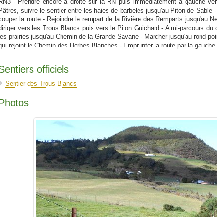
RN3 - Prendre encore à droite sur la RN puis immédiatement à gauche vers
Pâtres, suivre le sentier entre les haies de barbelés jusqu'au Piton de Sable -
couper la route - Rejoindre le rempart de la Rivière des Remparts jusqu'au 
diriger vers les Trous Blancs puis vers le Piton Guichard - A mi-parcours du 
les prairies jusqu'au Chemin de la Grande Savane - Marcher jusqu'au rond-poin
qui rejoint le Chemin des Herbes Blanches - Emprunter la route par la gauche e
Sentiers officiels
Sentier des Trous Blancs
Photos