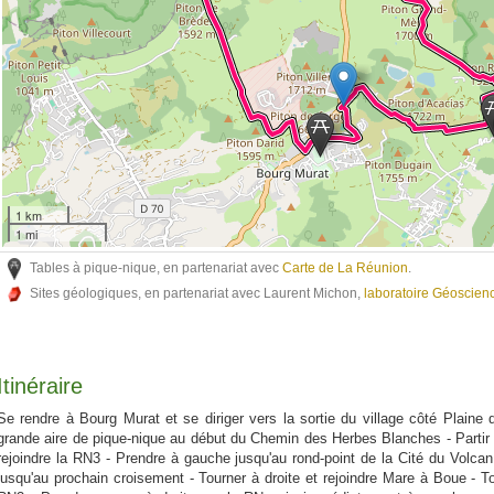
1 km
1 mi
Tables à pique-nique, en partenariat avec
Carte de La Réunion
.
Sites géologiques, en partenariat avec Laurent Michon,
laboratoire Géoscie
Itinéraire
Se rendre à Bourg Murat et se diriger vers la sortie du village côté Plaine 
grande aire de pique-nique au début du Chemin des Herbes Blanches - Partir ve
rejoindre la RN3 - Prendre à gauche jusqu'au rond-point de la Cité du Volcan
jusqu'au prochain croisement - Tourner à droite et rejoindre Mare à Boue - To