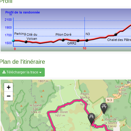
Profil
Plan de l'itinéraire
Télécharger la trace
+
−