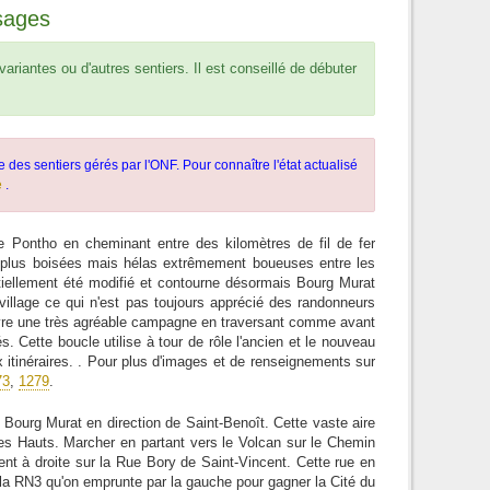
sages
riantes ou d'autres sentiers. Il est conseillé de débuter
e des sentiers gérés par l'ONF. Pour connaître l'état actualisé
e
.
e Pontho en cheminant entre des kilomètres de fil de fer
ns plus boisées mais hélas extrêmement boueuses entre les
iellement été modifié et contourne désormais Bourg Murat
u village ce qui n'est pas toujours apprécié des randonneurs
couvre une très agréable campagne en traversant comme avant
s. Cette boucle utilise à tour de rôle l'ancien et le nouveau
itinéraires. . Pour plus d'images et de renseignements sur
73
,
1279
.
 Bourg Murat en direction de Saint-Benoît. Cette vaste aire
es Hauts. Marcher en partant vers le Volcan sur le Chemin
nt à droite sur la Rue Bory de Saint-Vincent. Cette rue en
 la RN3 qu'on emprunte par la gauche pour gagner la Cité du