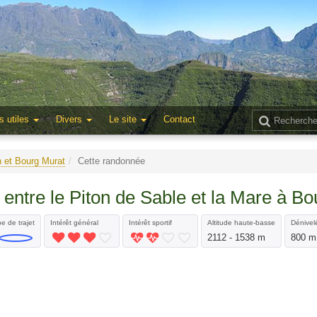
s utiles
Divers
Le site
Contact
n et Bourg Murat
Cette randonnée
entre le Piton de Sable et la Mare à Bo
e de trajet
Intérêt général
Intérêt sportif
Altitude haute-basse
Dénivelé
2112 - 1538 m
800 m