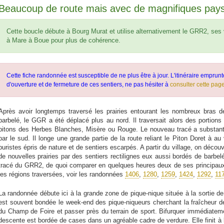
Beaucoup de route mais avec de magnifiques pay
Cette boucle débute à Bourg Murat et utilise alternativement le GRR2, ses va
à Mare à Boue pour plus de cohérence.
Cette fiche randonnée est susceptible de ne plus être à jour. L'itinéraire emprunt
d'ouverture et de fermeture de ces sentiers, ne pas hésiter à
consulter cette pag
Après avoir longtemps traversé les prairies entourant les nombreux bras d
barbelé, le GGR a été déplacé plus au nord. Il traversait alors des portio
pitons des Herbes Blanches, Misère ou Rouge. Le nouveau tracé a substant
par le sud. Il longe une grande partie de la route reliant le Piton Doret à a
puristes épris de nature et de sentiers escarpés. A partir du village, on dé
de nouvelles prairies par des sentiers rectilignes eux aussi bordés de barbelé
tracé du GRR2, de quoi comparer en quelques heures deux de ses principaux 
les régions traversées, voir les randonnées
1406
,
1280
,
1259
,
1424
,
1292
,
11
La randonnée débute ici à la grande zone de pique-nique située à la sortie de
est souvent bondée le week-end des pique-niqueurs cherchant la fraîcheur d
du Champ de Foire et passer près du terrain de sport. Bifurquer immédiateme
descente est bordée de cases dans un agréable cadre de verdure. Elle finit à