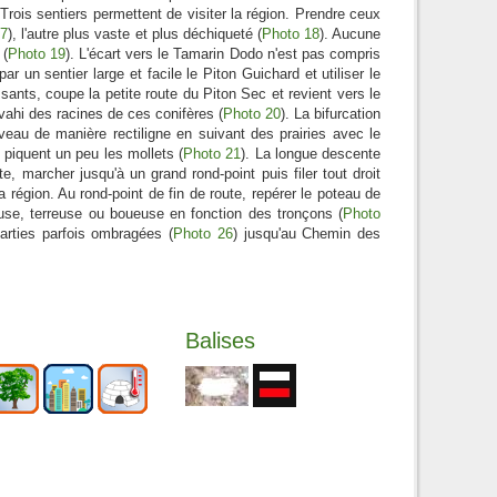
 Trois sentiers permettent de visiter la région. Prendre ceux
17
), l'autre plus vaste et plus déchiqueté (
Photo 18
). Aucune
 (
Photo 19
). L'écart vers le Tamarin Dodo n'est pas compris
 un sentier large et facile le Piton Guichard et utiliser le
issants, coupe la petite route du Piton Sec et revient vers le
vahi des racines de ces conifères (
Photo 20
). La bifurcation
veau de manière rectiligne en suivant des prairies avec le
 piquent un peu les mollets (
Photo 21
). La longue descente
te, marcher jusqu'à un grand rond-point puis filer tout droit
 région. Au rond-point de fin de route, repérer le poteau de
euse, terreuse ou boueuse en fonction des tronçons (
Photo
arties parfois ombragées (
Photo 26
) jusqu'au Chemin des
Balises