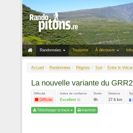
Randonnées
Tourisme
À découvrir
Info
Accueil
Randonnées
Régions
Sud
Entre le Volca
La nouvelle variante du GRR2 
Difficulté
Indice de confiance
Durée
Distance
Typ
Difficile
Excellent
9h
27.6 km
Télécharger la trace
Imprimer