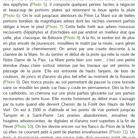
des épiphytes (
Photo 5
). Il comporte quelques pentes faciles à négocier
et beaucoup de portions plates qui retiennent la boue après la pluie
(
Photo 6
). On le suit jusqu'aux alentours du Piton La Mare sur de belles
portions bordées de magnifiques arbres dont les racines viennent parfois
obliger à lever le pied (
Photo 7
). Cette belle forêt aux arbres moussus
recouverts d'épiphytes et d'orchidées est par endroit en meilleur état que
celle, plus classique, de Bélouve (
Photo 8
). A la fin, le sentier est de plus
en plus envahi de jouvences, mouillées le matin par la rosée, sans gêner
pour autant le cheminement. On arrive par une courte descente à la
clairière de la Mare, fin du sentier et début de la piste qui relie la route de
Notre Dame de la Paix. La Mare porte bien son nom ; c'est une petite
étendue d'eau claire surtout retenue par les travaux qui ont permis le
passage de la piste. Elle est entourée de hauts fanjans, de bois de
couleurs, de joncs et d'arums du plus bel effet au moment de la floraison
(
Photo 9
). Des troncs posés au sol permettent de passer la zone humide
sans se mouiller les pieds car l'eau y coule en permanence. Dès la fin de
ce caillebotis, on chemine sur une piste parfois glissante sur ses parties
recouvertes de terre lisse. Elle monte fortement au début mais s'assagit
par la suite quand elle devient Chemin de la Forêt des Hauts de Mont
Vert. On est à 1500 m d'altitude et les points de vue portent jusqu'au
Tampon et à Saint-Pierre. Les prairies abandonnées, envahies de
fougères arborescentes, de digitales et d'arums sont superbes à la fin de
l'hiver (
Photo 10
). On les devine encore sur les flancs du Piton de la Mare
où elles se couvrent petit à petit de plantes envahissantes (
Photo 11
). Un
banc à mi-parcours permet une pause près d'un nouveau point de vue