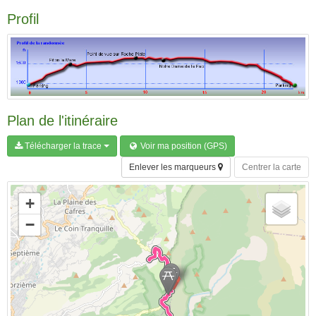
Profil
Plan de l'itinéraire
Télécharger la trace
Voir ma position (GPS)
Enlever les marqueurs
Centrer la carte
+
−