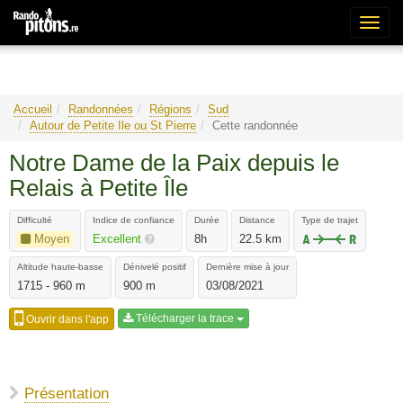
Bascu
la
naviga
Accueil
Randonnées
Régions
Sud
Autour de Petite Ile ou St Pierre
Cette randonnée
Notre Dame de la Paix depuis le
Relais à Petite Île
Difficulté
Indice de confiance
Durée
Distance
Type de trajet
Moyen
Excellent
8h
22.5 km
Altitude haute-basse
Dénivelé positif
Dernière mise à jour
1715 - 960 m
900 m
03/08/2021
Télécharger la trace
Ouvrir dans l'app
Présentation