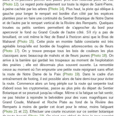
(
Photo 12
). Le regard porte également sur toute la région de Saint-Pierre,
à peine cachée par les arbres (
Photo 14
). Plus haut, la piste qui oblique à
gauche pour longer le rempart est bordée d'un côté par les espèces
plantées pour en faire une continuité du Sentier Botanique de Notre Dame
et de l'autre par le rempart vertical de la Rivière des Remparts. Quelques
trouées ou petits sentiers permettent de s'approcher du bord pour
apercevoir le fond ou Grand Coude de l'autre côté. S'il n'y a pas de
brouillard, on voit même le Nez de Bœuf à l'horizon ainsi que le Bras de
Mahavel (
Photo 15
). Cette piste en montée faible constante est très
agréable lorsqu'elle est bordée de fougères arborescentes ou de fleurs
(
Photo 17
). On y trouve presque tous les bois de couleurs les plus
classiques avec beaucoup de mahots et de fleurs jaunes (
Photo 18
). On
arrive à la barrière qui gardait les troupeaux au moment de l'exploitation
des prairies ; elle est désormais plus souvent ouverte. La remontée
cesse au moment où l'on emprunte une petite route rejoignant sans effort
la route de Notre Dame de la Paix (
Photo 19
). Dans le cadre d'un
entraînement de footing, il est possible alors de faire demi-tour pour éviter
la route. Commence alors un long périple sur la route qui serpente tout
d'abord sous les cryptomerias, passe au plus près du départ du Sentier
Botanique et se poursuit jusqu'au village. Même si la fatigue se fait sentir,
ne pas hésiter à rejoindre le belvédère pour des vues magnifiques sur
Grand Coude, Mahavel et Roche Plate au fond de la Rivière des
Remparts à moins de garder cet écart pour le retour, moins fatiguant
(
Photo 21
et
22
). Effectuer une courte incursion sur ce sentier botanique