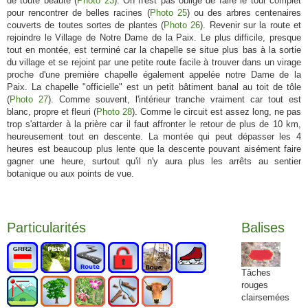
de toute beauté (
Photo 23
). On n'est pas obligé de faire le tour complet
pour rencontrer de belles racines (
Photo 25
) ou des arbres centenaires
couverts de toutes sortes de plantes (
Photo 26
). Revenir sur la route et
rejoindre le Village de Notre Dame de la Paix. Le plus difficile, presque
tout en montée, est terminé car la chapelle se situe plus bas à la sortie
du village et se rejoint par une petite route facile à trouver dans un virage
proche d'une première chapelle également appelée notre Dame de la
Paix. La chapelle "officielle" est un petit bâtiment banal au toit de tôle
(
Photo 27
). Comme souvent, l'intérieur tranche vraiment car tout est
blanc, propre et fleuri (
Photo 28
). Comme le circuit est assez long, ne pas
trop s'attarder à la prière car il faut affronter le retour de plus de 10 km,
heureusement tout en descente. La montée qui peut dépasser les 4
heures est beaucoup plus lente que la descente pouvant aisément faire
gagner une heure, surtout qu'il n'y aura plus les arrêts au sentier
botanique ou aux points de vue.
Particularités
Balises
Tâches
rouges
clairsemées