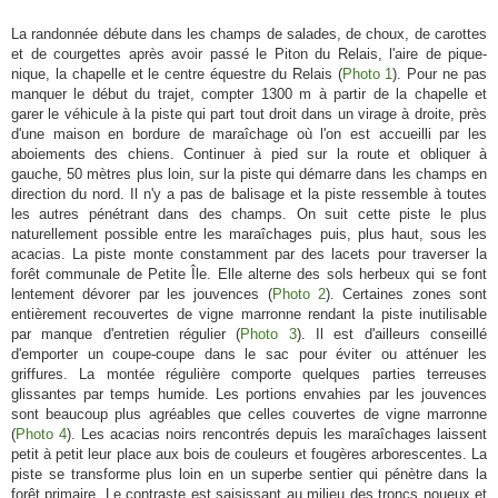
La randonnée débute dans les champs de salades, de choux, de carottes
et de courgettes après avoir passé le Piton du Relais, l'aire de pique-
nique, la chapelle et le centre équestre du Relais (
Photo 1
). Pour ne pas
manquer le début du trajet, compter 1300 m à partir de la chapelle et
garer le véhicule à la piste qui part tout droit dans un virage à droite, près
d'une maison en bordure de maraîchage où l'on est accueilli par les
aboiements des chiens. Continuer à pied sur la route et obliquer à
gauche, 50 mètres plus loin, sur la piste qui démarre dans les champs en
direction du nord. Il n'y a pas de balisage et la piste ressemble à toutes
les autres pénétrant dans des champs. On suit cette piste le plus
naturellement possible entre les maraîchages puis, plus haut, sous les
acacias. La piste monte constamment par des lacets pour traverser la
forêt communale de Petite Île. Elle alterne des sols herbeux qui se font
lentement dévorer par les jouvences (
Photo 2
). Certaines zones sont
entièrement recouvertes de vigne marronne rendant la piste inutilisable
par manque d'entretien régulier (
Photo 3
). Il est d'ailleurs conseillé
d'emporter un coupe-coupe dans le sac pour éviter ou atténuer les
griffures. La montée régulière comporte quelques parties terreuses
glissantes par temps humide. Les portions envahies par les jouvences
sont beaucoup plus agréables que celles couvertes de vigne marronne
(
Photo 4
). Les acacias noirs rencontrés depuis les maraîchages laissent
petit à petit leur place aux bois de couleurs et fougères arborescentes. La
piste se transforme plus loin en un superbe sentier qui pénètre dans la
forêt primaire. Le contraste est saisissant au milieu des troncs noueux et