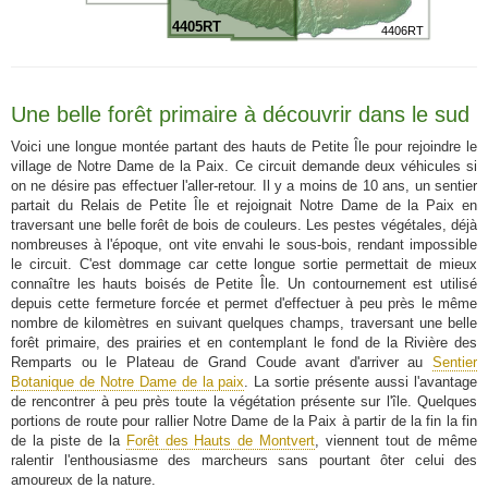
4405RT
4406RT
Une belle forêt primaire à découvrir dans le sud
Voici une longue montée partant des hauts de Petite Île pour rejoindre le
village de Notre Dame de la Paix. Ce circuit demande deux véhicules si
on ne désire pas effectuer l'aller-retour. Il y a moins de 10 ans, un sentier
partait du Relais de Petite Île et rejoignait Notre Dame de la Paix en
traversant une belle forêt de bois de couleurs. Les pestes végétales, déjà
nombreuses à l'époque, ont vite envahi le sous-bois, rendant impossible
le circuit. C'est dommage car cette longue sortie permettait de mieux
connaître les hauts boisés de Petite Île. Un contournement est utilisé
depuis cette fermeture forcée et permet d'effectuer à peu près le même
nombre de kilomètres en suivant quelques champs, traversant une belle
forêt primaire, des prairies et en contemplant le fond de la Rivière des
Remparts ou le Plateau de Grand Coude avant d'arriver au
Sentier
Botanique de Notre Dame de la paix
. La sortie présente aussi l'avantage
de rencontrer à peu près toute la végétation présente sur l'île. Quelques
portions de route pour rallier Notre Dame de la Paix à partir de la fin la fin
de la piste de la
Forêt des Hauts de Montvert
, viennent tout de même
ralentir l'enthousiasme des marcheurs sans pourtant ôter celui des
amoureux de la nature.