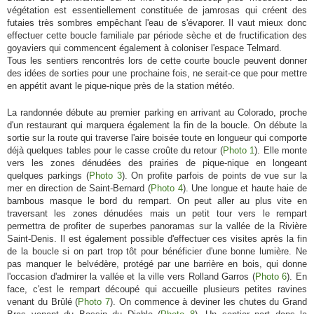
végétation est essentiellement constituée de jamrosas qui créent des
futaies très sombres empêchant l'eau de s'évaporer. Il vaut mieux donc
effectuer cette boucle familiale par période sèche et de fructification des
goyaviers qui commencent également à coloniser l'espace Telmard.
Tous les sentiers rencontrés lors de cette courte boucle peuvent donner
des idées de sorties pour une prochaine fois, ne serait-ce que pour mettre
en appétit avant le pique-nique près de la station météo.
La randonnée débute au premier parking en arrivant au Colorado, proche
d'un restaurant qui marquera également la fin de la boucle. On débute la
sortie sur la route qui traverse l'aire boisée toute en longueur qui comporte
déjà quelques tables pour le casse croûte du retour (
Photo 1
). Elle monte
vers les zones dénudées des prairies de pique-nique en longeant
quelques parkings (
Photo 3
). On profite parfois de points de vue sur la
mer en direction de Saint-Bernard (
Photo 4
). Une longue et haute haie de
bambous masque le bord du rempart. On peut aller au plus vite en
traversant les zones dénudées mais un petit tour vers le rempart
permettra de profiter de superbes panoramas sur la vallée de la Rivière
Saint-Denis. Il est également possible d'effectuer ces visites après la fin
de la boucle si on part trop tôt pour bénéficier d'une bonne lumière. Ne
pas manquer le belvédère, protégé par une barrière en bois, qui donne
l'occasion d'admirer la vallée et la ville vers Rolland Garros (
Photo 6
). En
face, c'est le rempart découpé qui accueille plusieurs petites ravines
venant du Brûlé (
Photo 7
). On commence à deviner les chutes du Grand