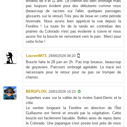
enfants de 8 et 11 ans. Le chemin est bien ombragé mais
pas toujours évident pour des débutants comme nous
(beaucoup de racines sur l'aller, quelques passages
glissants sur le retour) Très peu de boue en cette période
hivernale. Nous avons bien apprécié la vue depuis la
Fenêtre ! La toute fin de la rando en contrebas des
prairies du Colorado n'est pas évidente à suivre et nous
avons fini la boucle en remontant vers le parc. Merci pour
cette fiche !
LaurentM73
,
29/06/2026 08:20
Boucle faite le 28 juin en 2h. Pas trop boueux, beaucoup
de goyaviers. Parcours ombragé agréable. Le tracé est
nécessaire pour le retour pour ne pas se tromper de
chemin.
BERGFLOH
,
20/01/2026 10:23
Superbes vues sur la vallée de la rivière Saint-Denis et la
côte.
Le sentier longeant la Fenêtre en direction de l'Îlet
Guillaume est fermé et envahi par la végétation. Cette
boucle est facilement faisable. Belles aires de repos dans
le Colorado. Une papangue s'est posée tout près de nous