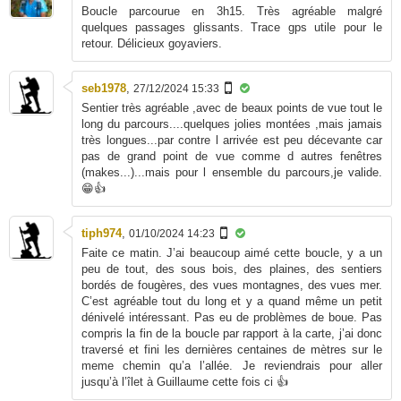
Boucle parcourue en 3h15. Très agréable malgré
quelques passages glissants. Trace gps utile pour le
retour. Délicieux goyaviers.
seb1978
,
27/12/2024 15:33
Sentier très agréable ,avec de beaux points de vue tout le
long du parcours....quelques jolies montées ,mais jamais
très longues...par contre l arrivée est peu décevante car
pas de grand point de vue comme d autres fenêtres
(makes...)...mais pour l ensemble du parcours,je valide.
😁👍
tiph974
,
01/10/2024 14:23
Faite ce matin. J’ai beaucoup aimé cette boucle, y a un
peu de tout, des sous bois, des plaines, des sentiers
bordés de fougères, des vues montagnes, des vues mer.
C’est agréable tout du long et y a quand même un petit
dénivelé intéressant. Pas eu de problèmes de boue. Pas
compris la fin de la boucle par rapport à la carte, j’ai donc
traversé et fini les dernières centaines de mètres sur le
meme chemin qu’a l’allée. Je reviendrais pour aller
jusqu’à l’îlet à Guillaume cette fois ci 👍