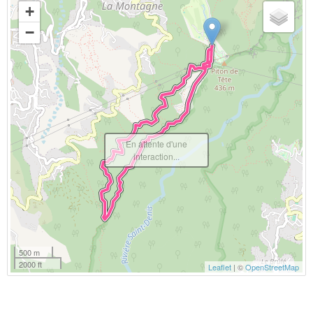
+
−
En attente d'une
interaction...
500 m
2000 ft
Leaflet
| ©
OpenStreetMap