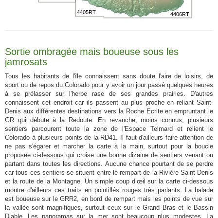
4405RT
4406RT
Sortie ombragée mais boueuse sous les
jamrosats
Tous les habitants de l'île connaissent sans doute l'aire de loisirs, de
sport ou de repos du Colorado pour y avoir un jour passé quelques heures
à se prélasser sur l'herbe rase de ses grandes prairies. D'autres
connaissent cet endroit car ils passent au plus proche en reliant Saint-
Denis aux différentes destinations vers la Roche Ecrite en empruntant le
GR qui débute à la Redoute. En revanche, moins connus, plusieurs
sentiers parcourent toute la zone de l'Espace Telmard et relient le
Colorado à plusieurs points de la RD41. Il faut d'ailleurs faire attention de
ne pas s'égarer et marcher la carte à la main, surtout pour la boucle
proposée ci-dessous qui croise une bonne dizaine de sentiers venant ou
partant dans toutes les directions. Aucune chance pourtant de se perdre
car tous ces sentiers se situent entre le rempart de la Rivière Saint-Denis
et la route de la Montagne. Un simple coup d’œil sur la carte ci-dessous
montre d'ailleurs ces traits en pointillés rouges très parlants. La balade
est boueuse sur le GRR2, en bord de rempart mais les points de vue sur
la vallée sont magnifiques, surtout ceux sur le Grand Bras et le Bassin
Diable. Les panoramas sur la mer sont beaucoup plus modestes. La