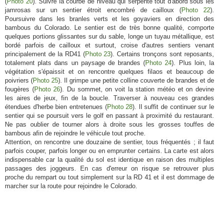
(
Photo 20
). Suivre la courbe de niveau qui serpente tout d'abord sous les
jamrosas sur un sentier étroit encombré de cailloux (
Photo 22
).
Poursuivre dans les branles verts et les goyaviers en direction des
bambous du Colorado. Le sentier est de très bonne qualité, comporte
quelques portions glissantes sur du sable, longe un tuyau métallique, est
bordé parfois de cailloux et surtout, croise d'autres sentiers venant
principalement de la RD41 (
Photo 23
). Certains tronçons sont reposants,
totalement plats dans un paysage de brandes (
Photo 24
). Plus loin, la
végétation s'épaissit et on rencontre quelques filaos et beaucoup de
poivriers (
Photo 25
). Il grimpe une petite colline couverte de brandes et de
fougères (
Photo 26
). Du sommet, on voit la station météo et on devine
les aires de jeux, fin de la boucle. Traverser à nouveau ces grandes
étendues d'herbe bien entretenues (
Photo 28
). Il suffit de continuer sur le
sentier qui se poursuit vers le golf en passant à proximité du restaurant.
Ne pas oublier de tourner alors à droite sous les grosses touffes de
bambous afin de rejoindre le véhicule tout proche.
Attention, on rencontre une douzaine de sentier, tous fréquentés ; il faut
parfois couper, parfois longer ou en emprunter certains. La carte est alors
indispensable car la qualité du sol est identique en raison des multiples
passages des joggeurs. En cas d'erreur on risque se retrouver plus
proche du rempart ou tout simplement sur la RD 41 et il est dommage de
marcher sur la route pour rejoindre le Colorado.