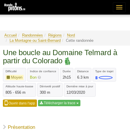
Bascu
la
naviga
Accueil
Randonnées
Régions
Nord
La Montagne ou Saint-Bernard
Cette randonnée
Une boucle au Domaine Telmard à
partir du Colorado
Difficulté
Indice de confiance
Durée
Distance
Type de trajet
Moyen
Bon
2h15
6.3 km
Altitude haute-basse
Dénivelé positif
Dernière mise à jour
805 - 656 m
300 m
12/03/2020
Télécharger la trace
Ouvrir dans l'app
Présentation