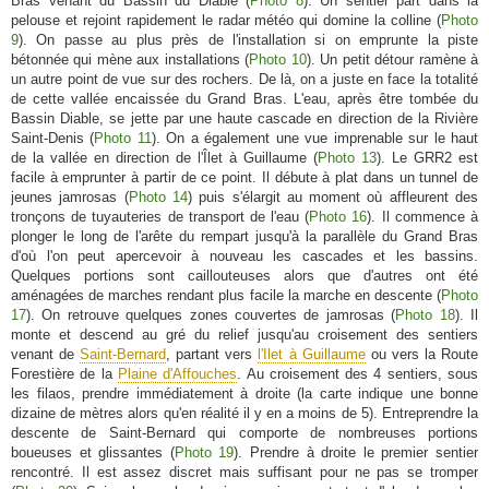
Bras venant du Bassin du Diable (
Photo 8
). Un sentier part dans la
pelouse et rejoint rapidement le radar météo qui domine la colline (
Photo
9
). On passe au plus près de l'installation si on emprunte la piste
bétonnée qui mène aux installations (
Photo 10
). Un petit détour ramène à
un autre point de vue sur des rochers. De là, on a juste en face la totalité
de cette vallée encaissée du Grand Bras. L'eau, après être tombée du
Bassin Diable, se jette par une haute cascade en direction de la Rivière
Saint-Denis (
Photo 11
). On a également une vue imprenable sur le haut
de la vallée en direction de l'Îlet à Guillaume (
Photo 13
). Le GRR2 est
facile à emprunter à partir de ce point. Il débute à plat dans un tunnel de
jeunes jamrosas (
Photo 14
) puis s'élargit au moment où affleurent des
tronçons de tuyauteries de transport de l'eau (
Photo 16
). Il commence à
plonger le long de l'arête du rempart jusqu'à la parallèle du Grand Bras
d'où l'on peut apercevoir à nouveau les cascades et les bassins.
Quelques portions sont caillouteuses alors que d'autres ont été
aménagées de marches rendant plus facile la marche en descente (
Photo
17
). On retrouve quelques zones couvertes de jamrosas (
Photo 18
). Il
monte et descend au gré du relief jusqu'au croisement des sentiers
venant de
Saint-Bernard
, partant vers
l'Ilet à Guillaume
ou vers la Route
Forestière de la
Plaine d'Affouches
. Au croisement des 4 sentiers, sous
les filaos, prendre immédiatement à droite (la carte indique une bonne
dizaine de mètres alors qu'en réalité il y en a moins de 5). Entreprendre la
descente de Saint-Bernard qui comporte de nombreuses portions
boueuses et glissantes (
Photo 19
). Prendre à droite le premier sentier
rencontré. Il est assez discret mais suffisant pour ne pas se tromper