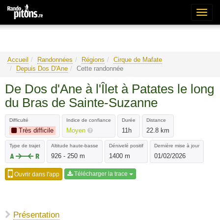
Bascu
la
naviga
Accueil
Randonnées
Régions
Cirque de Mafate
Depuis Dos D'Ane
Cette randonnée
De Dos d'Ane à l'Îlet à Patates le long
du Bras de Sainte-Suzanne
Difficulté
Indice de confiance
Durée
Distance
Très difficile
Moyen
11h
22.8 km
Type de trajet
Altitude haute-basse
Dénivelé positif
Dernière mise à jour
926 - 250 m
1400 m
01/02/2026
Télécharger la trace
Ouvrir dans l'app
Présentation