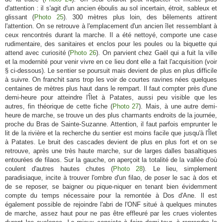
d'attention : il s'agit d'un ancien éboulis au sol incertain, étroit, sableux et
glissant (
Photo 25
). 300 mètres plus loin, des bêlements attirent
l'attention. On se retrouve à l'emplacement d'un ancien îlet ressemblant à
ceux rencontrés durant la marche. Il a été nettoyé, comporte une case
rudimentaire, des sanitaires et enclos pour les poules ou la biquette qui
attend avec curiosité (
Photo 26
). On parvient chez Gaël qui a fuit la ville
et la modernité pour venir vivre en ce lieu dont elle a fait l'acquisition (voir
§ ci-dessous). Le sentier se poursuit mais devient de plus en plus difficile
à suivre. On franchit sans trop les voir de courtes ravines nées quelques
centaines de mètres plus haut dans le rempart. Il faut compter près d'une
demi-heure pour atteindre l'Îlet à Patates, aussi peu visible que les
autres, fin théorique de cette fiche (
Photo 27
). Mais, à une autre demi-
heure de marche, se trouve un des plus charmants endroits de la journée,
proche du Bras de Sainte-Suzanne. Attention, il faut parfois emprunter le
lit de la rivière et la recherche du sentier est moins facile que jusqu'à l'Îlet
à Patates. Le bruit des cascades devient de plus en plus fort et on se
retrouve, après une très haute marche, sur de larges dalles basaltiques
entourées de filaos. Sur la gauche, on aperçoit la totalité de la vallée d'où
coulent d'autres hautes chutes (
Photo 28
). Le lieu, simplement
paradisiaque, incite à trouver l'ombre d'un filao, de poser le sac à dos et
de se reposer, se baigner ou pique-niquer en tenant bien évidemment
compte du temps nécessaire pour la remontée à Dos d'Ane. Il est
également possible de rejoindre l'abri de l'ONF situé à quelques minutes
de marche, assez haut pour ne pas être effleuré par les crues violentes