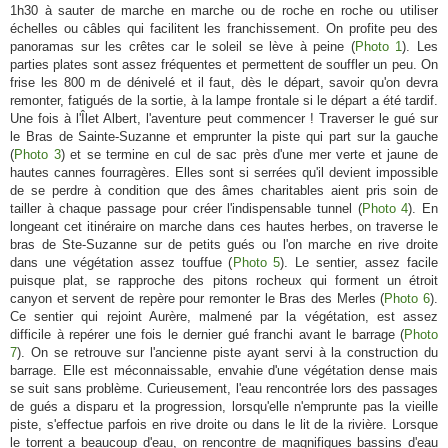
1h30 à sauter de marche en marche ou de roche en roche ou utiliser
échelles ou câbles qui facilitent les franchissement. On profite peu des
panoramas sur les crêtes car le soleil se lève à peine (
Photo 1
). Les
parties plates sont assez fréquentes et permettent de souffler un peu. On
frise les 800 m de dénivelé et il faut, dès le départ, savoir qu'on devra
remonter, fatigués de la sortie, à la lampe frontale si le départ a été tardif.
Une fois à l'Îlet Albert, l'aventure peut commencer ! Traverser le gué sur
le Bras de Sainte-Suzanne et emprunter la piste qui part sur la gauche
(
Photo 3
) et se termine en cul de sac près d'une mer verte et jaune de
hautes cannes fourragères. Elles sont si serrées qu'il devient impossible
de se perdre à condition que des âmes charitables aient pris soin de
tailler à chaque passage pour créer l'indispensable tunnel (
Photo 4
). En
longeant cet itinéraire on marche dans ces hautes herbes, on traverse le
bras de Ste-Suzanne sur de petits gués ou l'on marche en rive droite
dans une végétation assez touffue (
Photo 5
). Le sentier, assez facile
puisque plat, se rapproche des pitons rocheux qui forment un étroit
canyon et servent de repère pour remonter le Bras des Merles (
Photo 6
).
Ce sentier qui rejoint Aurère, malmené par la végétation, est assez
difficile à repérer une fois le dernier gué franchi avant le barrage (
Photo
7
). On se retrouve sur l'ancienne piste ayant servi à la construction du
barrage. Elle est méconnaissable, envahie d'une végétation dense mais
se suit sans problème. Curieusement, l'eau rencontrée lors des passages
de gués a disparu et la progression, lorsqu'elle n'emprunte pas la vieille
piste, s'effectue parfois en rive droite ou dans le lit de la rivière. Lorsque
le torrent a beaucoup d'eau, on rencontre de magnifiques bassins d'eau