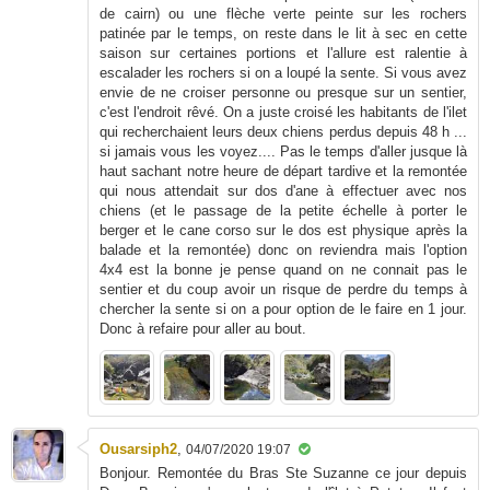
de cairn) ou une flèche verte peinte sur les rochers
patinée par le temps, on reste dans le lit à sec en cette
saison sur certaines portions et l'allure est ralentie à
escalader les rochers si on a loupé la sente. Si vous avez
envie de ne croiser personne ou presque sur un sentier,
c'est l'endroit rêvé. On a juste croisé les habitants de l'ilet
qui recherchaient leurs deux chiens perdus depuis 48 h ...
si jamais vous les voyez.... Pas le temps d'aller jusque là
haut sachant notre heure de départ tardive et la remontée
qui nous attendait sur dos d'ane à effectuer avec nos
chiens (et le passage de la petite échelle à porter le
berger et le cane corso sur le dos est physique après la
balade et la remontée) donc on reviendra mais l'option
4x4 est la bonne je pense quand on ne connait pas le
sentier et du coup avoir un risque de perdre du temps à
chercher la sente si on a pour option de le faire en 1 jour.
Donc à refaire pour aller au bout.
Ousarsiph2
,
04/07/2020 19:07
Bonjour. Remontée du Bras Ste Suzanne ce jour depuis