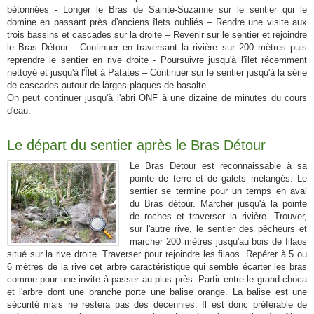
bétonnées - Longer le Bras de Sainte-Suzanne sur le sentier qui le
domine en passant près d'anciens îlets oubliés – Rendre une visite aux
trois bassins et cascades sur la droite – Revenir sur le sentier et rejoindre
le Bras Détour - Continuer en traversant la rivière sur 200 mètres puis
reprendre le sentier en rive droite - Poursuivre jusqu'à l'îlet récemment
nettoyé et jusqu'à l'Îlet à Patates – Continuer sur le sentier jusqu'à la série
de cascades autour de larges plaques de basalte.
On peut continuer jusqu'à l'abri ONF à une dizaine de minutes du cours
d'eau.
Le départ du sentier après le Bras Détour
Le Bras Détour est reconnaissable à sa
pointe de terre et de galets mélangés. Le
sentier se termine pour un temps en aval
du Bras détour. Marcher jusqu'à la pointe
de roches et traverser la rivière. Trouver,
sur l'autre rive, le sentier des pêcheurs et
marcher 200 mètres jusqu'au bois de filaos
situé sur la rive droite. Traverser pour rejoindre les filaos. Repérer à 5 ou
6 mètres de la rive cet arbre caractéristique qui semble écarter les bras
comme pour une invite à passer au plus près. Partir entre le grand choca
et l'arbre dont une branche porte une balise orange. La balise est une
sécurité mais ne restera pas des décennies. Il est donc préférable de