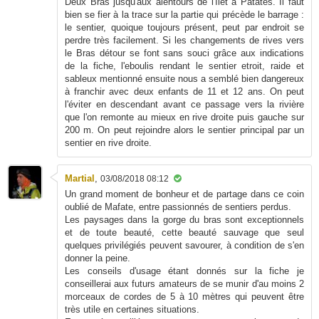
Deux Bras jusqu'aux alentours de l'îlet à Patates. Il faut
bien se fier à la trace sur la partie qui précède le barrage :
le sentier, quoique toujours présent, peut par endroit se
perdre très facilement. Si les changements de rives vers
le Bras détour se font sans souci grâce aux indications
de la fiche, l'eboulis rendant le sentier etroit, raide et
sableux mentionné ensuite nous a semblé bien dangereux
à franchir avec deux enfants de 11 et 12 ans. On peut
l'éviter en descendant avant ce passage vers la rivière
que l'on remonte au mieux en rive droite puis gauche sur
200 m. On peut rejoindre alors le sentier principal par un
sentier en rive droite.
Martial
,
03/08/2018 08:12
Un grand moment de bonheur et de partage dans ce coin
oublié de Mafate, entre passionnés de sentiers perdus.
Les paysages dans la gorge du bras sont exceptionnels
et de toute beauté, cette beauté sauvage que seul
quelques privilégiés peuvent savourer, à condition de s'en
donner la peine.
Les conseils d'usage étant donnés sur la fiche je
conseillerai aux futurs amateurs de se munir d'au moins 2
morceaux de cordes de 5 à 10 mètres qui peuvent être
très utile en certaines situations.