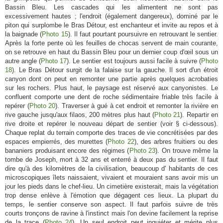
Bassin Bleu. Les cascades qui les alimentent ne sont pas
excessivement hautes ; l'endroit (également dangereux), dominé par le
piton qui surplombe le Bras Détour, est enchanteur et invite au repos et à
la baignade (
Photo 15
). Il faut pourtant poursuivre en retrouvant le sentier.
Après la forte pente où les feuilles de chocas servent de main courante,
on se retrouve en haut du Bassin Bleu pour un dernier coup d'œil sous un
autre angle (
Photo 17
). Le sentier est toujours aussi facile à suivre (
Photo
18
). Le Bras Détour surgit de la falaise sur la gauche. Il sort d'un étroit
canyon dont on peut en remonter une partie après quelques acrobaties
sur les rochers. Plus haut, le paysage est réservé aux canyonistes. Le
confluent comporte une dent de roche sédimentaire friable très facile à
repérer (
Photo 20
). Traverser à gué à cet endroit et remonter la rivière en
rive gauche jusqu'aux filaos, 200 mètres plus haut (
Photo 21
). Repartir en
rive droite et repérer le nouveau départ de sentier (voir § ci-dessous).
Chaque replat du terrain comporte des traces de vie concrétisées par des
espaces empierrés, des murettes (
Photo 22
), des arbres fruitiers ou des
bananiers produisant encore des régimes (
Photo 23
). On trouve même la
tombe de Joseph, mort à 32 ans et enterré à deux pas du sentier. Il faut
dire qu'à des kilomètres de la civilisation, beaucoup d' habitants de ces
microscopiques îlets naissaient, vivaient et mouraient sans avoir mis un
jour les pieds dans le chef-lieu. Un cimetière existerait, mais la végétation
trop dense enlève à l'émotion que dégagent ces lieux. La plupart du
temps, le sentier conserve son aspect. Il faut parfois suivre de très
courts tronçons de ravine à l'instinct mais l'on devine facilement la reprise
de la trace (
Photo 24
). Un seul endroit peut inquiéter et mérite plus