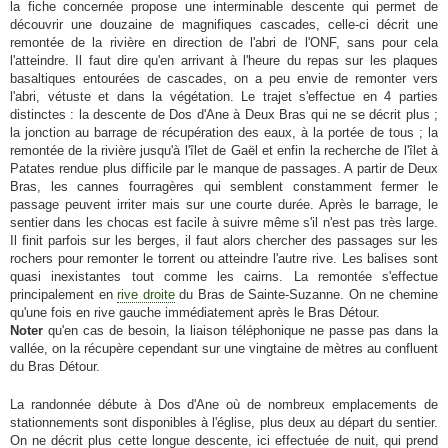
la fiche concernée propose une interminable descente qui permet de
découvrir une douzaine de magnifiques cascades, celle-ci décrit une
remontée de la rivière en direction de l'abri de l'ONF, sans pour cela
l'atteindre. Il faut dire qu'en arrivant à l'heure du repas sur les plaques
basaltiques entourées de cascades, on a peu envie de remonter vers
l'abri, vétuste et dans la végétation. Le trajet s'effectue en 4 parties
distinctes : la descente de Dos d'Ane à Deux Bras qui ne se décrit plus ;
la jonction au barrage de récupération des eaux, à la portée de tous ; la
remontée de la rivière jusqu'à l'îlet de Gaël et enfin la recherche de l'îlet à
Patates rendue plus difficile par le manque de passages. A partir de Deux
Bras, les cannes fourragères qui semblent constamment fermer le
passage peuvent irriter mais sur une courte durée. Après le barrage, le
sentier dans les chocas est facile à suivre même s'il n'est pas très large.
Il finit parfois sur les berges, il faut alors chercher des passages sur les
rochers pour remonter le torrent ou atteindre l'autre rive. Les balises sont
quasi inexistantes tout comme les cairns. La remontée s'effectue
principalement en
rive droite
du Bras de Sainte-Suzanne. On ne chemine
qu'une fois en rive gauche immédiatement après le Bras Détour.
Noter
qu'en cas de besoin, la liaison téléphonique ne passe pas dans la
vallée, on la récupère cependant sur une vingtaine de mètres au confluent
du Bras Détour.
La randonnée débute à Dos d'Ane où de nombreux emplacements de
stationnements sont disponibles à l'église, plus deux au départ du sentier.
On ne décrit plus cette longue descente, ici effectuée de nuit, qui prend