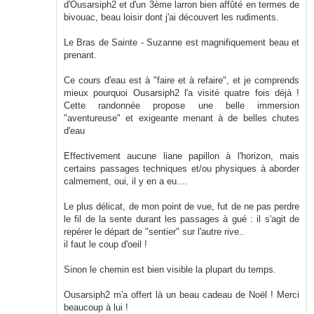
d'Ousarsiph2 et d'un 3ème larron bien affûté en termes de
bivouac, beau loisir dont j'ai découvert les rudiments.
Le Bras de Sainte - Suzanne est magnifiquement beau et
prenant.
Ce cours d'eau est à "faire et à refaire", et je comprends
mieux pourquoi Ousarsiph2 l'a visité quatre fois déjà !
Cette randonnée propose une belle immersion
"aventureuse" et exigeante menant à de belles chutes
d'eau
Effectivement aucune liane papillon à l'horizon, mais
certains passages techniques et/ou physiques à aborder
calmement, oui, il y en a eu....
Le plus délicat, de mon point de vue, fut de ne pas perdre
le fil de la sente durant les passages à gué : il s'agit de
repérer le départ de "sentier" sur l'autre rive..
il faut le coup d'oeil !
Sinon le chemin est bien visible la plupart du temps.
Ousarsiph2 m'a offert là un beau cadeau de Noël ! Merci
beaucoup à lui !