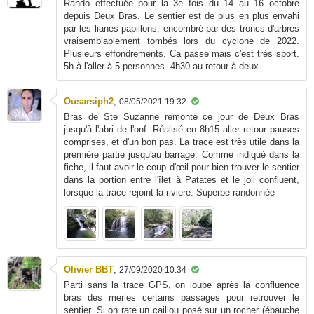
Rando effectuée pour la 3e fois du 14 au 16 octobre
depuis Deux Bras. Le sentier est de plus en plus envahi
par les lianes papillons, encombré par des troncs d'arbres
vraisemblablement tombés lors du cyclone de 2022.
Plusieurs effondrements. Ca passe mais c'est très sport.
5h à l'aller à 5 personnes. 4h30 au retour à deux.
Ousarsiph2
,
08/05/2021 19:32
Bras de Ste Suzanne remonté ce jour de Deux Bras
jusqu'à l'abri de l'onf. Réalisé en 8h15 aller retour pauses
comprises, et d'un bon pas. La trace est très utile dans la
première partie jusqu'au barrage. Comme indiqué dans la
fiche, il faut avoir le coup d'œil pour bien trouver le sentier
dans la portion entre l'îlet à Patates et le joli confluent,
lorsque la trace rejoint la riviere. Superbe randonnée
Olivier BBT
,
27/09/2020 10:34
Parti sans la trace GPS, on loupe après la confluence
bras des merles certains passages pour retrouver le
sentier. Si on rate un caillou posé sur un rocher (ébauche