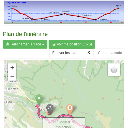
Plan de l'itinéraire
Télécharger la trace
Voir ma position (GPS)
Enlever les marqueurs
Centrer la carte
+
−
En attente d'une
interaction...