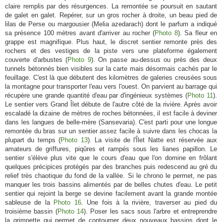
claire remplis par des résurgences. La remontée se poursuit en sautant
de galet en galet. Repérer, sur un gros rocher à droite, un beau pied de
lilas de Perse ou margousier (Melia azedarach) dont le parfum a indiqué
sa présence 100 mètres avant d'arriver au rocher (
Photo 8
). Sa fleur en
grappe est magnifique. Plus haut, le discret sentier remonte près des
rochers et des vestiges de la piste vers une plateforme également
couverte d'arbustes (
Photo 9
). On passe au-dessus ou près des deux
tunnels bétonnés bien visibles sur la carte mais désormais cachés par le
feuillage. C'est là que débutent des kilomètres de galeries creusées sous
la montagne pour transporter l'eau vers l'ouest. On parvient au barrage qui
récupère une grande quantité d'eau par d'ingénieux systèmes (
Photo 11
).
Le sentier vers Grand Îlet débute de l'autre côté de la rivière. Après avoir
escaladé la dizaine de mètres de roches bétonnées, il est facile à deviner
dans les langues de belle-mère (Sansevaria). C'est parti pour une longue
remontée du bras sur un sentier assez facile à suivre dans les chocas la
plupart du temps (
Photo 13
). La visite de l'Îlet Natte est réservée aux
amateurs de griffures, piqûres et rampés sous les lianes papillon. Le
sentier s'élève plus vite que le cours d'eau que l'on domine en frôlant
quelques précipices protégés par des branches puis redescend au gré du
relief très chaotique du fond de la vallée. Si le chrono le permet, ne pas
manquer les trois bassins alimentés par de belles chutes d'eau. Le petit
sentier qui rejoint la berge se devine facilement avant la grande montée
sableuse de la
Photo 16
. Une fois à la rivière, traverser au pied du
troisième bassin (
Photo 14
). Poser les sacs sous l'arbre et entreprendre
la grimpette qui permet de contourner deux nouveaux bassins dont le