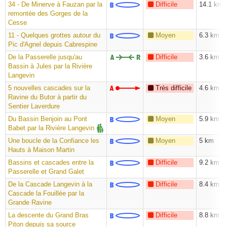
34 - De Minerve à Fauzan par la
Difficile
14.1 km
remontée des Gorges de la
Cesse
11 - Quelques grottes autour du
Moyen
6.3 km
Pic d'Agnel depuis Cabrespine
De la Passerelle jusqu'au
Difficile
3.6 km
Bassin à Jules par la Rivière
Langevin
5 nouvelles cascades sur la
Très difficile
4.6 km
Ravine du Butor à partir du
Sentier Laverdure
Du Bassin Benjoin au Pont
Moyen
5.9 km
Babet par la Rivière Langevin
Une boucle de la Confiance les
Moyen
5 km
Hauts à Maison Martin
Bassins et cascades entre la
Difficile
9.2 km
Passerelle et Grand Galet
De la Cascade Langevin à la
Difficile
8.4 km
Cascade la Fouillée par la
Grande Ravine
La descente du Grand Bras
Difficile
8.8 km
Piton depuis sa source