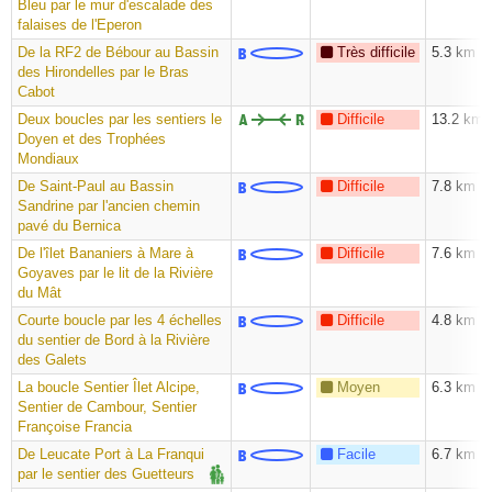
Bleu par le mur d'escalade des
falaises de l'Eperon
De la RF2 de Bébour au Bassin
Très difficile
5.3 km
des Hirondelles par le Bras
Cabot
Deux boucles par les sentiers le
Difficile
13.2 km
Doyen et des Trophées
Mondiaux
De Saint-Paul au Bassin
Difficile
7.8 km
Sandrine par l'ancien chemin
pavé du Bernica
De l'îlet Bananiers à Mare à
Difficile
7.6 km
Goyaves par le lit de la Rivière
du Mât
Courte boucle par les 4 échelles
Difficile
4.8 km
du sentier de Bord à la Rivière
des Galets
La boucle Sentier Îlet Alcipe,
Moyen
6.3 km
Sentier de Cambour, Sentier
Françoise Francia
De Leucate Port à La Franqui
Facile
6.7 km
par le sentier des Guetteurs