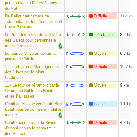
par les rivières Fleurs Jaunes et
du Mât
De Bébour au barrage de
Difficile
11.4 km
Takamaka par les 26 échelles et
l'Îlet à Bananes
Le Parc des Rives de la Rivière
Très facile
3.2 km
des Galets pour personnes à
mobilité réduite
Le tour de Maduran depuis la
Moyen
8.3 km
piscine de Stella
11 - Le tour des Marmagnes et
Difficile
10.7 km
des 2 lacs par le Mont
Cachoche
11 - Le tour de Miramont par le
Moyen
9 km
Champ de Sable, les Bénitiers
et les Paillasses
L'horloge et le belvédère de Bois
Facile
1.1 km
Court pour personnes à mobilité
réduite
Courte aventure sur la Rivière
Difficile
4.2 km
d'Abord depuis la passerrelle
des Pétréas