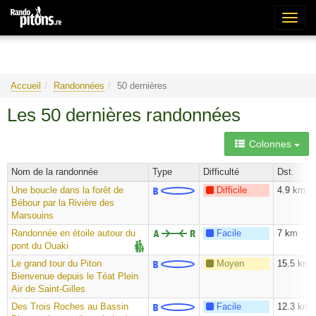
Bascu
la
naviga
Accueil
Randonnées
50 dernières
Les 50 dernières randonnées
Colonnes
Nom de la randonnée
Type
Difficulté
Dst.
Une boucle dans la forêt de
Difficile
4.9 km
Bébour par la Rivière des
Marsouins
Randonnée en étoile autour du
Facile
7 km
pont du Ouaki
Le grand tour du Piton
Moyen
15.5 km
Bienvenue depuis le Téat Plein
Air de Saint-Gilles
Des Trois Roches au Bassin
Facile
12.3 km