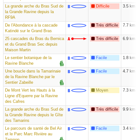
La grande arche du Bras Sud de
Difficile
3.5 km
la Grande Ravine depuis la
RF9A
De l'Abondance à la cascade
Très difficile
7.7 km
Katindé sur le Grand Bras
25 cascades du Bras du Bernica
Très difficile
6.9 km
et du Grand Bras Sec depuis
Maison Martin
Le sentier botanique de la
Facile
1.8 km
Ravine Blanche
Une boucle dans la Tamarinaie
Facile
4.7 km
de la Ravine Blanche par le
Sentier Zabeille
De Mont Vert les Hauts à la
Moyen
7.3 km
Ligne d'Equerre par la Ravine
des Cafres
La grande arche du Bras Sud de
Très difficile
9.9 km
la Grande Ravine depuis le Gîte
des Tamarins
Le parcours de santé de Bel Air
Facile
3.4 km
et le Parc Marc Rivière au
Tampon