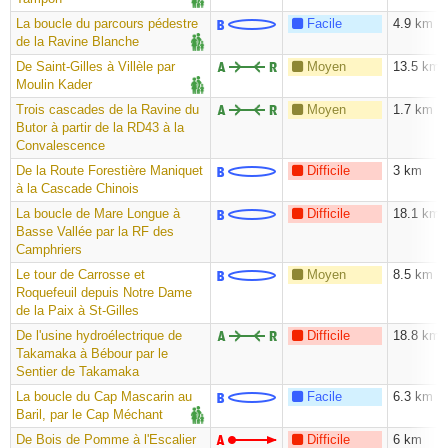
La boucle du parcours pédestre
Facile
4.9 km
de la Ravine Blanche
De Saint-Gilles à Villèle par
Moyen
13.5 km
Moulin Kader
Trois cascades de la Ravine du
Moyen
1.7 km
Butor à partir de la RD43 à la
Convalescence
De la Route Forestière Maniquet
Difficile
3 km
à la Cascade Chinois
La boucle de Mare Longue à
Difficile
18.1 km
Basse Vallée par la RF des
Camphriers
Le tour de Carrosse et
Moyen
8.5 km
Roquefeuil depuis Notre Dame
de la Paix à St-Gilles
De l'usine hydroélectrique de
Difficile
18.8 km
Takamaka à Bébour par le
Sentier de Takamaka
La boucle du Cap Mascarin au
Facile
6.3 km
Baril, par le Cap Méchant
De Bois de Pomme à l'Escalier
Difficile
6 km