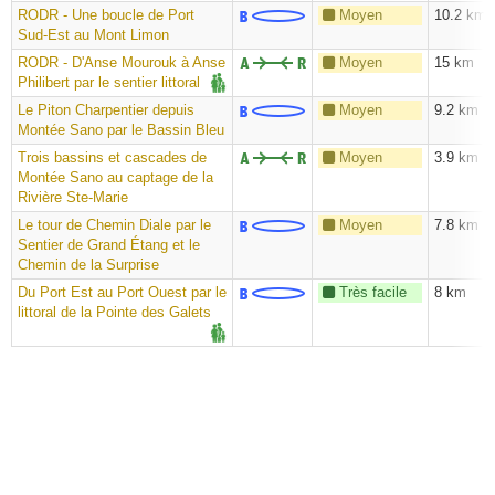
RODR - Une boucle de Port
Moyen
10.2 km
Sud-Est au Mont Limon
RODR - D'Anse Mourouk à Anse
Moyen
15 km
Philibert par le sentier littoral
Le Piton Charpentier depuis
Moyen
9.2 km
Montée Sano par le Bassin Bleu
Trois bassins et cascades de
Moyen
3.9 km
Montée Sano au captage de la
Rivière Ste-Marie
Le tour de Chemin Diale par le
Moyen
7.8 km
Sentier de Grand Étang et le
Chemin de la Surprise
Du Port Est au Port Ouest par le
Très facile
8 km
littoral de la Pointe des Galets