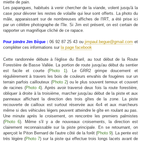
miette de pain.
Les papangues, habitués à venir chercher de la viande, volent jusqu'à la
case pour dévorer les restes de volaille qui leur sont offerts. La photo du
mâle, apparaissant sur de nombreuses affiches de l'IRT, a été prise ici
par un célèbre photographe de l'île. Si Jim est présent, on est certain de
rapporter un magnifique cliché de ce rapace.
06 92 87 25 43 ou
jimpaul.begue@gmail.com
et
Pour joindre Jim Bègue :
compléter ces informations sur
la page facebook
Cette randonnée débute à l'église du Baril, au tout début de la Route
Forestière de Basse Vallée. La portion de route jusqu'au début du sentier
est facile et courte (
Photo 1
). Le GRR2 grimpe doucement et
régulièrement à travers les bois de couleurs envahis de fougères sur un
terrain parfois caillouteux (
Photo 2
) ou le plus souvent terreux et couvert
de racines (
Photo 4
). Après avoir traversé deux fois la route forestière,
obliquer à droite à la troisième, marcher jusqu'au début de la piste et aux
panneaux affichant la direction des trois gîtes de la zone. La piste
recouverte de cailloux est surtout réservée aux 4x4 et aux marcheurs
même si des véhicules légers peuvent atteindre le gîte en roulant au pas.
Une minute après le croisement, on rencontre les premiers palmistes
(
Photo 6
). Même s'il y a de nouveaux croisements, la direction est
clairement reconnaissable sur la piste principale. En se retournant, on
aperçoit le Piton Bernard de l'autre côté de la forêt (
Photo 9
). La pente est
très légère (
Photo 7
) sur la piste qui effectue trois longs lacets avant de