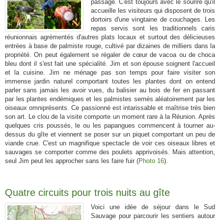
passage. C'est toujours avec le sourire qu'il
accueille les visiteurs qui disposent de trois
dortoirs d'une vingtaine de couchages. Les
repas servis sont les traditionnels caris
réunionnais agrémentés d'autres plats locaux et surtout des délicieuses
entrées à base de palmiste rouge, cultivé par dizaines de milliers dans la
propriété. On peut également se régaler de cœur de vacoa ou de choca
bleu dont il s'est fait une spécialité. Jim et son épouse soignent l'accueil
et la cuisine. Jim ne ménage pas son temps pour faire visiter son
immense jardin naturel comportant toutes les plantes dont on entend
parler sans jamais les avoir vues, du balisier au bois de fer en passant
par les plantes endémiques et les palmistes semés aléatoirement par les
oiseaux omniprésents. Ce passionné est intarissable et maîtrise très bien
son art. Le clou de la visite comporte un moment rare à la Réunion. Après
quelques cris poussés, le ou les papangues commencent à tourner au-
dessus du gîte et viennent se poser sur un piquet comportant un peu de
viande crue. C'est un magnifique spectacle de voir ces oiseaux libres et
sauvages se comporter comme des poulets apprivoisés. Mais attention,
seul Jim peut les approcher sans les faire fuir (
Photo 16
).
Quatre circuits pour trois nuits au gîte
Voici une idée de séjour dans le Sud
Sauvage pour parcourir les sentiers autour