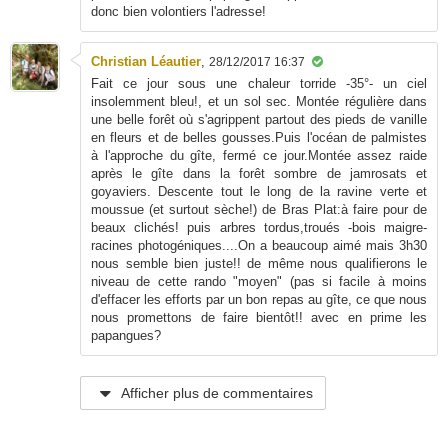
donc bien volontiers l'adresse!
Christian Léautier
,
28/12/2017 16:37
Fait ce jour sous une chaleur torride -35°- un ciel
insolemment bleu!, et un sol sec. Montée régulière dans
une belle forêt où s'agrippent partout des pieds de vanille
en fleurs et de belles gousses.Puis l'océan de palmistes
à l'approche du gîte, fermé ce jour.Montée assez raide
après le gîte dans la forêt sombre de jamrosats et
goyaviers. Descente tout le long de la ravine verte et
moussue (et surtout sèche!) de Bras Plat:à faire pour de
beaux clichés! puis arbres tordus,troués -bois maigre-
racines photogéniques....On a beaucoup aimé mais 3h30
nous semble bien juste!! de même nous qualifierons le
niveau de cette rando "moyen" (pas si facile à moins
d'effacer les efforts par un bon repas au gîte, ce que nous
nous promettons de faire bientôt!! avec en prime les
papangues?
Afficher plus de commentaires