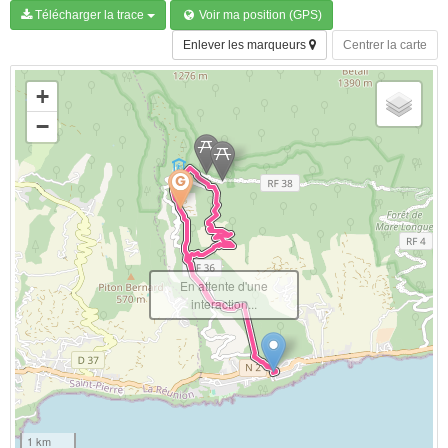
Télécharger la trace
Voir ma position (GPS)
Enlever les marqueurs
Centrer la carte
+
−
En attente d'une
interaction...
1 km