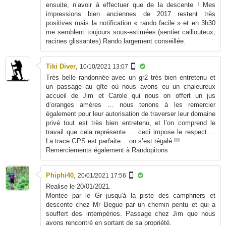
ensuite, n’avoir à effectuer que de la descente ! Mes
impressions bien anciennes de 2017 restent très
positives mais la notification « rando facile » et en 3h30
me semblent toujours sous-estimées.(sentier caillouteux,
racines glissantes) Rando largement conseillée.
Tiki Diver
,
10/10/2021 13:07
Très belle randonnée avec un gr2 très bien entretenu et
un passage au gîte où nous avons eu un chaleureux
accueil de Jim et Carole qui nous on offert un jus
d’oranges amères … nous tenons à les remercier
également pour leur autorisation de traverser leur domaine
privé tout est très bien entretenu, et l’on comprend le
travail que cela représente … ceci impose le respect….
La trace GPS est parfaite… on s’est régalé !!!
Remerciements également à Randopitons
Phiphi40
,
20/01/2021 17:56
Realise le 20/01/2021.
Montee par le Gr jusqu'à la piste des camphriers et
descente chez Mr Begue par un chemin pentu et qui a
souffert des intempéries. Passage chez Jim que nous
avons rencontré en sortant de sa propriété.