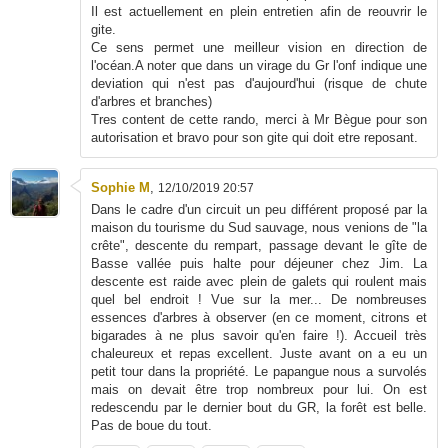
Il est actuellement en plein entretien afin de reouvrir le
gite.
Ce sens permet une meilleur vision en direction de
l'océan.A noter que dans un virage du Gr l'onf indique une
deviation qui n'est pas d'aujourd'hui (risque de chute
d'arbres et branches)
Tres content de cette rando, merci à Mr Bègue pour son
autorisation et bravo pour son gite qui doit etre reposant.
Sophie M
,
12/10/2019 20:57
Dans le cadre d'un circuit un peu différent proposé par la
maison du tourisme du Sud sauvage, nous venions de "la
crête", descente du rempart, passage devant le gîte de
Basse vallée puis halte pour déjeuner chez Jim. La
descente est raide avec plein de galets qui roulent mais
quel bel endroit ! Vue sur la mer... De nombreuses
essences d'arbres à observer (en ce moment, citrons et
bigarades à ne plus savoir qu'en faire !). Accueil très
chaleureux et repas excellent. Juste avant on a eu un
petit tour dans la propriété. Le papangue nous a survolés
mais on devait être trop nombreux pour lui. On est
redescendu par le dernier bout du GR, la forêt est belle.
Pas de boue du tout.