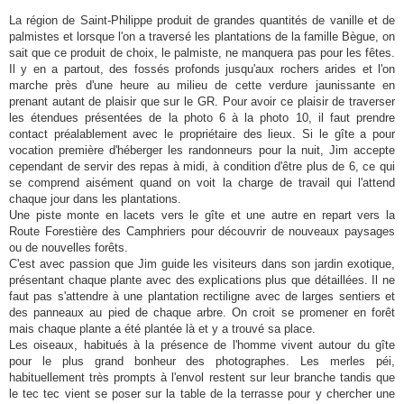
La région de Saint-Philippe produit de grandes quantités de vanille et de
palmistes et lorsque l'on a traversé les plantations de la famille Bègue, on
sait que ce produit de choix, le palmiste, ne manquera pas pour les fêtes.
Il y en a partout, des fossés profonds jusqu'aux rochers arides et l'on
marche près d'une heure au milieu de cette verdure jaunissante en
prenant autant de plaisir que sur le GR. Pour avoir ce plaisir de traverser
les étendues présentées de la photo 6 à la photo 10, il faut prendre
contact préalablement avec le propriétaire des lieux. Si le gîte a pour
vocation première d'héberger les randonneurs pour la nuit, Jim accepte
cependant de servir des repas à midi, à condition d'être plus de 6, ce qui
se comprend aisément quand on voit la charge de travail qui l'attend
chaque jour dans les plantations.
Une piste monte en lacets vers le gîte et une autre en repart vers la
Route Forestière des Camphriers pour découvrir de nouveaux paysages
ou de nouvelles forêts.
C'est avec passion que Jim guide les visiteurs dans son jardin exotique,
présentant chaque plante avec des explications plus que détaillées. Il ne
faut pas s'attendre à une plantation rectiligne avec de larges sentiers et
des panneaux au pied de chaque arbre. On croit se promener en forêt
mais chaque plante a été plantée là et y a trouvé sa place.
Les oiseaux, habitués à la présence de l'homme vivent autour du gîte
pour le plus grand bonheur des photographes. Les merles péi,
habituellement très prompts à l'envol restent sur leur branche tandis que
le tec tec vient se poser sur la table de la terrasse pour y chercher une