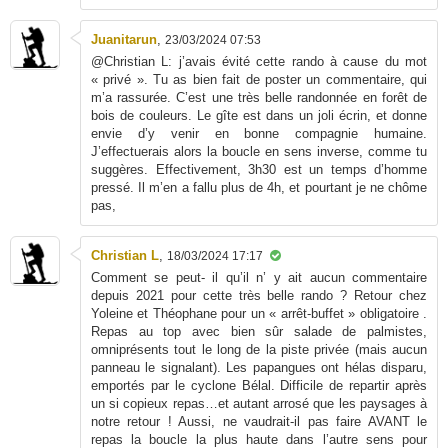
Juanitarun
,
23/03/2024 07:53
@Christian L: j’avais évité cette rando à cause du mot
« privé ». Tu as bien fait de poster un commentaire, qui
m’a rassurée. C’est une très belle randonnée en forêt de
bois de couleurs. Le gîte est dans un joli écrin, et donne
envie d’y venir en bonne compagnie humaine.
J’effectuerais alors la boucle en sens inverse, comme tu
suggères. Effectivement, 3h30 est un temps d’homme
pressé. Il m’en a fallu plus de 4h, et pourtant je ne chôme
pas,
Christian L
,
18/03/2024 17:17
Comment se peut- il qu’il n’ y ait aucun commentaire
depuis 2021 pour cette très belle rando ? Retour chez
Yoleine et Théophane pour un « arrêt-buffet » obligatoire .
Repas au top avec bien sûr salade de palmistes,
omniprésents tout le long de la piste privée (mais aucun
panneau le signalant). Les papangues ont hélas disparu,
emportés par le cyclone Bélal. Difficile de repartir après
un si copieux repas…et autant arrosé que les paysages à
notre retour ! Aussi, ne vaudrait-il pas faire AVANT le
repas la boucle la plus haute dans l’autre sens pour