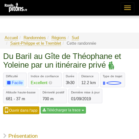
Bascu
la
naviga
Accueil
Randonnées
Régions
Sud
Saint-Philippe et le Tremblet
Cette randonnée
Du Baril au Gîte de Théophane et
Yoleine par un itinéraire privé
Difficulté
Indice de confiance
Durée
Distance
Type de trajet
Facile
Excellent
3h30
12.2 km
Altitude haute-basse
Dénivelé positif
Dernière mise à jour
681 - 37 m
700 m
01/09/2019
Télécharger la trace
Ouvrir dans l'app
Présentation