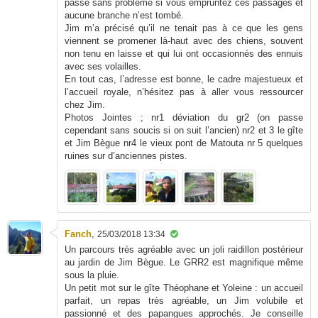
passe sans problème si vous empruntez ces passages et
aucune branche n’est tombé.
Jim m’a précisé qu’il ne tenait pas à ce que les gens
viennent se promener là-haut avec des chiens, souvent
non tenu en laisse et qui lui ont occasionnés des ennuis
avec ses volailles.
En tout cas, l’adresse est bonne, le cadre majestueux et
l’accueil royale, n’hésitez pas à aller vous ressourcer
chez Jim.
Photos Jointes ; nr1 déviation du gr2 (on passe
cependant sans soucis si on suit l’ancien) nr2 et 3 le gîte
et Jim Bègue nr4 le vieux pont de Matouta nr 5 quelques
ruines sur d’anciennes pistes.
Fanch
,
25/03/2018 13:34
Un parcours très agréable avec un joli raidillon postérieur
au jardin de Jim Bègue. Le GRR2 est magnifique même
sous la pluie.
Un petit mot sur le gîte Théophane et Yoleine : un accueil
parfait, un repas très agréable, un Jim volubile et
passionné et des papangues approchés. Je conseille