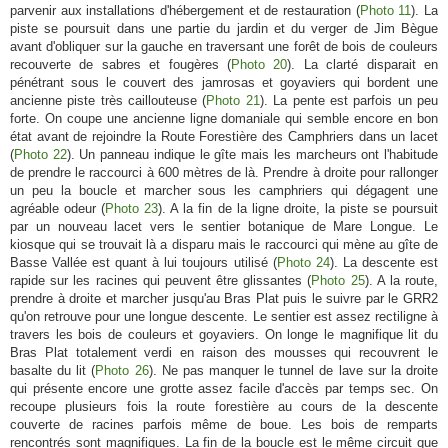
parvenir aux installations d'hébergement et de restauration (
Photo 11
). La
piste se poursuit dans une partie du jardin et du verger de Jim Bègue
avant d'obliquer sur la gauche en traversant une forêt de bois de couleurs
recouverte de sabres et fougères (
Photo 20
). La clarté disparait en
pénétrant sous le couvert des jamrosas et goyaviers qui bordent une
ancienne piste très caillouteuse (
Photo 21
). La pente est parfois un peu
forte. On coupe une ancienne ligne domaniale qui semble encore en bon
état avant de rejoindre la Route Forestière des Camphriers dans un lacet
(
Photo 22
). Un panneau indique le gîte mais les marcheurs ont l'habitude
de prendre le raccourci à 600 mètres de là. Prendre à droite pour rallonger
un peu la boucle et marcher sous les camphriers qui dégagent une
agréable odeur (
Photo 23
). A la fin de la ligne droite, la piste se poursuit
par un nouveau lacet vers le sentier botanique de Mare Longue. Le
kiosque qui se trouvait là a disparu mais le raccourci qui mène au gîte de
Basse Vallée est quant à lui toujours utilisé (
Photo 24
). La descente est
rapide sur les racines qui peuvent être glissantes (
Photo 25
). A la route,
prendre à droite et marcher jusqu'au Bras Plat puis le suivre par le GRR2
qu'on retrouve pour une longue descente. Le sentier est assez rectiligne à
travers les bois de couleurs et goyaviers. On longe le magnifique lit du
Bras Plat totalement verdi en raison des mousses qui recouvrent le
basalte du lit (
Photo 26
). Ne pas manquer le tunnel de lave sur la droite
qui présente encore une grotte assez facile d'accès par temps sec. On
recoupe plusieurs fois la route forestière au cours de la descente
couverte de racines parfois même de boue. Les bois de remparts
rencontrés sont magnifiques. La fin de la boucle est le même circuit que