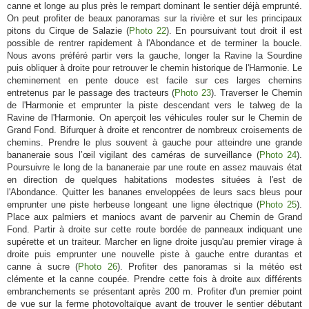
canne et longe au plus près le rempart dominant le sentier déjà emprunté.
On peut profiter de beaux panoramas sur la rivière et sur les principaux
pitons du Cirque de Salazie (
Photo 22
). En poursuivant tout droit il est
possible de rentrer rapidement à l'Abondance et de terminer la boucle.
Nous avons préféré partir vers la gauche, longer la Ravine la Sourdine
puis obliquer à droite pour retrouver le chemin historique de l'Harmonie. Le
cheminement en pente douce est facile sur ces larges chemins
entretenus par le passage des tracteurs (
Photo 23
). Traverser le Chemin
de l'Harmonie et emprunter la piste descendant vers le talweg de la
Ravine de l'Harmonie. On aperçoit les véhicules rouler sur le Chemin de
Grand Fond. Bifurquer à droite et rencontrer de nombreux croisements de
chemins. Prendre le plus souvent à gauche pour atteindre une grande
bananeraie sous l’œil vigilant des caméras de surveillance (
Photo 24
).
Poursuivre le long de la bananeraie par une route en assez mauvais état
en direction de quelques habitations modestes situées à l'est de
l'Abondance. Quitter les bananes enveloppées de leurs sacs bleus pour
emprunter une piste herbeuse longeant une ligne électrique (
Photo 25
).
Place aux palmiers et maniocs avant de parvenir au Chemin de Grand
Fond. Partir à droite sur cette route bordée de panneaux indiquant une
supérette et un traiteur. Marcher en ligne droite jusqu'au premier virage à
droite puis emprunter une nouvelle piste à gauche entre durantas et
canne à sucre (
Photo 26
). Profiter des panoramas si la météo est
clémente et la canne coupée. Prendre cette fois à droite aux différents
embranchements se présentant après 200 m. Profiter d'un premier point
de vue sur la ferme photovoltaïque avant de trouver le sentier débutant