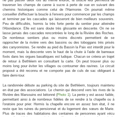
ne pas passer deux fois au même endroit, la boucle leur permettra de
traverser les champs de canne à sucre à perte de vue en suivant des
chemins historiques comme celui de l'Harmonie. On pourrait même
conseiller d'effectuer la boucle à l'envers pour commencer par les champs
et terminer par les cascades qui laisseront de bien meilleurs souvenirs.
Peu de difficultés, hormis la très forte pente du sentier pour atteindre
l'Abondance. Elle est sans doute très glissante en descente. On ne se
lasse jamais des cascades rencontrées le long de la Rivière des Roches.
De nombreux sentiers plus ou moins discrets permettent de se
rapprocher de la rivière vers des bassins ou des toboggans très prisés
des canyonnistes. Se rendre au pied du Bassin la Paix est interdit pour le
moment, mais la descente vers le haut de la chute à l'aide de barreaux
fixés dans les orgues basaltiques est ludique. Chacun se créera un trajet
de retour à Bethléem en consultant la carte. On peut trouver plus ou
moins long pour éviter les villages ou contourner des ravines. Le circuit
proposé a été reconnu et ne comporte pas de culs de sac obligeant à
faire demi-tour.
La randonnée débute au parking du site de Bethléem, toujours maintenu
en état par des associations. Le chemin qui descend vers les rives de la
Rivière des Marsouins est bétonné (
Photo 1
). La pente y est assez faible,
permettant ainsi à de nombreux fidèles de se rendre à la chapelle ou à
l'oratoire pour prier. Hormis la chapelle encore en assez bon état, il ne
reste que les ruines du pensionnat et du logement des sœurs de Marie.
Plus de traces des habitations des centaines de personnes ayant vécu