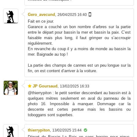
Gero_avecund
,
26/04/2025 16:40
Fait en ce jour.
Garance a couché un bon nombre d’arbres sur la partie
entre le départ pour bassin la mer et bassin la paix. C’est
faisable mais plus long, il faut grimper ou s’accroupir
régulièrement.
En revanche du coup il y a moins de monde au bassin la
mer. Baignade au top !
La partie des champs de cannes est un peu longue sur la
fin, on est content d’arriver à la voiture.
JP Goursaud
,
13/02/2025 16:33
@thierrypiton : le petit sentier descendant au bassin est à
quelques mètres seulement en aval du panneau de la
photo 16. Impossible à manquer. Dommage car la
descente est certes pentue mais les bassins ou
toboggans sont superbes.
thierrypiton
,
13/02/2025 15:44
Départ de Bassin La Paix en sens horaire pour pique-