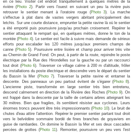
en ce lieu. Visiter cet endroit tranquillement à quelques mètres de la
rivière (
Photo 2
). Partir vers l'ouest en suivant un peu la rivière puis
retrouver le sentier menant à l'oratoire rouge (
Photo 3
). La marche
s'effectue à plat dans de vastes vergers abritant principalement des
letchis. Sur une courte distance, emprunter la petite ravine là où le sentier
a été emporté puis poursuivre jusqu'au prochain croisement. Repérer le
sentier attaquant le rempart qui, en quelques mètres, donne le ton de la
montée (
Photo 4
). Le sentier est facile à suivre mais demande de sérieux
efforts pour escalader les 120 mètres jusqu'aux premiers champs de
canne (
Photo 5
). Poursuivre entre lisière et champ pour arriver très vite
au Chemin de Grand Fond. On peut, à partir de la route, rejoindre le poste
électrique par la Rue des Hirondelles sur la gauche ou par un raccourci
tout droit (
Photo 6
). Traverser ce village calme à 200 m d'altitude, frôler
les installations du poste électrique et descendre vers le départ du sentier
du Bassin la Mer (
Photo 7
). Traverser la petite ravine et entamer la
descente. Des panneaux un peu partout évitent de s'égarer (
Photo 8
).
L'ancienne piste, transformée en large sentier très bien entretenu,
descend calmement en direction de la Rivière des Roches (
Photo 9
). On
est frappé dans la descente par la taille de certains arbres atteignant les
30 mètres. Bien que fragiles, ils semblent résister aux cyclones. Leurs
énormes troncs peuvent être très impressionnants (
Photo 10
). Le bruit de
chutes d'eau attire l'attention. Repérer le premier sentier partant tout droit
vers le belvédère sommaire bordé de fines branches de goyaviers en
guise de rambardes. On domine le Bassin la Mer et ses deux cascades
percées de grottes (
Photo 11
). Remonter, poursuivre un peu vers l'est