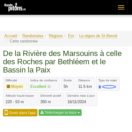
Bascu
la
naviga
Accueil
Randonnées
Régions
Est
La région de St Benoit
Cette randonnée
De la Rivière des Marsouins à celle
des Roches par Bethléem et le
Bassin la Paix
Difficulté
Indice de confiance
Durée
Distance
Type de trajet
Moyen
Excellent
5h
11.5 km
Altitude haute-basse
Dénivelé positif
Dernière mise à jour
220 - 53 m
350 m
16/11/2024
Télécharger la trace
Ouvrir dans l'app