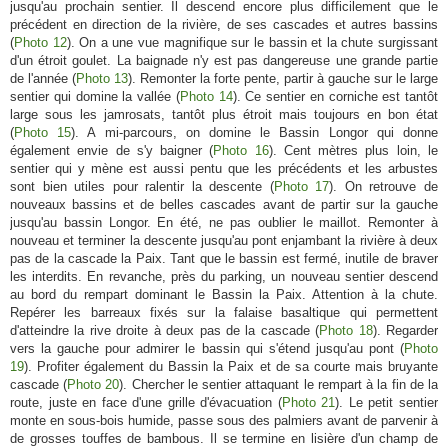
jusqu'au prochain sentier. Il descend encore plus difficilement que le
précédent en direction de la rivière, de ses cascades et autres bassins
(
Photo 12
). On a une vue magnifique sur le bassin et la chute surgissant
d'un étroit goulet. La baignade n'y est pas dangereuse une grande partie
de l'année (
Photo 13
). Remonter la forte pente, partir à gauche sur le large
sentier qui domine la vallée (
Photo 14
). Ce sentier en corniche est tantôt
large sous les jamrosats, tantôt plus étroit mais toujours en bon état
(
Photo 15
). A mi-parcours, on domine le Bassin Longor qui donne
également envie de s'y baigner (
Photo 16
). Cent mètres plus loin, le
sentier qui y mène est aussi pentu que les précédents et les arbustes
sont bien utiles pour ralentir la descente (
Photo 17
). On retrouve de
nouveaux bassins et de belles cascades avant de partir sur la gauche
jusqu'au bassin Longor. En été, ne pas oublier le maillot. Remonter à
nouveau et terminer la descente jusqu'au pont enjambant la rivière à deux
pas de la cascade la Paix. Tant que le bassin est fermé, inutile de braver
les interdits. En revanche, près du parking, un nouveau sentier descend
au bord du rempart dominant le Bassin la Paix. Attention à la chute.
Repérer les barreaux fixés sur la falaise basaltique qui permettent
d'atteindre la rive droite à deux pas de la cascade (
Photo 18
). Regarder
vers la gauche pour admirer le bassin qui s'étend jusqu'au pont (
Photo
19
). Profiter également du Bassin la Paix et de sa courte mais bruyante
cascade (
Photo 20
). Chercher le sentier attaquant le rempart à la fin de la
route, juste en face d'une grille d'évacuation (
Photo 21
). Le petit sentier
monte en sous-bois humide, passe sous des palmiers avant de parvenir à
de grosses touffes de bambous. Il se termine en lisière d'un champ de