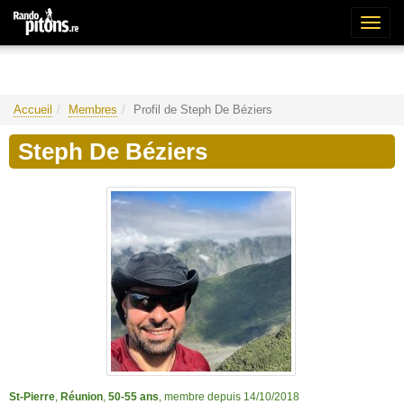
Bascu
la
naviga
Accueil
Membres
Profil de Steph De Béziers
Steph De Béziers
St-Pierre
,
Réunion
,
50-55 ans
, membre depuis 14/10/2018