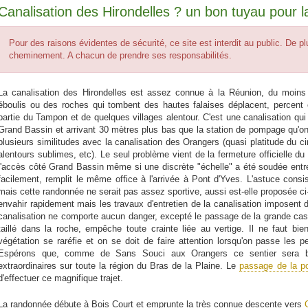
Canalisation des Hirondelles ? un bon tuyau pour l
Pour des raisons évidentes de sécurité, ce site est interdit au public. De plus
cheminement. A chacun de prendre ses responsabilités.
La canalisation des Hirondelles est assez connue à la Réunion, du moins
éboulis ou des roches qui tombent des hautes falaises déplacent, percent o
partie du Tampon et de quelques villages alentour. C'est une canalisation qui
Grand Bassin et arrivant 30 mètres plus bas que la station de pompage qu'o
plusieurs similitudes avec la canalisation des Orangers (quasi platitude du c
alentours sublimes, etc). Le seul problème vient de la fermeture officielle du s
l'accès côté Grand Bassin même si une discrète "échelle" a été soudée entre 
facilement, remplit le même office à l'arrivée à Pont d'Yves. L'astuce consis
mais cette randonnée ne serait pas assez sportive, aussi est-elle proposée ci
envahir rapidement mais les travaux d'entretien de la canalisation imposent 
canalisation ne comporte aucun danger, excepté le passage de la grande casca
taillé dans la roche, empêche toute crainte liée au vertige. Il ne faut bi
végétation se raréfie et on se doit de faire attention lorsqu'on passe les p
Espérons que, comme de Sans Souci aux Orangers ce sentier sera bien
extraordinaires sur toute la région du Bras de la Plaine. Le
passage de la po
d'effectuer ce magnifique trajet.
La randonnée débute à Bois Court et emprunte la très connue descente vers