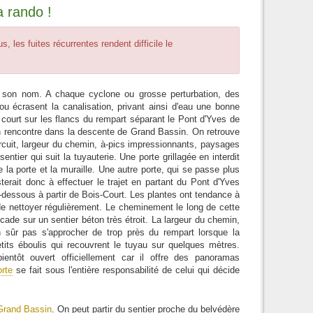
a rando !
, les fuites récurrentes rendent difficile le
 son nom. A chaque cyclone ou grosse perturbation, des
u écrasent la canalisation, privant ainsi d'eau une bonne
 court sur les flancs du rempart séparant le Pont d'Yves de
n rencontre dans la descente de Grand Bassin. On retrouve
ircuit, largeur du chemin, à-pics impressionnants, paysages
entier qui suit la tuyauterie. Une porte grillagée en interdit
la porte et la muraille. Une autre porte, qui se passe plus
terait donc à effectuer le trajet en partant du Pont d'Yves
-dessous à partir de Bois-Court. Les plantes ont tendance à
de nettoyer régulièrement. Le cheminement le long de cette
de sur un sentier béton très étroit. La largeur du chemin,
en sûr pas s'approcher de trop près du rempart lorsque la
etits éboulis qui recouvrent le tuyau sur quelques mètres.
tôt ouvert officiellement car il offre des panoramas
rte
se fait sous l'entière responsabilité de celui qui décide
Grand Bassin
. On peut partir du sentier proche du belvédère