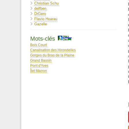
Christian Schu
delfben
DrGero
Flavio Hoarau
Gazelle
JP974
Laleu974
Mots-clés
Lora.c66
maevamrcht
Bois Court
mamagloglo
Canalisation des Hirondelles
Maraiiii
Gorges du Bras de la Plaine
Martial
Grand Bassin
Maxime Lenclen
Pont d'Yves
MaxPi
Îlet Marron
Max_x
Michel Re
misterfish
orando974
Oremus
Ousarsiph2
parépaparé
PHILIPPE . R
Pitchou987
Sophie M
Stoned