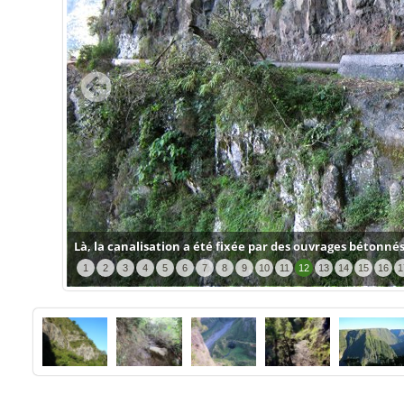
Là, la canalisation a été fixée par des ouvrages bétonné
1
2
3
4
5
6
7
8
9
10
11
12
13
14
15
16
1