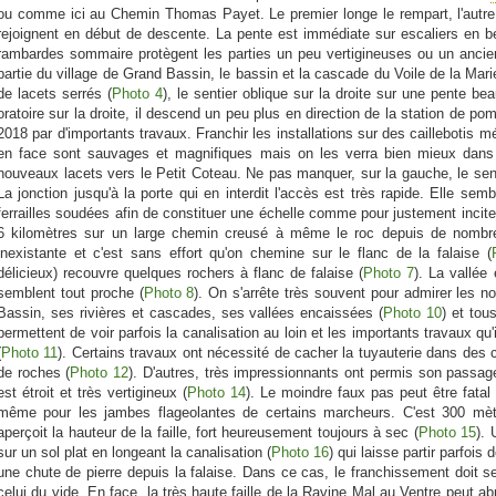
ou comme ici au Chemin Thomas Payet. Le premier longe le rempart, l'autre 
rejoignent en début de descente. La pente est immédiate sur escaliers en b
rambardes sommaire protègent les parties un peu vertigineuses ou un ancien
partie du village de Grand Bassin, le bassin et la cascade du Voile de la Mar
de lacets serrés (
Photo 4
), le sentier oblique sur la droite sur une pente 
oratoire sur la droite, il descend un peu plus en direction de la station de 
2018 par d'importants travaux. Franchir les installations sur des caillebotis
en face sont sauvages et magnifiques mais on les verra bien mieux dans
nouveaux lacets vers le Petit Coteau. Ne pas manquer, sur la gauche, le senti
La jonction jusqu'à la porte qui en interdit l'accès est très rapide. Elle s
ferrailles soudées afin de constituer une échelle comme pour justement incite
6 kilomètres sur un large chemin creusé à même le roc depuis de nombreu
inexistante et c'est sans effort qu'on chemine sur le flanc de la falaise (
délicieux) recouvre quelques rochers à flanc de falaise (
Photo 7
). La vallée 
semblent tout proche (
Photo 8
). On s'arrête très souvent pour admirer les n
Bassin, ses rivières et cascades, ses vallées encaissées (
Photo 10
) et tou
permettent de voir parfois la canalisation au loin et les importants travaux qu'
(
Photo 11
). Certains travaux ont nécessité de cacher la tuyauterie dans des
de roches (
Photo 12
). D'autres, très impressionnants ont permis son passa
est étroit et très vertigineux (
Photo 14
). Le moindre faux pas peut être fatal
même pour les jambes flageolantes de certains marcheurs. C'est 300 mètr
aperçoit la hauteur de la faille, fort heureusement toujours à sec (
Photo 15
). 
sur un sol plat en longeant la canalisation (
Photo 16
) qui laisse partir parfois
une chute de pierre depuis la falaise. Dans ce cas, le franchissement doit se
celui du vide. En face, la très haute faille de la Ravine Mal au Ventre peut ab