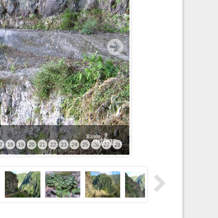
s
7
18
19
20
21
22
23
24
25
26
27
28