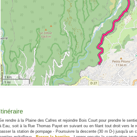
1 km
1 mi
Itinéraire
Se rendre à la Plaine des Cafres et rejoindre Bois Court pour prendre le senti
à Eau, soit à la Rue Thomas Payet en suivant ou en filant tout droit vers le
passer la station de pompage - Poursuivre la descente (30 m D-) jusqu'à un c
barrière métallique -
Passer la barrière
- Longer ensuite la canalisation jusq