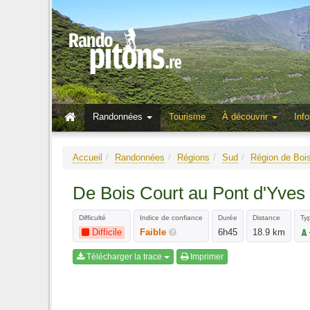
Randonnées
Tourisme
À découvrir
Info
Accueil
Randonnées
Régions
Sud
Région de Boi
De Bois Court au Pont d'Yves 
Difficulté
Indice de confiance
Durée
Distance
Typ
Difficile
Faible
6h45
18.9 km
Télécharger la trace
Imprimer