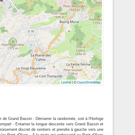
Leaflet
| ©
OpenStreetMap
er de Grand Bassin - Démarrer la randonnée, soit à l'Horloge
 rempart - Entamer la longue descente vers Grand Bassin et
roisement discret de sentiers et prendre à gauche vers une
u'au Pont d'Yves - A la route qui redescend au Pont d'Yves