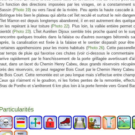
En fonction des directions imposées par les virages, on a constamment 
Bassin (
Photo 19
) ou vers l'aval de la rivière. Peu après la haute cascade 
distingue très bien le plateau qui abrita cet îlet reculé et surtout le rein dange
l'îlet Marron est depuis longtemps abandonné, il en est autrement des quelqu
en les repérant à leur toiture (
Photo 22
). Plus loin, la vallée entière perme
bientôt (
Photo 23
). L'Îlet Aurélien Dijoux semble très proche quand on le sur
rencontre quelques trouées dans la falaise ou d'autres ouvrages bétonnés san
après, la canalisation est fixée à la falaise et le sentier disparaît pour ê
certaines appréhensions pour les moins habitués (
Photo 26
). Cette passerelle
par temps de pluie qui favorise ces chutes (voir ci-dessous le commentaire e
arrive rapidement par le franchissement de la porte grillagée avertissant d'ai
haut, dans un lacet du Chemin Henry Cabeu, deux grands réservoirs récupèrent
près des réservoirs, on peut regagner Bois Court par le Chemin Henry Cabeu q
de Bois Court. Cette remontée est un peu longue mais s'effectue entre champs 
Ceux qui n'aiment ni le goudron, ni les fortes pentes de la remontée, effect
Bras de Pontho et s'arrêteront 6 km plus loin à la porte fermée vers Grand Bas
Particularités