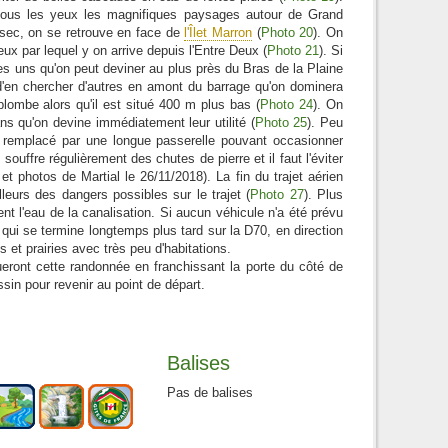
sous les yeux les magnifiques paysages autour de Grand
à sec, on se retrouve en face de
l'Îlet Marron
(
Photo 20
). On
reux par lequel y on arrive depuis l'Entre Deux (
Photo 21
). Si
es uns qu'on peut deviner au plus près du Bras de la Plaine
t d'en chercher d'autres en amont du barrage qu'on dominera
plombe alors qu'il est situé 400 m plus bas (
Photo 24
). On
s qu'on devine immédiatement leur utilité (
Photo 25
). Peu
tre remplacé par une longue passerelle pouvant occasionner
 souffre régulièrement des chutes de pierre et il faut l'éviter
t photos de Martial le 26/11/2018). La fin du trajet aérien
lleurs des dangers possibles sur le trajet (
Photo 27
). Plus
 l'eau de la canalisation. Si aucun véhicule n'a été prévu
ui se termine longtemps plus tard sur la D70, en direction
et prairies avec très peu d'habitations.
ueront cette randonnée en franchissant la porte du côté de
sin pour revenir au point de départ.
Balises
Pas de balises