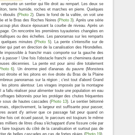
emprunte un sentier qui file droit au rempart. Les deux se
éton, terre humide, roches et marches en pierre. Quelques
 éboulis (
Photo 2
). Dans le fond de la vallée, on voit une
iée et le Bras des Roches Noires (
Photo 3
). Après une série
beaucoup plus douce épousant la courbe de niveau. Après un
pompage. On rencontre les premières tuyauteries changées en
 métalliques ou des échelles. Les panoramas sur les remparts
 quelques minutes (
Photo 5
). La pente s'intensifie sur de
er qui part en direction de la canalisation des Hirondelles.
emble impossible à franchir mais comporte sur la gauche des
r à passer ! Une fois l'obstacle franchi on cheminera durant
ses décennies. La pente est pour ainsi dire totalement
Photo 6
). Un énorme pied d'ananas du pauvre (Monstera
est étroite et les pitons en rive droite du Bras de la Plaine
ombreux panoramas sur la région ; c'est tout d'abord Grand
s les pitons alentour. Les virages imposés par la montagne
il a fallu réaliser pour alimenter toute une population en eau
 coffrages bétonnés pour les protéger des chutes fréquentes
ge sous de hautes cascades (
Photo 13
). Le sentier bétonné
 mais, objectivement, la largeur est suffisante pour passer,
es avant d'y arriver que ce passage fait peur quand on
Une fois cet écueil passé, le parcours est toujours le même
 des milliers de litres d'eau s'échappant d'une fissure crée par
 faire toujours du côté de la canalisation et surtout pas de
riter de belles cascades en cas de fortes pluies (
Photo 19
).