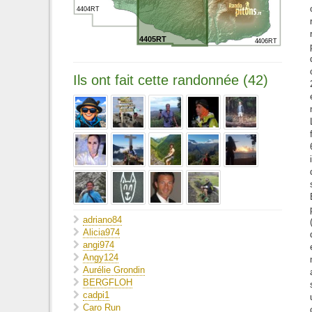
4404RT
4405RT
4406RT
Ils ont fait cette randonnée (42)
adriano84
Alicia974
angi974
Angy124
Aurélie Grondin
BERGFLOH
cadpi1
Caro Run