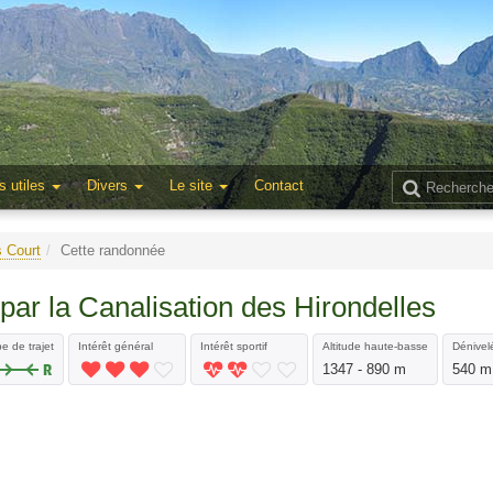
s utiles
Divers
Le site
Contact
s Court
Cette randonnée
par la Canalisation des Hirondelles
e de trajet
Intérêt général
Intérêt sportif
Altitude haute-basse
Dénivelé
1347 - 890 m
540 m