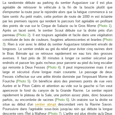
La randonnée débute au parking du sentier Augustave car il est plus
agréable de retrouver le véhicule à la fin de la boucle plutôt que
d'emprunter la route pour le rejoindre alors que la fatigue commence à se
faire sentir. Au petit matin, cette portion de route de 1000 m est éclairée
par les premiers rayons qui rendent le parcours fort agréable en profitant
des points de vue sur le Cirque de Salazie ou le Gros Morne (
Photo 1
).
Après un lacet serré, le sentier Scout débute sur la droite près d'un
panneau (
Photo 2
). Il est toujours agréable et facile dans une végétation
constituée de bois de couleurs, fougères arborescentes et branles (
Photo
3
). Rien à voir avec le début du sentier Augustave totalement envahi de
longoses. Le sentier ondule au gré du relief pour éviter cinq ravines dont
le Bras Bémale qui se retrouve rapidement en eau lors des grosses
averses. Il faut près de 30 minutes à longer ce sentier sécurisé par
endroits et passer les gués rocheux pour parvenir au pied du long escalier
qui remonte à Deux Fesses (
Photo 4
). Il peut impressionner mais il est
large et sécurisé d'une longue main courante. Le passage de deux
Fesses s'effectue sur une arête étroite dominée par l'imposant Morne de
Fourche (
Photo 5
). On bénéficie alors des premiers points de vue vers
Aurère et le Piton Cabris et attention au vide sur la gauche si l'on veut
apercevoir le fond du canyon de la Grande Ravine. Le sentier rejoint
rapidement le plateau de la Sale, une portion assez plate, donc boueuse
parfois, ou encombrée de racines (
Photo 6
). Un oratoire sur la droite se
situe au début d'un
sentier abrupt
descendant vers la Ravine Savon.
Poursuivre dans l'agréable sous-bois jusqu'au rein qui débute la longue
descente vers l'Îlet à Malheur (
Photo 7
). L'arête est plus étroite qu'à Deux