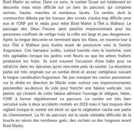
Bord Martin au retour. Dans ce sens, le sentier Scout est totalement en
descente mais reste difficile sur un tiers du parcours qui comporte
racines, hautes marches et nombreux lacets. Ce sentier, dont la
construction débuta par les travaux des scouts s'avéra trop difficile pour
eux et l'ONF prit le relais pour relier Bord Martin à l'Îlet à Malheur. Le
passage des Deux Fesses peut paraître impressionnant pour les
personnes souffrant de vertige mais la crête est large et peu dangereuse.
Après la longue descente se terminant dans les filaos, on traverse tour à
tour l'Îlet à Malheur puis Aurère avant de poursuivre vers le Sentier
Augustave. Ces hameaux isolés, surtout tournés vers le tourisme, sont
très agréables lorsque les jardins sont fleuris ou que les arbres fruitiers
produisent les fruits. Ils sont souvent l'occasion d'une halte pour se
rafraîchir dans les épiceries qu'on rencontre près du sentier. La deuxième
partie est très originale sur un sentier étroit et assez vertigineux suivant
la longue canalisation Augustave. Ne pas manquer les vastes panoramas
sur la droite en direction du Maïdo mais surtout ces impressionnantes
passerelles au-dessus du vide pour franchir une falaise verticale. Les
pierres qui chutent de cette falaise abîment l'ouvrage et obligent, hélas,
l'ONF à fermer régulièrement ce parcours. Le sentier est très bien
sécurisé suite à deux accidents mortels en 2019 mais il faut toujours être
vigilant lorsque le sentier est étroit ou que la végétation cache une partie
du cheminement. La fin du parcours est la seule véritable difficulté de la
boucle en raison des nombreux gués, des rochers ou des longoses avant
Bord Martin.