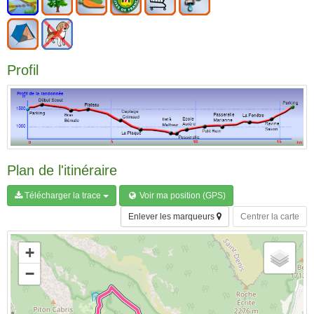
Profil
Plan de l'itinéraire
Télécharger la trace
Voir ma position (GPS)
Enlever les marqueurs
Centrer la carte
+
−