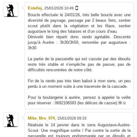
Estellej
,
25/01/2026 10:49
Boucle effectuée le 24/01/26, très belle boucle avec une
diversité de paysage, passage par 2 beaux îlets, sentier
scout plutôt dans la végétation et les filaos, sentier
augustave le long des falaises et d’un cours d’eau.
Dénivelé bien réparti donc rando agréable. Descente
jusqu’à Aurère : 3h30/3h50, remontée par augustave :
3h30
La partie de la passerelle qui est cassée par des éboulis
reste très stable et n’empêche pas de passer, pas de
difficultés rencontrées de notre côté.
Fin de la rando pas très bien balisé à mon sens, un peu
perdu à un moment suite à une traversée de la cascade.
Pour la boulangerie à aurère, pensez à appeler la veille
pour réserver : 0692106593 (les délices de cassie) 🌺☺️
Mike_Mro_974
,
15/01/2026 09:33
Réalisée le 14 janvier dans le sens Augustave-Aurère-
Scout. Une magnifique sortie ! Par contre la sortie de la
passerelle est toujours endommagée par un éboulis et