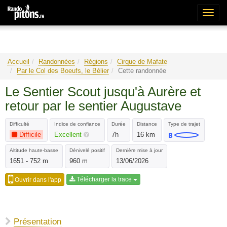
Bascu
la
naviga
Accueil
Randonnées
Régions
Cirque de Mafate
Par le Col des Boeufs, le Bélier
Cette randonnée
Le Sentier Scout jusqu'à Aurère et
retour par le sentier Augustave
Difficulté
Indice de confiance
Durée
Distance
Type de trajet
Difficile
Excellent
7h
16 km
Altitude haute-basse
Dénivelé positif
Dernière mise à jour
1651 - 752 m
960 m
13/06/2026
Télécharger la trace
Ouvrir dans l'app
Présentation