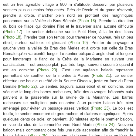
est un très agréable village à 900 m d'altitude, desservi par plusieurs
sentiers plus ou moins fréquentés. Près de l'école et du grand réservoir,
prendre à droite, marcher plein nord en profitant des magnifiques
panoramas sur la Vallée du Bras Bémale (
Photo 16
). Prendre la direction
du bois de filaos qui domine l'îlet et le traverser sans aucune difficulté
(
Photo 17
). Le sentier débouche sur le Petit Rein, à la fin des filaos
(
Photo 18
). Prendre tout son temps pour traverser ce nouveau rein un peu
étroit, surtout sableux et glissant (
Photo 19
). Profiter du paysage à
gauche vers la vallée du Bras des Merles et à droite sur celle du Bras
Bémale qu'on va bientôt longer. Le sentier oblique à angle droit et longera
pour longtemps le flanc de la Crête de la Marianne en suivant une
canalisation. Il est presque plat, pas très large, souvent sécurisé quand il
est en corniche (
Photo 20
). C'est une agréable balade reposante
permettant de souffler de la montée à Aurère (
Photo 21
). Le sentier
effectue une boucle du côté de la Source Oiseaux, juste en face du Piton
Bémale (
Photo 22
). Le sentier, toujours aussi étroit et en corniche, bien
sécurisé le long des barres rocheuses, frôle des ouvrages bétonnés puis
parvient à la passerelle sur la ravine de la Marianne. Les barres
rocheuses se multiplient puis on arrive à un premier balcon très bien
aménagé pour éviter un passage assez vertical (
Photo 23
). Le bois est
touffu, le sentier encombré de gros rochers et d'arbres magnifiques. Après
quelques dents de scie, on parvient, 10 minutes après le premier balcon,
en vue du clou de la remontée vers Bord Martin (
Photo 24
). Nouveau
balcon mais comportant cette fois une rude ascension afin de franchir la
haute falaise (
Photo 25
). L'ouvrage, de bonne facture, bien protégé du