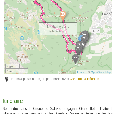
En attente d'une
interaction...
1 km
1 mi
Leaflet
| ©
OpenStreetMap
Tables à pique-nique, en partenariat avec
Carte de La Réunion
.
Itinéraire
Se rendre dans le Cirque de Salazie et gagner Grand Ilet – Eviter le
village et monter vers le Col des Bœufs - Passer le Bélier puis les huit