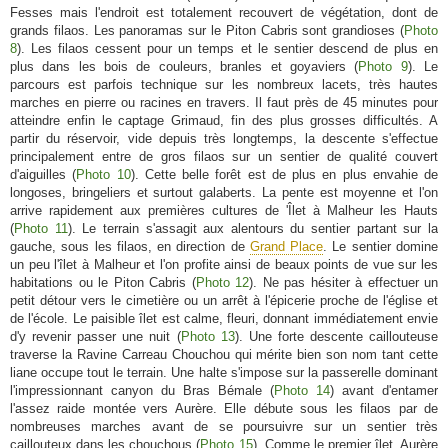
Fesses mais l'endroit est totalement recouvert de végétation, dont de
grands filaos. Les panoramas sur le Piton Cabris sont grandioses (
Photo
8
). Les filaos cessent pour un temps et le sentier descend de plus en
plus dans les bois de couleurs, branles et goyaviers (
Photo 9
). Le
parcours est parfois technique sur les nombreux lacets, très hautes
marches en pierre ou racines en travers. Il faut près de 45 minutes pour
atteindre enfin le captage Grimaud, fin des plus grosses difficultés. A
partir du réservoir, vide depuis très longtemps, la descente s'effectue
principalement entre de gros filaos sur un sentier de qualité couvert
d'aiguilles (
Photo 10
). Cette belle forêt est de plus en plus envahie de
longoses, bringeliers et surtout galaberts. La pente est moyenne et l'on
arrive rapidement aux premières cultures de 'Îlet à Malheur les Hauts
(
Photo 11
). Le terrain s'assagit aux alentours du sentier partant sur la
gauche, sous les filaos, en direction de
Grand Place
. Le sentier domine
un peu l'îlet à Malheur et l'on profite ainsi de beaux points de vue sur les
habitations ou le Piton Cabris (
Photo 12
). Ne pas hésiter à effectuer un
petit détour vers le cimetière ou un arrêt à l'épicerie proche de l'église et
de l'école. Le paisible îlet est calme, fleuri, donnant immédiatement envie
d'y revenir passer une nuit (
Photo 13
). Une forte descente caillouteuse
traverse la Ravine Carreau Chouchou qui mérite bien son nom tant cette
liane occupe tout le terrain. Une halte s'impose sur la passerelle dominant
l'impressionnant canyon du Bras Bémale (
Photo 14
) avant d'entamer
l'assez raide montée vers Aurère. Elle débute sous les filaos par de
nombreuses marches avant de se poursuivre sur un sentier très
caillouteux dans les chouchous (
Photo 15
). Comme le premier îlet, Aurère