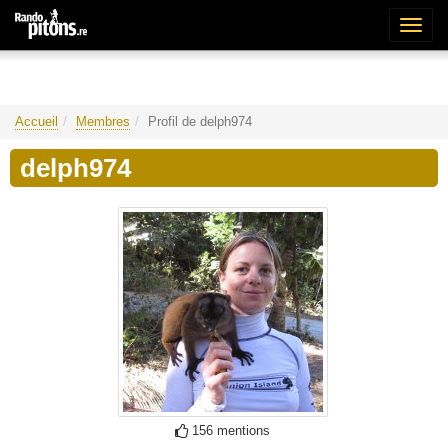
Bascu
la
naviga
Accueil
Membres
Profil de delph974
delph974
156 mentions