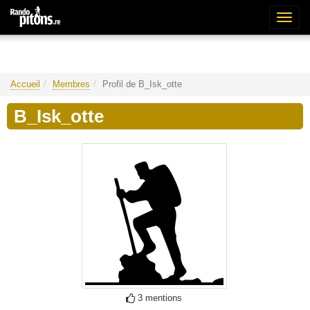
Bascu
la
naviga
Accueil
Membres
Profil de B_Isk_otte
B_Isk_otte
3 mentions