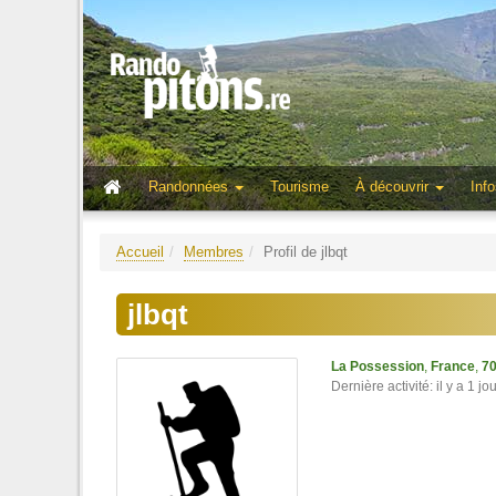
Randonnées
Tourisme
À découvrir
Info
Accueil
Membres
Profil de jlbqt
jlbqt
La Possession
,
France
,
70
Dernière activité: il y a 1 jo