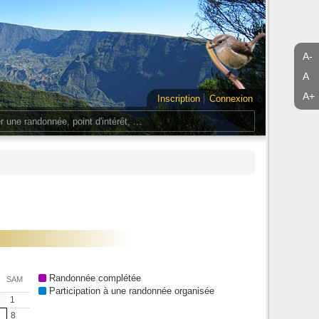
A-
A
A+
Inscription
Connexion
Randonnée complétée
SAM
Participation à une randonnée organisée
1
8