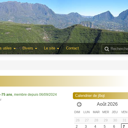
s utiles
Divers
Le site
Contact
-75 ans
, membre depuis 06/09/2024
Calendrier de jlbqt
ur
Août 2026
DIM
LUN
MAR
MER
JEU
VEN
26
27
28
29
30
31
2
3
4
5
6
7