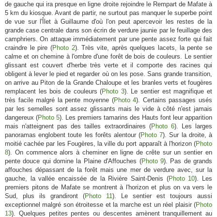
de gauche qui ira presque en ligne droite rejoindre le Rempart de Mafate à
5 km du kiosque. Avant de partir, ne surtout pas manquer le superbe point
de vue sur l'Îlet à Guillaume d'où l'on peut apercevoir les restes de la
grande case centrale dans son écrin de verdure jaunie par le feuillage des
camphriers. On attaque immédiatement par une pente assez forte qui fait
craindre le pire (
Photo 2
). Très vite, après quelques lacets, la pente se
calme et on chemine à l'ombre d'une forêt de bois de couleurs. Le sentier
glissant est couvert d'herbe très verte et il comporte des racines qui
obligent à lever le pied et regarder où on les pose. Sans grande transition,
on arrive au Piton de la Grande Chaloupe et les branles verts et fougères
remplacent les bois de couleurs (
Photo 3
). Le sentier est magnifique et
très facile malgré la pente moyenne (
Photo 4
). Certains passages usés
par les semelles sont assez glissants mais le vide à côté n'est jamais
dangereux (
Photo 5
). Les premiers tamarins des Hauts font leur apparition
mais n'atteignent pas des tailles extraordinaires (
Photo 6
). Les larges
panoramas englobent toute les forêts alentour (
Photo 7
). Sur la droite, à
moitié cachée par les Fougères, la ville du port apparaît à l'horizon (
Photo
8
). On commence alors à cheminer en ligne de crête sur un sentier en
pente douce qui domine la Plaine d'Affouches (
Photo 9
). Pas de grands
affouches dépassant de la forêt mais une mer de verdure avec, sur la
gauche, la vallée encaissée de la Rivière Saint-Denis (
Photo 10
). Les
premiers pitons de Mafate se montrent à l'horizon et plus on va vers le
Sud, plus ils grandiront (
Photo 11
). Le sentier est toujours aussi
exceptionnel malgré son étroitesse et la marche est un réel plaisir (
Photo
13
). Quelques petites pentes ou descentes amènent tranquillement au