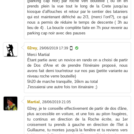
(parking cap noir) par roche vert bouteille ( où on en
prends plein la vue tout le long de la Crete jusqu’au
kiosque d’affouches et retour par le sentier des lataniers
qui est maintenant défriché au 2/3, (merci l’onf?), ce qui
nous a permis de réduire le temps de descente ( 3h au
lieu de 4) . La boucle complète faite en 7h pour revenir au
parking cap noir avec des pauses
02rey
,
29/06/2019 17:39
Merci Martial
Étant partie avec un novice en rando on a choisi de partir
de Dos d'Ane et de prendre l'itinéraire proposé, nous
avons fait demi tour/retour sur nos pas (petite variante au
niveau roche verre bouteille)
5h20 de marche tranquille, 16km au total
J'essaierai une autre fois ton itinairaire ;)
Martial
,
28/06/2019 21:05
02rey, je te conseille effectivement de partir de dos d'âne,
plus accessible en voiture, et une fois au piton fougères,
tu continus en direction de la Roche écrite, au 1er
croisement tu prends à gauche en direction de l'îlet à
Guillaume, tu montes jusqu'à la fenêtre et tu reviens vers