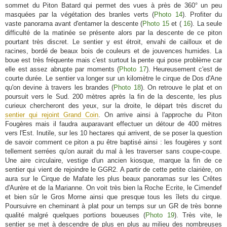
sommet du Piton Batard qui permet des vues à près de 360° un peu
masquées par la végétation des branles verts (
Photo 14
). Profiter du
vaste panorama avant d'entamer la descente (
Photo 15
et (
16
). La seule
difficulté de la matinée se présente alors par la descente de ce piton
pourtant très discret. Le sentier y est étroit, envahi de cailloux et de
racines, bordé de beaux bois de couleurs et de jouvences humides. La
boue est très fréquente mais c'est surtout la pente qui pose problème car
elle est assez abrupte par moments (
Photo 17
). Heureusement c'est de
courte durée. Le sentier va longer sur un kilomètre le cirque de Dos d'Ane
qu'on devine à travers les brandes (
Photo 18
). On retrouve le plat et on
poursuit vers le Sud. 200 mètres après la fin de la descente, les plus
curieux chercheront des yeux, sur la droite, le départ très discret du
sentier qui rejoint Grand Coin
. On arrive ainsi à l'approche du Piton
Fougères mais il faudra auparavant effectuer un détour de 400 mètres
vers l'Est. Inutile, sur les 10 hectares qui arrivent, de se poser la question
de savoir comment ce piton a pu être baptisé ainsi : les fougères y sont
tellement serrées qu'on aurait du mal à les traverser sans coupe-coupe.
Une aire circulaire, vestige d'un ancien kiosque, marque la fin de ce
sentier qui vient de rejoindre le GGR2. A partir de cette petite clairière, on
aura sur le Cirque de Mafate les plus beaux panoramas sur les Crêtes
d'Aurère et de la Marianne. On voit très bien la Roche Ecrite, le Cimendef
et bien sûr le Gros Morne ainsi que presque tous les îlets du cirque.
Poursuivre en cheminant à plat pour un temps sur un GR de très bonne
qualité malgré quelques portions boueuses (
Photo 19
). Très vite, le
sentier se met à descendre de plus en plus au milieu des nombreuses