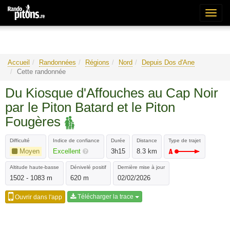
Bascu
la
naviga
Accueil
Randonnées
Régions
Nord
Depuis Dos d'Ane
Cette randonnée
Du Kiosque d'Affouches au Cap Noir
par le Piton Batard et le Piton
Fougères
Difficulté
Indice de confiance
Durée
Distance
Type de trajet
Moyen
Excellent
3h15
8.3 km
Altitude haute-basse
Dénivelé positif
Dernière mise à jour
1502 - 1083 m
620 m
02/02/2026
Télécharger la trace
Ouvrir dans l'app