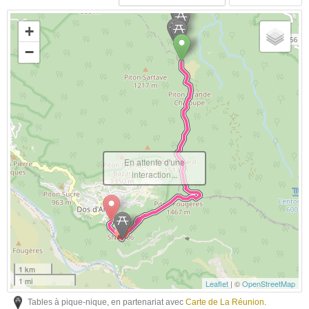
+
−
En attente d'une
interaction...
1 km
1 mi
Leaflet
| ©
OpenStreetMap
Tables à pique-nique, en partenariat avec
Carte de La Réunion
.