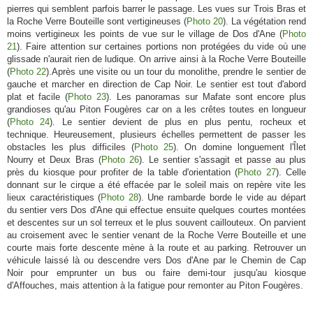
pierres qui semblent parfois barrer le passage. Les vues sur Trois Bras et
la Roche Verre Bouteille sont vertigineuses (
Photo 20
). La végétation rend
moins vertigineux les points de vue sur le village de Dos d'Ane (
Photo
21
). Faire attention sur certaines portions non protégées du vide où une
glissade n'aurait rien de ludique. On arrive ainsi à la Roche Verre Bouteille
(
Photo 22
).Après une visite ou un tour du monolithe, prendre le sentier de
gauche et marcher en direction de Cap Noir. Le sentier est tout d'abord
plat et facile (
Photo 23
). Les panoramas sur Mafate sont encore plus
grandioses qu'au Piton Fougères car on a les crêtes toutes en longueur
(
Photo 24
). Le sentier devient de plus en plus pentu, rocheux et
technique. Heureusement, plusieurs échelles permettent de passer les
obstacles les plus difficiles (
Photo 25
). On domine longuement l'Îlet
Nourry et Deux Bras (
Photo 26
). Le sentier s'assagit et passe au plus
près du kiosque pour profiter de la table d'orientation (
Photo 27
). Celle
donnant sur le cirque a été effacée par le soleil mais on repère vite les
lieux caractéristiques (
Photo 28
). Une rambarde borde le vide au départ
du sentier vers Dos d'Ane qui effectue ensuite quelques courtes montées
et descentes sur un sol terreux et le plus souvent caillouteux. On parvient
au croisement avec le sentier venant de la Roche Verre Bouteille et une
courte mais forte descente mène à la route et au parking. Retrouver un
véhicule laissé là ou descendre vers Dos d'Ane par le Chemin de Cap
Noir pour emprunter un bus ou faire demi-tour jusqu'au kiosque
d'Affouches, mais attention à la fatigue pour remonter au Piton Fougères.