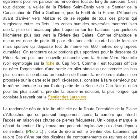
également pour les panoramas rencontrés tout au long du parcours. C'est
tout d'abord la vallée de la Rivière Saint-Denis vers le Sentier de la
Canalisation de l'Îlet à Guillaume, puis la Forêt de la Plaine d'Affouches
avant d'arriver vers Mafate et de se régaler de tous ces pitons qui
surgissent entre les îlets. Les zones humides traversées montrent bien
que la pluie est beaucoup plus fréquente sur les hauteurs que quelques
kilomètres plus bas vers la Rivière des Galets. Comme d'habitude le
mieux est donc de partir tôt pour effectuer cette courte balade familiale
mais sportive qui dépasse tout de même les 600 mètres de grimpées
cumulées. On rencontre deux portions plus sportives pour la descente du
Piton Batard puis une nouvelle descente vers la Roche Verre Bouteille
(voir étymologie sur la
fiche
du Cap Noir). Comme il est toujours difficile
de gérer l'organisation d'une sortie en aller simple ou de prendre les bus
plus ou moins nombreux en fonction de l'heure, la meilleure solution, non
proposée sur la carte et le profil ci-dessous, consiste à faire demi-tour par
le même itinéraire ou par l'autre partie de la Boucle du Cap Noir et enfin
pour les plus sportifs, prendre la troisième solution, la plus longue, qui
consiste à revenir par le
Sentier des Lataniers
.
La randonnée débute à la fin officielle de la Route Forestière de la Plaine
d'Affouches qui se poursuit longuement après la barrière qui interdit
l'accès en raison des chutes de pierres fréquentes. Un kiosque marque le
départ du sentier. On y trouve une pancarte explicative puis deux départs
de sentiers (
Photo 1
) ; celui de droite est le Sentier des Lataniers qui
rejoint Dos d'Ane par des dizaines de contournements de ravines et celui