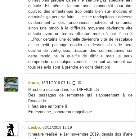
on est bien préparé ça ne me semble pas spécialement
difficile. Et même d'accord avec orando974 pour dire
qu'avec des enfants-pas trop petits bien sûr- motivés et
entrainés ça peut se faire....Le site randopitons s'adresse
évidemment à des randonneurs motivés et entrainés
sinon une rando à la difficulté moyenne deviendra vite
difficile avec un temps effectué multiplié par 2 ou 3
....Pour certains une échelle deviendra vite de l'escalade
et un petit passage anodin au dessus du vide sera
qualifié de vertigineux....(aucun des commentaires sur
cette rando ne la qualifie de difficile mais je peux
comprendre que subjectivement il en soit autrement car
tous les avis sont à prendre en considération)
knuta
,
16/11/2019 07:14
Marche à classer dans les DIFFICILES
Des passages de remontée qui s'apparentent à de
l'escalade.
Il faut être en forme !!!
En revanche, panorama magnifique
Lesbo
,
02/11/2019 12:19
Itinéraire réalisé le 1er novembre 2019, depuis dos d’ane