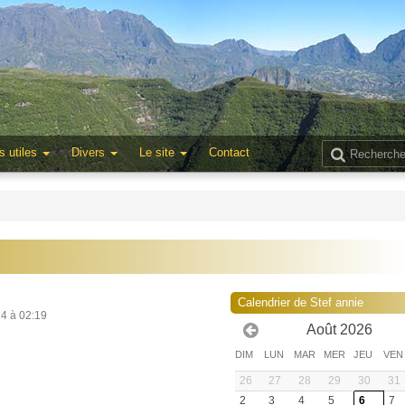
s utiles
Divers
Le site
Contact
Calendrier de Stef annie
24 à 02:19
Août 2026
DIM
LUN
MAR
MER
JEU
VEN
26
27
28
29
30
31
2
3
4
5
6
7