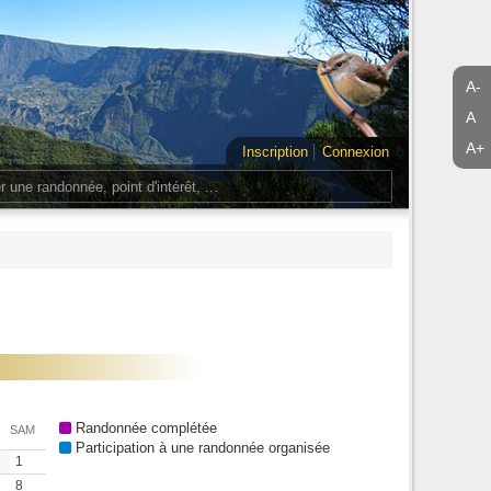
A-
A
A+
Inscription
Connexion
Randonnée complétée
SAM
Participation à une randonnée organisée
1
8