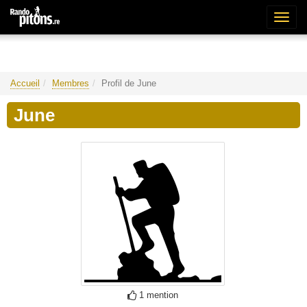
Bascu
la
naviga
Accueil
Membres
Profil de June
June
1 mention