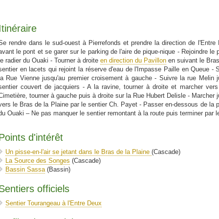
Itinéraire
Se rendre dans le sud-ouest à Pierrefonds et prendre la direction de l'Entre
avant le pont et se garer sur le parking de l'aire de pique-nique - Rejoindre le 
le radier du Ouaki - Tourner à droite
en direction du Pavillon
en suivant le Bras 
sentier en lacets qui rejoint la réserve d'eau de l'Impasse Paille en Queue - 
la Rue Vienne jusqu'au premier croisement à gauche - Suivre la rue Melin j
sentier couvert de jacquiers - A la ravine, tourner à droite et marcher ve
Cimetière, tourner à gauche puis à droite sur la Rue Hubert Delisle - Marcher j
vers le Bras de la Plaine par le sentier Ch. Payet - Passer en-dessous de la p
du Ouaki – Ne pas manquer le sentier remontant à la route puis terminer par le 
Points d'intérêt
Un pisse-en-l'air se jetant dans le Bras de la Plaine
(Cascade)
La Source des Songes
(Cascade)
Bassin Sassa
(Bassin)
Sentiers officiels
Sentier Tourangeau à l'Entre Deux