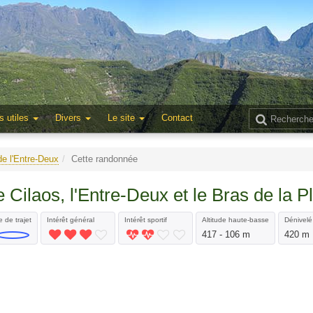
s utiles
Divers
Le site
Contact
de l'Entre-Deux
Cette randonnée
 Cilaos, l'Entre-Deux et le Bras de la P
 de trajet
Intérêt général
Intérêt sportif
Altitude haute-basse
Dénivelé 
417 - 106 m
420 m