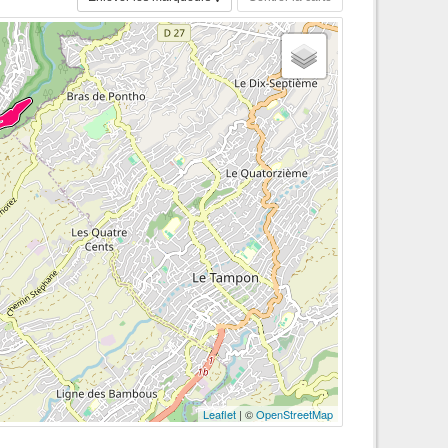
Leaflet
| ©
OpenStreetMap