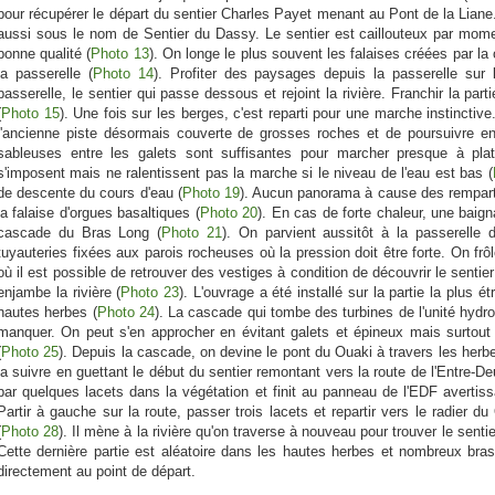
pour récupérer le départ du sentier Charles Payet menant au Pont de la Liane
aussi sous le nom de Sentier du Dassy. Le sentier est caillouteux par mom
bonne qualité (
Photo 13
). On longe le plus souvent les falaises créées par la 
la passerelle (
Photo 14
). Profiter des paysages depuis la passerelle sur
passerelle, le sentier qui passe dessous et rejoint la rivière. Franchir la part
(
Photo 15
). Une fois sur les berges, c'est reparti pour une marche instinctive.
l'ancienne piste désormais couverte de grosses roches et de poursuivre en 
sableuses entre les galets sont suffisantes pour marcher presque à plat
s'imposent mais ne ralentissent pas la marche si le niveau de l'eau est bas (
de descente du cours d'eau (
Photo 19
). Aucun panorama à cause des rempart
la falaise d'orgues basaltiques (
Photo 20
). En cas de forte chaleur, une baig
cascade du Bras Long (
Photo 21
). On parvient aussitôt à la passerelle d
tuyauteries fixées aux parois rocheuses où la pression doit être forte. On f
où il est possible de retrouver des vestiges à condition de découvrir le sentie
enjambe la rivière (
Photo 23
). L'ouvrage a été installé sur la partie la plus ét
hautes herbes (
Photo 24
). La cascade qui tombe des turbines de l'unité hydr
manquer. On peut s'en approcher en évitant galets et épineux mais surtout
(
Photo 25
). Depuis la cascade, on devine le pont du Ouaki à travers les herbes
la suivre en guettant le début du sentier remontant vers la route de l'Entre-De
par quelques lacets dans la végétation et finit au panneau de l'EDF avertis
Partir à gauche sur la route, passer trois lacets et repartir vers le radier du 
(
Photo 28
). Il mène à la rivière qu'on traverse à nouveau pour trouver le sentie
Cette dernière partie est aléatoire dans les hautes herbes et nombreux bras
directement au point de départ.