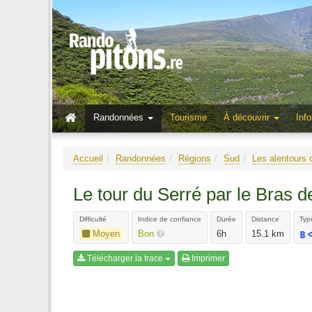
Randonnées
Tourisme
À découvrir
Info
Accueil
Randonnées
Régions
Sud
Les alentours 
Le tour du Serré par le Bras de
Difficulté
Indice de confiance
Durée
Distance
Type
Moyen
Bon
6h
15.1 km
Télécharger la trace
Imprimer