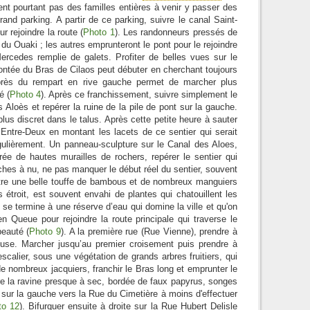
ent pourtant pas des familles entières à venir y passer des
rand parking. A partir de ce parking, suivre le canal Saint-
r rejoindre la route (
Photo 1
). Les randonneurs pressés de
r du Ouaki ; les autres emprunteront le pont pour le rejoindre
Mercedes remplie de galets. Profiter de belles vues sur le
ontée du Bras de Cilaos peut débuter en cherchant toujours
près du rempart en rive gauche permet de marcher plus
é (
Photo 4
). Après ce franchissement, suivre simplement le
 Aloès et repérer la ruine de la pile de pont sur la gauche.
plus discret dans le talus. Après cette petite heure à sauter
l’Entre-Deux en montant les lacets de ce sentier qui serait
régulièrement. Un panneau-sculpture sur le Canal des Aloes,
ée de hautes murailles de rochers, repérer le sentier qui
ches à nu, ne pas manquer le début réel du sentier, souvent
tre une belle touffe de bambous et de nombreux manguiers
 étroit, est souvent envahi de plantes qui chatouillent les
Il se termine à une réserve d’eau qui domine la ville et qu'on
en Queue pour rejoindre la route principale qui traverse le
beauté (
Photo 9
). A la première rue (Rue Vienne), prendre à
deuse. Marcher jusqu’au premier croisement puis prendre à
scalier, sous une végétation de grands arbres fruitiers, qui
e nombreux jacquiers, franchir le Bras long et emprunter le
vre la ravine presque à sec, bordée de faux papyrus, songes
 sur la gauche vers la Rue du Cimetière à moins d'effectuer
to 12
). Bifurquer ensuite à droite sur la Rue Hubert Delisle