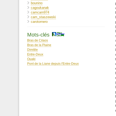
bounino
cagoukanak
camcam974
cam_staszewski
carotornero
Cayman432
Célia85
Mots-clés
Celin1986
Céline Durand
Bras de Cilaos
charlouhibou
Bras de la Plaine
chlochambs
Dimitile
Chloe Maillard
Entre-Deux
Christian L
Ouaki
Christian Léautier
Pont de la Liane depuis l'Entre-Deux
colinevmd
cousin
cyril974
David450
DrGero
élastiques
Em’s
enoraez
Eudes Rgr
EveA974
Fanch