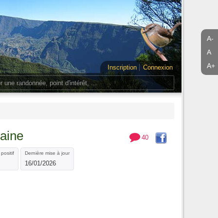
A-
A
A+
Inscription
Connexion
laine
40
positif
Dernière mise à jour
16/01/2026