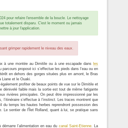
024 pour refaire l'ensemble de la boucle. Le nettoyage
que totalement disparu. C'est le moment ou jamais
ttre à jour l'application.
aisant grimper rapidement le niveau des eaux.
-Deux à une montée au Dimitile ou à une escapade dans
les
u parcours proposé ici s’effectue les pieds dans l’eau ou en
intérêt en dehors des gorges situées plus en amont, le Bras
a Liane et le Ouaki.
galement profiter de beaux points de vue sur le Dimitile et
 dénivelé faible mais la sortie est tout de même fatigante
ux rivières principales. On peut être impressionné par les
 l’itinéraire s’effectue à l’instinct. Les traces montrent que
u fil du temps les hautes herbes reprendront possession des
. Le sentier de l'Îlet Rolland, quant à lui, se pratique sans
ù démarre l’alimentation en eau du
canal Saint-Etienne
. La