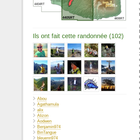
4404RT
4405RT
4406RT
Ils ont fait cette randonnée (102)
Abou
Agathamula
alix
Alizon
Aodwen
Benjamin974
BinTangue
bleuenn974