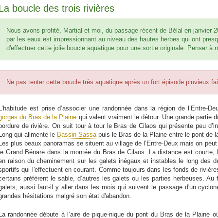
La boucle des trois rivières
Nous avons profité, Martial et moi, du passage récent de Bélal en janvier 2
par les eaux est impressionnant au niveau des hautes herbes qui ont pres
d'effectuer cette jolie boucle aquatique pour une sortie originale. Penser à me
Ne pas tenter cette boucle très aquatique après un fort épisode pluvieux f
L’habitude est prise d’associer une randonnée dans la région de l’Entre
gorges du Bras de la Plaine
qui valent vraiment le détour. Une grande partie d
bordure de rivière. On suit tour à tour le Bras de Cilaos qui présente peu d’
Long qui alimente le
Bassin Sassa
puis le Bras de la Plaine entre le pont de l
Les plus beaux panoramas se situent au village de l’Entre-Deux mais on peut é
le Grand Bénare dans la montée du Bras de Cilaos. La distance est courte, le
en raison du cheminement sur les galets inégaux et instables le long des de
sportifs qui l'effectuent en courant. Comme toujours dans les fonds de rivières,
certains préfèrent le sable, d’autres les galets ou les parties herbeuses. A
galets, aussi faut-il y aller dans les mois qui suivent le passage d'un cyclone
grandes hésitations malgré son état d'abandon.
La randonnée débute à l’aire de pique-nique du pont du Bras de la Plaine o