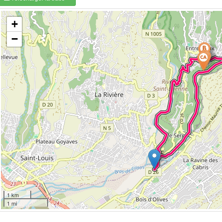
+
−
1 km
1 mi