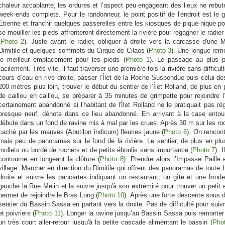
chaleur accablante, les ordures et l’aspect peu engageant des lieux ne rebut
week-ends complets. Pour le randonneur, le point positif de l'endroit est le g
Etienne et franchir quelques passerelles entre les kiosques de pique-nique pou
se mouiller les pieds affronteront directement la rivière pour regagner le radie
(
Photo 2
). Juste avant le radier, obliquer à droite vers la carcasse d'une 
Dimitile et quelques sommets du Cirque de Cilaos (
Photo 3
). Une longue rem
le meilleur emplacement pour les pieds (
Photo 1
). Le passage au plus 
facilement. Très vite, il faut traverser une première fois la rivière sans difficult
cours d’eau en rive droite, passer l’Îlet de la Roche Suspendue puis celui des
200 mètres plus loin, trouver le début du sentier de l’Îlet Rolland, de plus en 
de caillou en caillou, se préparer à 35 minutes de grimpette pour rejoindre 
certainement abandonné si l'habitant de l'Îlet Rolland ne le pratiquait pas 
presque neuf, dénote dans ce lieu abandonné. En arrivant à la case entour
débute dans un fond de ravine mis à mal par les crues. Après 30 m sur les ro
caché par les mauves (Abutilon indicum) fleuries jaune (
Photo 6
). On rencon
mais peu de panoramas sur le fond de la rivière. Le sentier, de plus en plus
mollets ou bordé de rochers et de petits éboulis sans importance (
Photo 7
). 
contourne en longeant la clôture (
Photo 8
). Prendre alors l’Impasse Paille 
village. Marcher en direction du Dimitile qui offrent des panoramas de toute 
droite et suivre les pancartes indiquant un restaurant, un gîte et une bro
gauche la Rue Melin et la suivre jusqu'à son extrémité pour trouver un petit e
permet de rejoindre le Bras Long (
Photo 10
). Après une forte descente sous d
sentier du Bassin Sassa en partant vers la droite. Pas de difficulté pour sui
et poivriers (
Photo 11
). Longer la ravine jusqu’au Bassin Sassa puis remonter
un très court aller-retour jusqu'à la petite cascade alimentant le bassin (
Pho