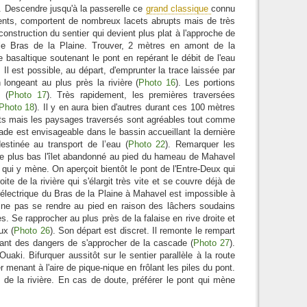
. Descendre jusqu'à la passerelle ce
grand classique
connu
ents, comportent de nombreux lacets abrupts mais de très
construction du sentier qui devient plus plat à l'approche de
 le Bras de la Plaine. Trouver, 2 mètres en amont de la
ie basaltique soutenant le pont en repérant le débit de l'eau
 Il est possible, au départ, d'emprunter la trace laissée par
longeant au plus près la rivière (
Photo 16
). Les portions
 (
Photo 17
). Très rapidement, les premières traversées
Photo 18
). Il y en aura bien d'autres durant ces 100 mètres
s mais les paysages traversés sont agréables tout comme
nade est envisageable dans le bassin accueillant la dernière
estinée au transport de l’eau (
Photo 22
). Remarquer les
rôle plus bas l'îlet abandonné au pied du hameau de Mahavel
r qui y mène. On aperçoit bientôt le pont de l'Entre-Deux qui
roite de la rivière qui s'élargit très vite et se couvre déjà de
oélectrique du Bras de la Plaine à Mahavel est impossible à
 ne pas se rendre au pied en raison des lâchers soudains
. Se rapprocher au plus près de la falaise en rive droite et
ux (
Photo 26
). Son départ est discret. Il remonte le rempart
sant des dangers de s'approcher de la cascade (
Photo 27
).
Ouaki. Bifurquer aussitôt sur le sentier parallèle à la route
r menant à l'aire de pique-nique en frôlant les piles du pont.
 de la rivière. En cas de doute, préférer le pont qui mène