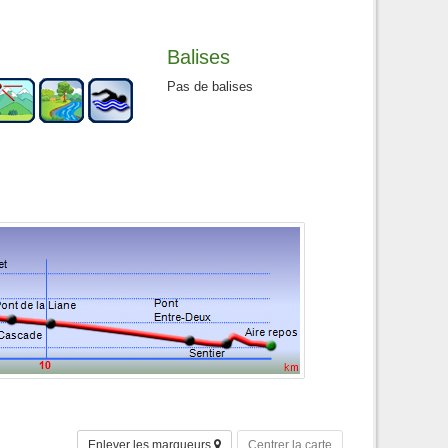
Balises
Pas de balises
Enlever les marqueurs
Centrer la carte