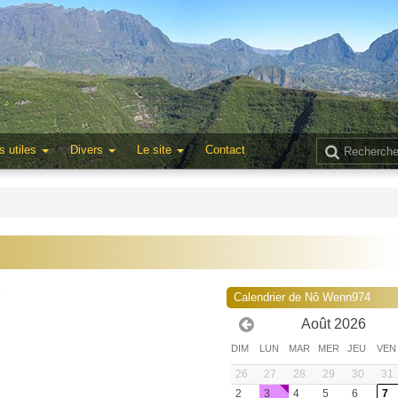
s utiles
Divers
Le site
Contact
3
Calendrier de Nô Wenn974
Août 2026
DIM
LUN
MAR
MER
JEU
VEN
26
27
28
29
30
31
2
3
4
5
6
7