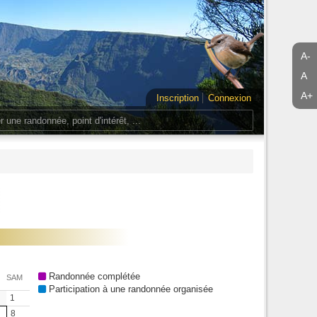
A-
A
A+
Inscription
Connexion
Randonnée complétée
SAM
Participation à une randonnée organisée
1
8