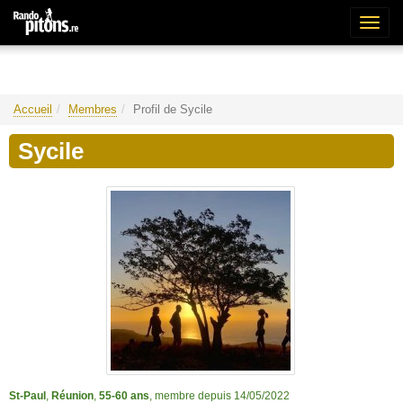
Bascu
la
naviga
Accueil
Membres
Profil de Sycile
Sycile
St-Paul
,
Réunion
,
55-60 ans
, membre depuis 14/05/2022