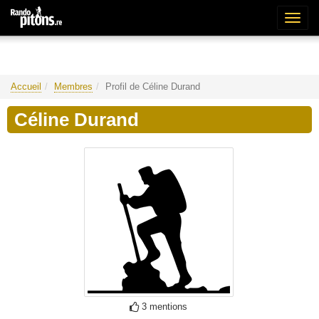
Bascu
la
naviga
Accueil
Membres
Profil de Céline Durand
Céline Durand
3 mentions