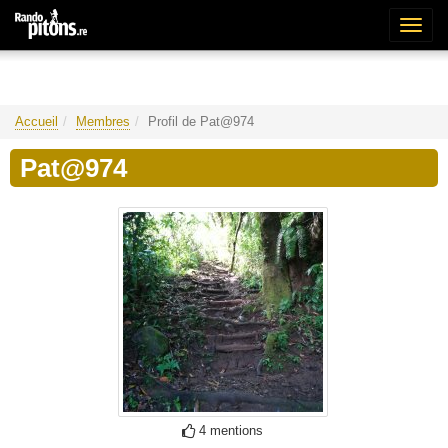
Bascu
la
naviga
Accueil
Membres
Profil de Pat@974
Pat@974
4 mentions