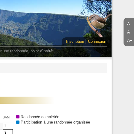
A-
A
A+
Inscription
Connexion
Randonnée complétée
SAM
Participation à une randonnée organisée
1
8