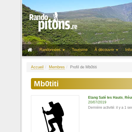
Randonnées
Tourisme
À découvrir
Info
Accueil
Membres
Profil de Mb0titi
Mb0titi
Etang Salé les Hauts
,
Réu
20/07/2019
Dernière activité: il y a 1 