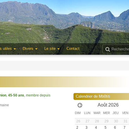
s utiles
Divers
Le site
Contact
nion
,
45-50 ans
, membre depuis
Calendrier de Mb0titi
Août 2026
semaine
DIM
LUN
MAR
MER
JEU
VEN
26
27
28
29
30
31
2
3
4
5
6
7