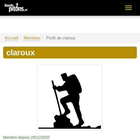
Bascu
la
naviga
Accueil
Membres
Profil de claroux
claroux
Membre depuis 29/11/2020