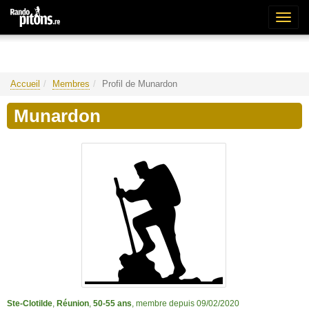
Bascu
la
naviga
Accueil
Membres
Profil de Munardon
Munardon
Ste-Clotilde
,
Réunion
,
50-55 ans
, membre depuis 09/02/2020