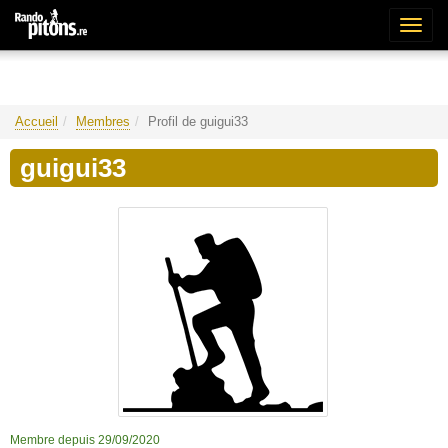
Bascu
la
naviga
Accueil
Membres
Profil de guigui33
guigui33
Membre depuis 29/09/2020