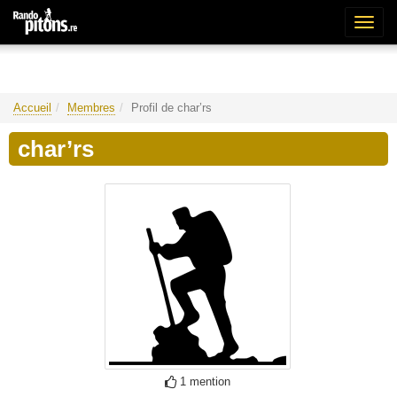
Bascu
la
naviga
Accueil
Membres
Profil de char’rs
char’rs
1 mention