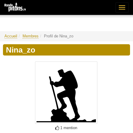
Bascu
la
naviga
Accueil
Membres
Profil de Nina_zo
Nina_zo
1 mention