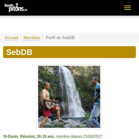
Bascu
la
naviga
Accueil
Membres
Profil de SebDB
SebDB
St-Denis
,
Réunion
,
30-35 ans
, membre depuis 23/08/2017