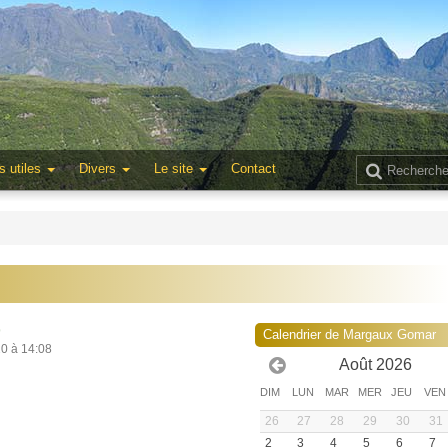
s utiles
Divers
Le site
Contact
9
Calendrier de Margaux Gomar
20 à 14:08
Août 2026
DIM
LUN
MAR
MER
JEU
VEN
26
27
28
29
30
31
2
3
4
5
6
7