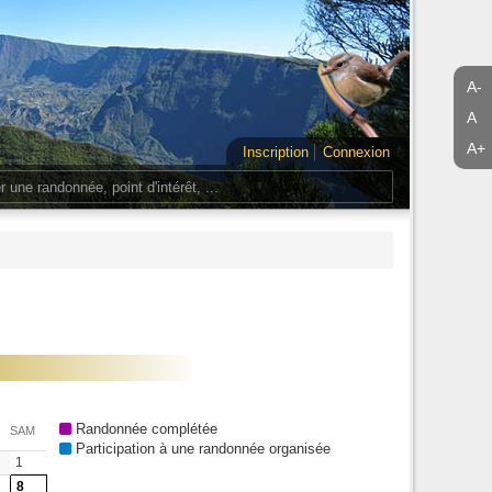
A-
A
A+
Inscription
Connexion
Randonnée complétée
SAM
Participation à une randonnée organisée
1
8