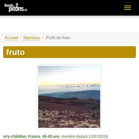
Bascu
la
naviga
Accueil
Membres
Profil de fruto
fruto
viry-châtillon
,
France
,
40-45 ans
, membre depuis 12/07/2018