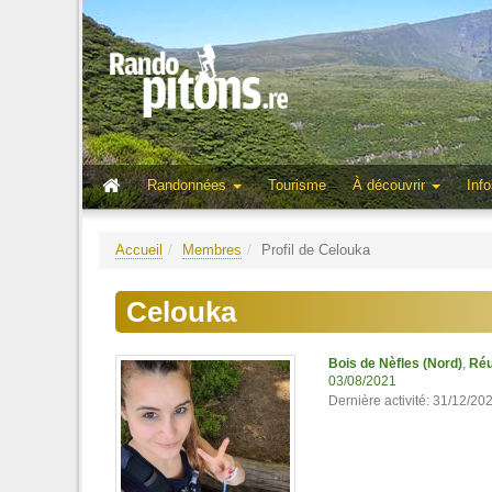
Randonnées
Tourisme
À découvrir
Info
Accueil
Membres
Profil de Celouka
Celouka
Bois de Nèfles (Nord)
,
Réu
03/08/2021
Dernière activité: 31/12/20