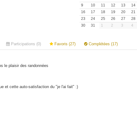
9
10
11
12
13
14
16
17
18
19
20
21
23
24
25
26
27
28
30
31
1
2
3
4
Participations (0)
Favoris (27)
Complétées (17)
ns le plaisir des randonnées
t cette auto-satisfaction du "je l'ai fait" :)