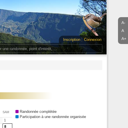
A-
A
A+
Inscription
Connexion
Randonnée complétée
SAM
Participation à une randonnée organisée
1
8