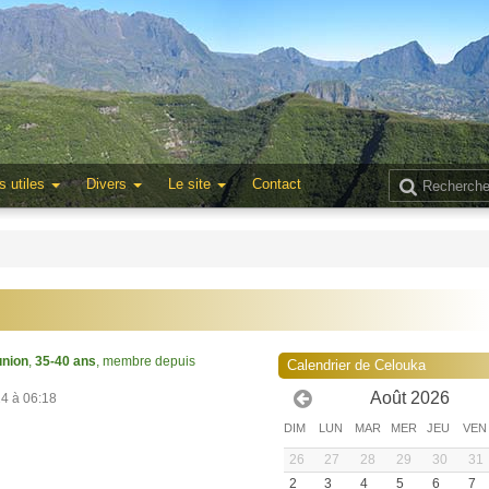
s utiles
Divers
Le site
Contact
nion
,
35-40 ans
, membre depuis
Calendrier de Celouka
Août 2026
24 à 06:18
DIM
LUN
MAR
MER
JEU
VEN
26
27
28
29
30
31
2
3
4
5
6
7