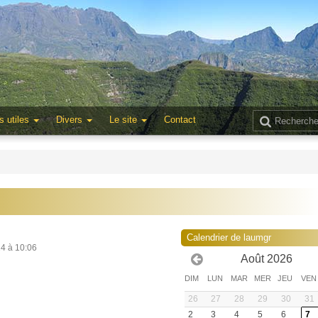
s utiles
Divers
Le site
Contact
Calendrier de laumgr
24 à 10:06
Août 2026
DIM
LUN
MAR
MER
JEU
VEN
26
27
28
29
30
31
2
3
4
5
6
7