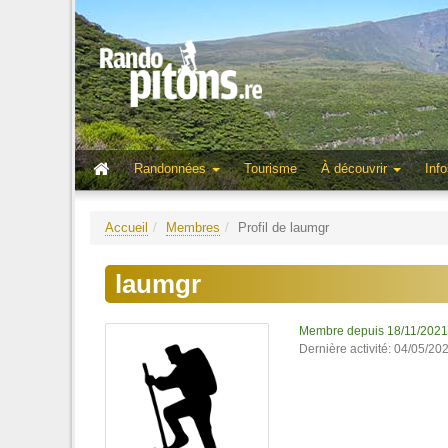
Randonnées
Tourisme
À découvrir
Info
Accueil
Membres
Profil de laumgr
laumgr
Membre depuis 18/11/2021
Dernière activité: 04/05/20