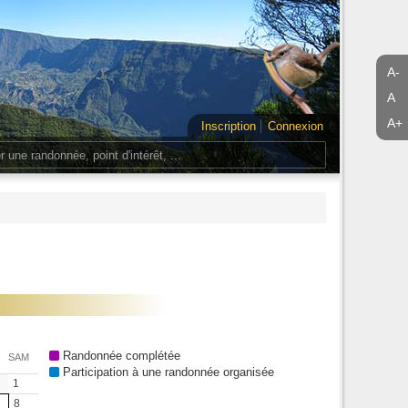
A-
A
A+
Inscription
Connexion
Randonnée complétée
SAM
Participation à une randonnée organisée
1
8