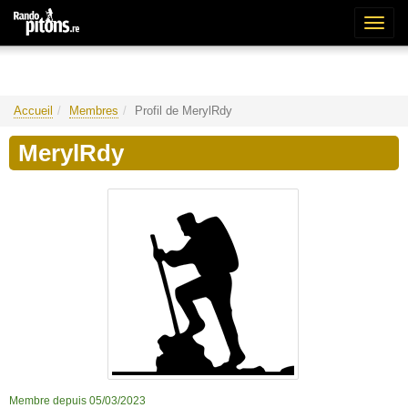
Bascu
la
naviga
Accueil
Membres
Profil de MerylRdy
MerylRdy
Membre depuis 05/03/2023