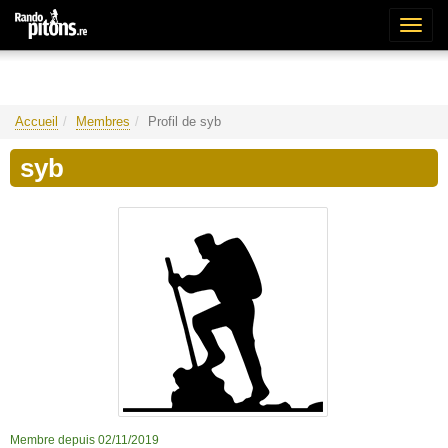
Bascu
la
naviga
Accueil
Membres
Profil de syb
syb
Membre depuis 02/11/2019