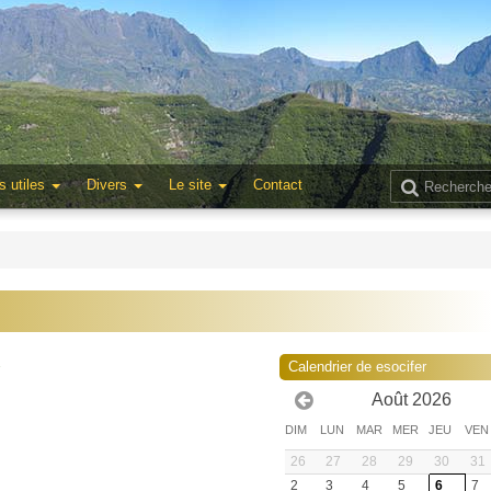
s utiles
Divers
Le site
Contact
1
Calendrier de esocifer
Août 2026
DIM
LUN
MAR
MER
JEU
VEN
26
27
28
29
30
31
2
3
4
5
6
7