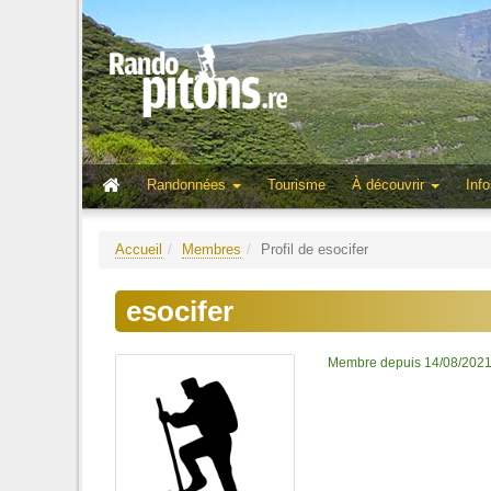
Randonnées
Tourisme
À découvrir
Info
Accueil
Membres
Profil de esocifer
esocifer
Membre depuis 14/08/202