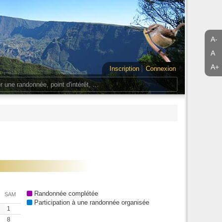
A-
A
A+
Inscription
Connexion
Randonnée complétée
SAM
Participation à une randonnée organisée
1
8