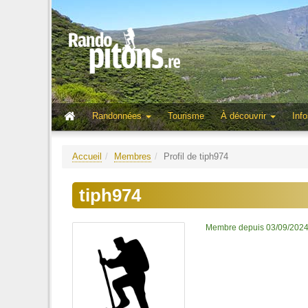
Randonnées
Tourisme
À découvrir
Info
Accueil
Membres
Profil de tiph974
tiph974
Membre depuis 03/09/202