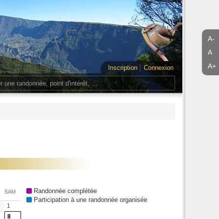
A-
A
A+
Inscription
Connexion
Randonnée complétée
SAM
Participation à une randonnée organisée
1
8