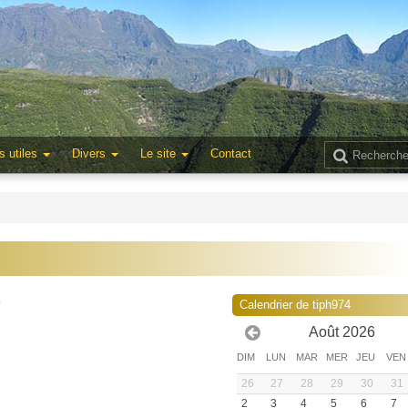
s utiles
Divers
Le site
Contact
4
Calendrier de tiph974
Août 2026
DIM
LUN
MAR
MER
JEU
VEN
26
27
28
29
30
31
2
3
4
5
6
7