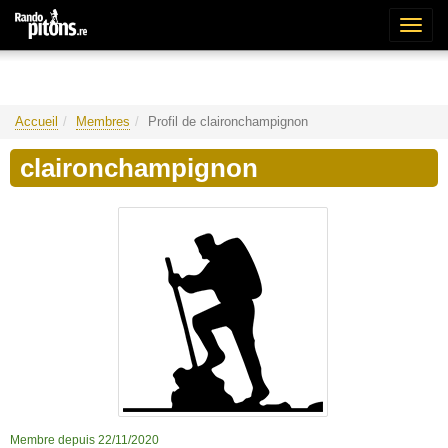
Bascu
la
naviga
Accueil
Membres
Profil de claironchampignon
claironchampignon
Membre depuis 22/11/2020