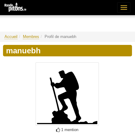
Bascu
la
naviga
Accueil
Membres
Profil de manuebh
manuebh
1 mention